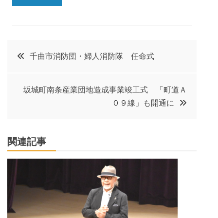
投
千曲市消防団・婦人消防隊 任命式
稿
坂城町南条産業団地造成事業竣工式 「町道Ａ
ナ
０９線」も開通に
ビ
関連記事
ゲ
ー
シ