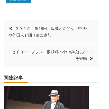
投
２０２５ 第48回 坂城どんどん 中学生
や外国人も踊り連に参加
稿
ナ
セイコーエプソン 坂城町の小中学校にノート
を寄贈
ビ
ゲ
関連記事
ー
シ