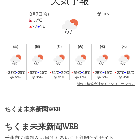
天気予報
8月7日(金)
30%
37℃
37
24
(土)
(日)
(月)
(火)
(水)
(木)
33℃
23℃
32℃
20℃
31℃
20℃
29℃
18℃
28℃
19℃
27℃
18℃
50%
30%
30%
30%
40%
40%
制作：株式会社サイトクリエーション
ちくま未来新聞WEB
ちくま未来新聞WEB
千曲市の情報をお届けするちくま新聞公式サイト