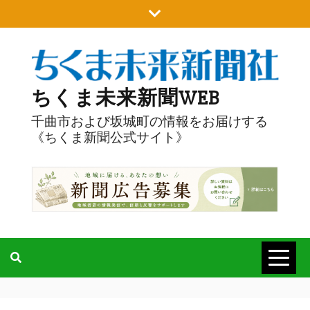
Skip
to
content
ちくま未来新聞WEB
千曲市および坂城町の情報をお届けする
《ちくま新聞公式サイト》