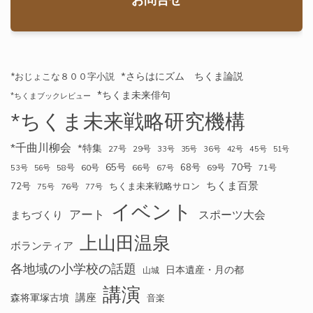
*さらはにズム ちくま論説
*おじょこな８００字小説
*ちくま未来俳句
*ちくまブックレビュー
*ちくま未来戦略研究機構
*千曲川柳会
*特集
27号
29号
33号
35号
36号
42号
45号
51号
70号
65号
68号
58号
60号
66号
69号
71号
53号
56号
67号
ちくま百景
72号
ちくま未来戦略サロン
76号
75号
77号
イベント
アート
スポーツ大会
まちづくり
上山田温泉
ボランティア
各地域の小学校の話題
日本遺産・月の都
山城
講演
講座
森将軍塚古墳
音楽