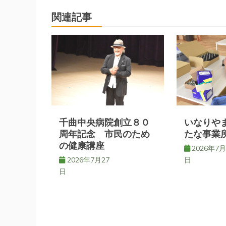
ナ
関連記事
ビ
ゲ
ー
シ
千曲中央病院創立８０
いなりや
ョ
周年記念 市民のため
たな事業
の健康講座
2026年7月
ン
2026年7月27
日
日