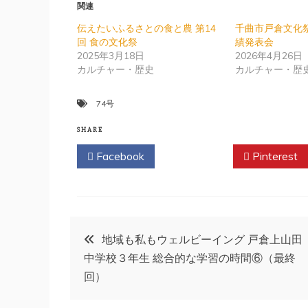
関連
伝えたいふるさとの食と農 第14
千曲市戸倉文化
回 食の文化祭
績発表会
2025年3月18日
2026年4月26日
カルチャー・歴史
カルチャー・歴
74号
SHARE
Facebook
Twitter
Pinterest
投
地域も私もウェルビーイング 戸倉上山田
中学校３年生 総合的な学習の時間⑥（最終
稿
回）