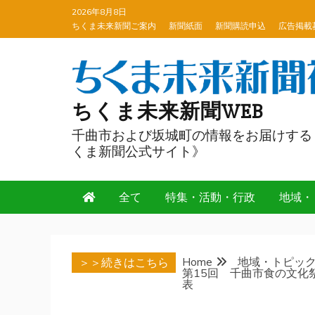
Skip
2026年8月8日
to
ちくま未来新聞ご案内
新聞紙面
新聞購読申込
広告掲載
content
ちくま未来新聞WEB
千曲市および坂城町の情報をお届けする
くま新聞公式サイト》
全て
特集・活動・行政
地域・
Home
地域・トピッ
＞＞続きはこちら
第15回 千曲市食の文化
表