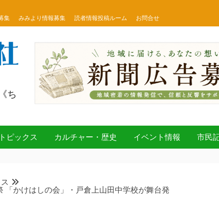
募集
みみより情報募集
読者情報投稿ルーム
お問合せ
《ち
トピックス
カルチャー・歴史
イベント情報
市民
クス
祭 「かけはしの会」・戸倉上山田中学校が舞台発