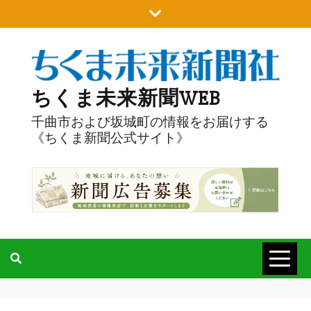
Skip
to
content
ちくま未来新聞WEB
千曲市および坂城町の情報をお届けする
《ちくま新聞公式サイト》