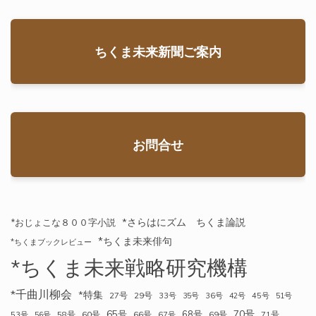
ちくま未来新聞ご案内
お問合せ
*さらはにズム ちくま論説
*おじょこな８００字小説
*ちくま未来俳句
*ちくまブックレビュー
*ちくま未来戦略研究機構
*千曲川柳会
*特集
27号
29号
33号
35号
36号
42号
45号
51号
70号
65号
68号
58号
60号
66号
69号
71号
53号
56号
67号