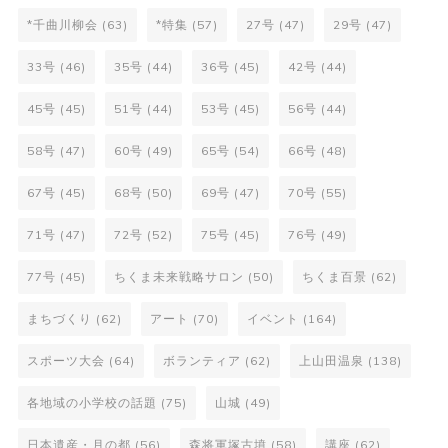
*千曲川柳会
(63)
*特集
(57)
27号
(47)
29号
(47)
33号
(46)
35号
(44)
36号
(45)
42号
(44)
45号
(45)
51号
(44)
53号
(45)
56号
(44)
58号
(47)
60号
(49)
65号
(54)
66号
(48)
67号
(45)
68号
(50)
69号
(47)
70号
(55)
71号
(47)
72号
(52)
75号
(45)
76号
(49)
77号
(45)
ちくま未来戦略サロン
(50)
ちくま百景
(62)
まちづくり
(62)
アート
(70)
イベント
(164)
スポーツ大会
(64)
ボランティア
(62)
上山田温泉
(138)
各地域の小学校の話題
(75)
山城
(49)
日本遺産・月の都
(56)
森将軍塚古墳
(58)
講座
(62)