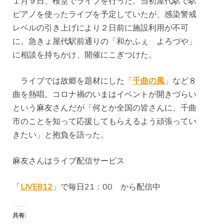
１月９日、桜堂でライブを行った。当初屋代駅で駅
ピアノを使ったライブを予定していたが、感染警戒
レベルの引き上げにより２日前に施設利用が不可
に。急きょ屋代駅前通りの「和かふぇ よろづや」
に相談を持ちかけ、開催にこぎつけた。
ライブでは故郷を題材にした「
千曲の風
」など８
曲を熱唱。コロナ禍のいまはイベントが開きづらい
という麻友さんだが「何とか全国の皆さんに、千曲
市のことを知って応援してもらえるよう頑張ってい
きたい」と抱負を語った。
麻友さんはライブ配信サービス
「
LIVE812
」で毎日21：00 から配信中
共有: