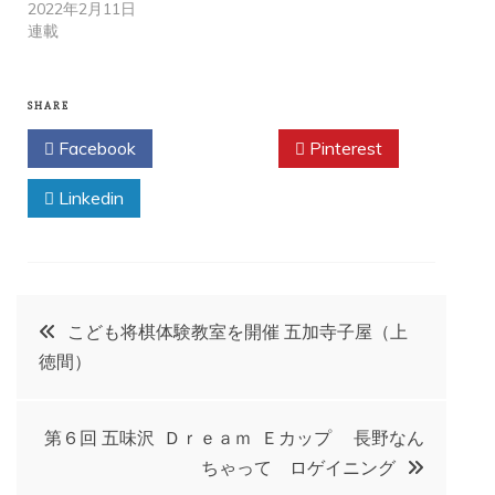
2022年2月11日
連載
SHARE
Facebook
Twitter
Pinterest
Linkedin
投
こども将棋体験教室を開催 五加寺子屋（上
徳間）
稿
ナ
第６回 五味沢 Ｄｒｅａｍ Ｅカップ 長野なん
ちゃって ロゲイニング