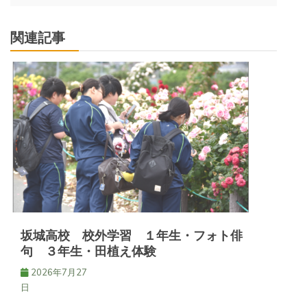
ビ
ゲ
関連記事
ー
シ
ョ
ン
坂城高校 校外学習 １年生・フォト俳
句 ３年生・田植え体験
2026年7月27
日