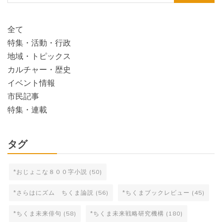
索:
全て
特集・活動・行政
地域・トピックス
カルチャー・歴史
イベント情報
市民記事
特集・連載
タグ
*おじょこな８００字小説
(50)
*さらはにズム ちくま論説
(56)
*ちくまブックレビュー
(45)
*ちくま未来俳句
(58)
*ちくま未来戦略研究機構
(180)