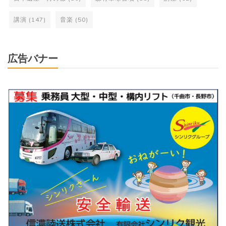
講演
(147)
音楽
(50)
広告バナー