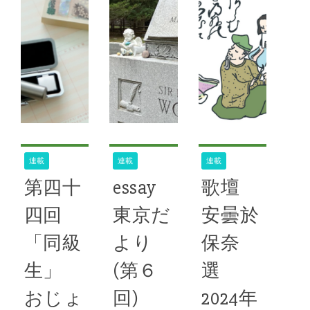
続きを読む
*千曲川柳会
,
かれた川中島
58号
合戦～屏風・
*ちくま未来
錦絵にみる戦
俳句
,
58号
の世界～
長野県立歴史
館は開館30
周年記念令和
６年度秋季企
連載
連載
連載
画展「描かれ
第四十
essay
歌壇
た川中島合
戦」を開催
四回
東京だ
安曇於
中。10月11
「同級
より
保奈
日には来賓を
招きオープニ
生」
(第６
選
ングセレモ
おじょ
回)
2024年