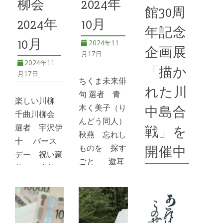
柳会
2024年
るもの。
館30周
曲市の未
2024年
10月
年記念
続きを読む
続きを読む
10月
2024年11
企画展
58号
,
地域活
月17日
*ちくま未来
2024年11
性化
「描か
戦略研究機構
,
58
月17日
ちくま未来俳
号
,
ちくま未来戦
れた川
略サロン
,
イベン
句 選者 青
楽しい川柳
ト
,
地域交流
,
地域
木く美子（り
中島合
活性化
,
市民参加
千曲川柳会
んどう同人）
選者 宇沢伊
戦」を
秋燕 忘れし
十 バース
ものを 探す
開催中
デー 祝い豪
ごと 遊耳
華な 遠花
2024年11
行く秋の 風
火 &nbs
月17日
運び来る 鐘
の音 &
令和６年度秋
続きを読む
季企画展 描