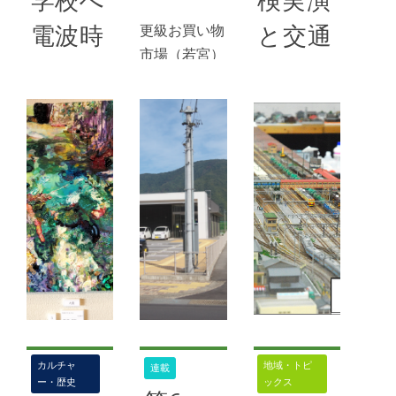
学校へ
検実演
58号
,
イベン
ト
,
地域交流
,
楽市
更級お買い物
電波時
と交通
楽座
市場（若宮）
計を寄
同人誌
10月４日、
贈
フェス
若宮公民館で
買い物支援事
タを同
2024年11
業「更級お買
月17日
時開催
い物市場」が
開かれた。こ
海野鉄筋工業
2024年11
の催しは市社
所（須坂）が
月17日
会福祉協議会
更級小学校に
更級支部が主
第３回鉄道フ
時計を贈呈
催した高齢者
ェスタｉｎ万
八十二銀行Ｓ
支援事業で、
葉超音波温泉
ＤＧｓ私募債
同地区での開
今年で３回目
八十二銀行
催は初。スタ
カルチャ
地域・トピ
連載
となる鉄道イ
は地方創生に
ー・歴史
ックス
ートと同時に