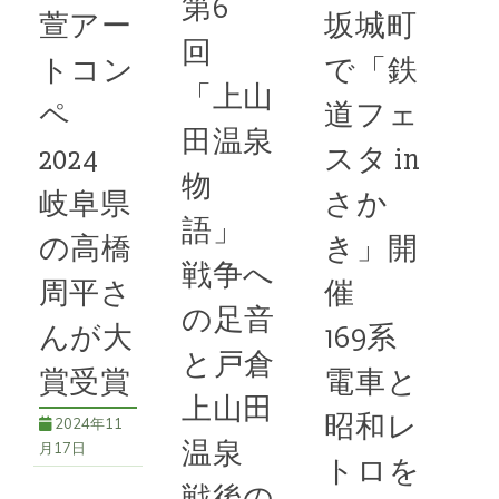
第6
ベントが10
取り組む企業
萱アー
坂城町
多くの
月13日、戸
の地域貢献を
回
倉の万葉超音
応援する「地
トコン
で「鉄
続きを読む
「上山
波温泉で開催
方創生・ＳＤ
ペ
道フェ
された。今年
Ｇｓ応援私募
田温泉
58号
,
キッチ
は「交通同人
2024
スタ in
債」を商品展
ンカー
,
地域交流
,
物
地域活性化
,
高齢
誌フェスタ２
開しており、
岐阜県
さか
者支援
０２４ｉｎ長
発行企業が割
語」
の高橋
き」開
野」を同時開
引分
戦争へ
催。敷地内に
周平さ
催
展示されてい
続きを読む
の足音
んが大
169系
る１１
と戸倉
58号
,
地域貢
賞受賞
電車と
献
,
教育支援
,
更級
続きを読む
上山田
小学校
,
ＳＤＧｓ
昭和レ
2024年11
温泉
58号
,
イベン
月17日
トロを
ト
,
フェスタ
,
鉄道
戦後の
ファン