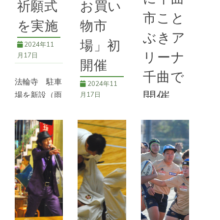
祈願式
お買い
市こと
を実施
物市
続きを読む
ぶきア
場」初
2024年11
*おじょこな
リーナ
月17日
８００字小説
,
58
開催
号
千曲で
法輪寺 駐車
2024年11
開催
場を新設（雨
月17日
宮） 雨宮
2024年11
桑原地区で高
の慈雲山法輪
月17日
齢者お買い物
寺では参拝者
支援 10月17
用駐車場を新
５年ぶりに千
日、桑原研修
設することと
曲市でダーツ
センターで高
なり、10月
の祭典 第
齢者と地域住
10日に関係
１１回ＮＤＡ
民向けの買い
者を招いて祝
長野ダーツア
物支援事業
祷安全祈願式
リーナ ９