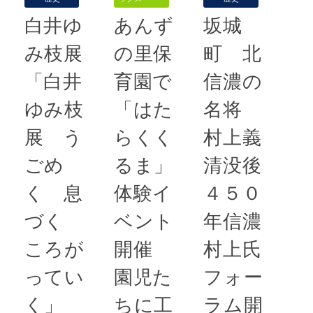
ューティアン
めの初会合が
組み コミュ
ズが防犯を呼
行われた。大
白井ゆ
あんず
坂城
ニティー・フ
びかけ 千曲
会の愛称は
リッジ（公共
み枝展
の里保
町 北
警察署と更埴
「信州やまな
の冷蔵庫）も
防犯協会連合
「白井
育園で
信濃の
み国スポ・全
10月11
会は令和６年
障スポ」で、
日、更埴ライ
ゆみ枝
「はた
名将
全国地域安全
具体的には新
オンズクラブ
運動（10月
展 う
らくく
村上義
体操、ハンド
は恒例の生活
11日～20
ボール、ボッ
ごめ
るま」
清没後
困窮者支援の
日）に伴い、
チャの3競技
フードドライ
く 息
体験イ
４５０
電話でお金詐
が予定されて
ブ活動を実
欺被害防止の
いる。
づく
ベント
年信濃
施。千曲市
街頭活動を実
ころが
開催
村上氏
施した。
続きを読む
続きを読む
ってい
園児た
フォー
58号
,
ことぶ
続きを読む
58号
,
ボラン
きアリーナ
,
スポ
く」
ちに工
ラム開
ティア
,
ボランテ
ーツ大会
,
ハンド