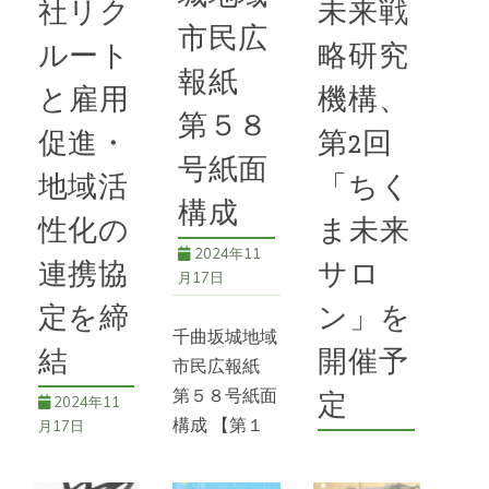
上氏フォーラ
われた。保育
社リク
未来戦
は大きな円形
市民広
ム開催 講
園駐車場には
の油彩作品が
ルート
略研究
演会とパネル
ダンプトラッ
特徴で、地域
報紙
ディスカッシ
と雇用
機構、
クやバックホ
とのコラボイ
第５８
ョン 10月
ウ、小型ロー
ベントも計画
促進・
第2回
26日、坂城
タリーなど車
されている。
号紙面
町文化センタ
地域活
「ちく
両や重機
構成
ー大会議室で
続きを読む
性化の
ま未来
「信濃村上氏
続きを読む
2024年11
58号
,
アート
,
連携協
サロ
フォーラム～
月17日
アートまちかど
,
58号
,
イベン
語り継ぐ村上
イベント
,
上山田
定を締
ン」を
ト
,
地域交流
,
地域
義清」が開催
温泉
,
戸倉上山田
千曲坂城地域
貢献
中学校
,
白井ゆみ
結
開催予
された
市民広報紙
枝展
第５８号紙面
定
2024年11
続きを読む
構成 【第１
月17日
2024年11
面】特集／千
58号
,
イベン
月17日
曲市長選挙・
株式会社リク
ト
,
地域文化
,
地域