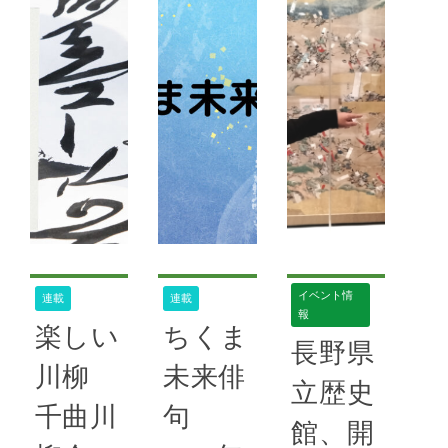
活性化
,
坂城町
,
歴
国スポ【第２
ルートと千曲
ちくま未来戦
史遺産
,
講演
,
長野
面】活動報告
市、商工会議
県立歴史館
略研究機構
／山城狼煙リ
所は地域活性
第２回ちくま
レー【第３
化と雇用促進
未来サロン
面】行政／候
のため、協定
◇まち未来チ
補者公開討論
を締結した。
ャツト テー
会【第４面～
この協定は、
マ「市長選後
５面】特別紙
採用力強化や
の千曲市未来
面／戸倉駅前
多様な働き方
図」（予定）
市街地活性化
の促進を目指
／日時＆会
ほか【第
し、リクルー
イベント情
連載
連載
場・未定 １
報
トの「Airワ
楽しい
ちくま
月の開催予定
長野県
ーク」サービ
続きを読む
◇ちくま未来
川柳
未来俳
スを導入し、
立歴史
戦略サロン
*ちくま未来
事業者の採用
千曲川
句
テーマ「女性
戦略研究機構
,
58
館、開
活動を支援す
号
が活躍する千