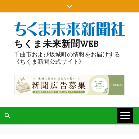
Skip
to
content
ちくま未来新聞WEB
千曲市および坂城町の情報をお届けする
《ちくま新聞公式サイト》