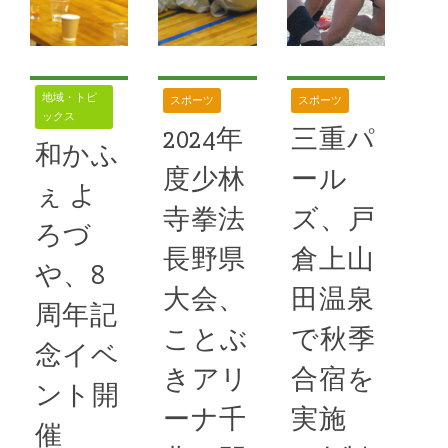
「桑原お買い
を執り行っ
月29日、県
物市場」が初
た。地鎮祭奉
下最大級のダ
めて開催され
行では中澤要
ーツの祭典
た。豆腐や味
翠住職による
地域・トピ
スポーツ
スポーツ
「第11回長
ックス
噌、パンなど
祝祷祈願回向
野ダーツ大
2024年
三重パ
和かふ
の食品のほ
の奉読、報
会」がことぶ
度少林
ール
か、下着・靴
きアリーナ千
ぇ よ
下などの衣類
続きを読む
寺拳法
ズ、戸
曲で開催され
ろづ
も販売を
た。主催は一
長野県
倉上山
58号
,
雨宮
般社団法人・
や、8
続きを読む
大会、
田温泉
長野ダーツ協
周年記
ことぶ
で秋季
58号
,
イベン
念イベ
続きを読む
ト
,
キッチンカー
,
きアリ
合宿を
地域交流
,
地域活
ント開
性化
,
地域貢献
,
高
58号
,
イベン
ーナ千
実施
齢者支援
ト
,
スポーツ大会
,
催
信州プロレス
,
地