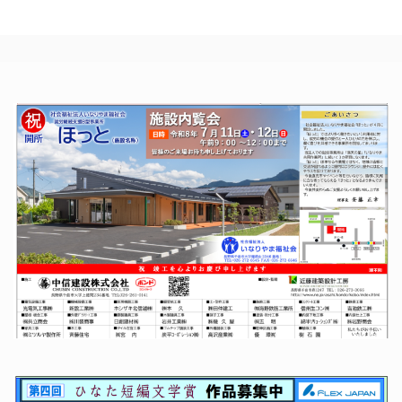
日、ＪＯＣジ
坂城町体育館
れた。音楽会
ュニアオリン
で町民運動会
は二部構成
ピックカップ
レクリエーシ
で、合唱部や
／第55回Ｕ
ョン・軽スポ
各学年ごとに
16陸上競技
ーツ交流会が
児童たちが合
大会への出場
開催された。
唱や合奏を披
を決めた坂城
障害の有無に
露。１年生の
中学校陸上部
かかわらず軽
鍵盤ハーモ
の滝澤來樹く
スポーツを通
んと山下結衣
じて交流する
続きを読む
さん（ともに
ことを目的と
58号
,
イベン
３年生）
した催
ト
,
地域交流
,
坂城
小学校
,
坂城町
,
小
続きを読む
続きを読む
学校
58号
,
坂城町
58号
,
イベン
ト
,
地域イベント
,