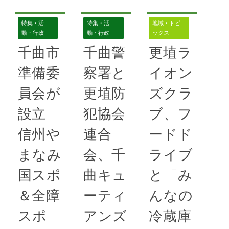
特集・活
特集・活
地域・トピ
動・行政
動・行政
ックス
千曲市
千曲警
更埴ラ
準備委
察署と
イオン
員会が
更埴防
ズクラ
設立
犯協会
ブ、フ
信州や
連合
ードド
まなみ
会、千
ライブ
国スポ
曲キュ
と「み
＆全障
ーティ
んなの
スポ
アンズ
冷蔵庫