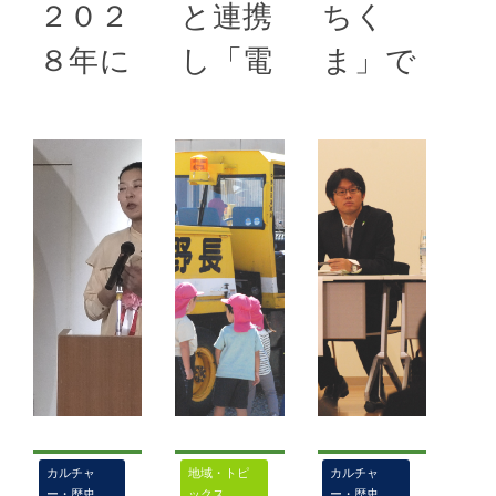
２０２
と連携
ちく
８年に
し「電
ま」で
開催
話でお
生活困
金詐
窮者支
2024年11
月17日
欺」防
援を強
千曲市準備委
止を呼
化
員会が設立さ
びかけ
2024年11
れ、2028年
月17日
に開催される
2024年11
第82回国民
月17日
更埴ライオン
スポーツ大会
ズクラブ フ
「電話でお金
と第27回全
ードドライ
詐欺」防止の
国障害者スポ
ブ 新たな貧
街頭啓発 キ
ーツ大会のた
カルチャ
地域・トピ
カルチャ
困支援の取り
ー・歴史
ックス
ー・歴史