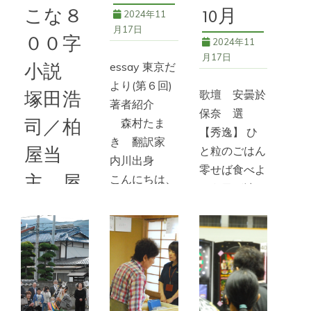
続きを読む
こな８
10月
2024年11
月17日
００字
58号
,
長野県
2024年11
立歴史館
月17日
essay 東京だ
小説
より(第６回)
歌壇 安曇於
塚田浩
著者紹介
保奈 選
司／柏
森村たま
【秀逸】 ひ
き 翻訳家
屋当
と粒のごはん
内川出身
零せば食べよ
主。屋
こんにちは、
とう目が潰れ
イギリス生ま
代出
ると言われし
れのユーモア
頃よ 倉石み
身。
作家、P・
つる 子ど
G・ウッドハ
もの頃、食事
2024年11
ウスの翻訳を
月17日
の時にご飯粒
しておりま
を零したりす
す、森村たま