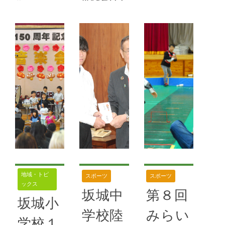
萱アートコン
満喫
戸倉上
ペ２０２４
2024年11
今年で９回
山田温
月17日
目となる「萱
泉
アートコンペ
坂城町１６９
２０２４」が
系電車記念イ
2024年11
10月６日か
月17日
ベント 鉄道
ら開催され
フェスタｉｎ
た。初日の６
「上山田温泉
さかき 10
日にはＲＡＵ
物語」第６
月14日の
Ｍ戸倉宿（坂
回 戦後の戸
「鉄道の日」
井銘醸）蕎麦
倉上山田温泉
を前に各地で
料理処・萱で
筆者（若林
鉄道関連のイ
地域・トピ
スポーツ
スポーツ
授賞式が行わ
正樹）が帰省
ックス
ベントが催さ
坂城中
第８回
れ、大賞には
したのは昭和
れた。坂城町
坂城小
岐阜県の高橋
57年（１９
学校陸
みらい
では１６９系
学校１
周平さんが