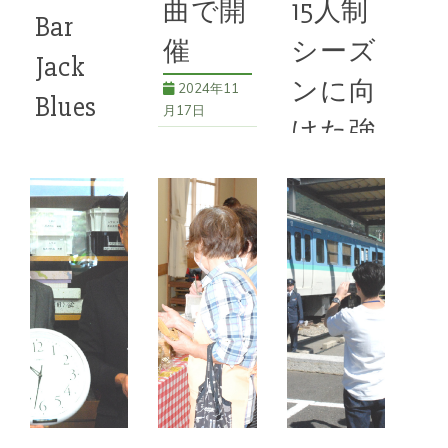
曲で開
15人制
域活性化
Bar
催
シーズ
Jack
ンに向
2024年11
Blues
月17日
けた強
Trioが
少林寺拳法
化練習
ライブ
長野県大会
2024年11
拳法ことぶき
で祝福
月17日
アリーナ千曲
2024年11
で開催 ２
三重ＰＥＡＲ
月17日
０２４年度の
ＬＳ 戸倉上
少林寺拳法長
山田温泉で合
和かふぇ よ
野県大会が９
宿 女子ラグ
ろづや ８周
月22日、こ
ビーチーム
年アニバーサ
とぶきアリー
ラグビー
リーパーティ
ナ千曲で開催
三重県四日市