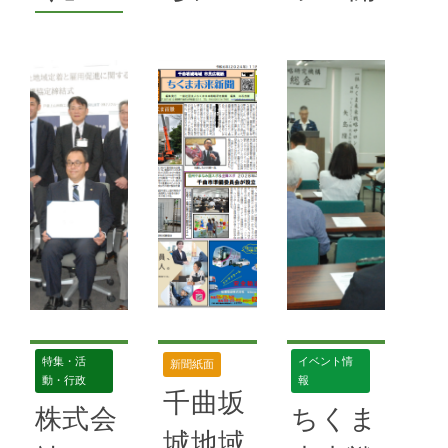
58号
,
千曲警
ィア活動
,
更埴ラ
ボール
,
地域振興
事車両
催
察署
,
地域貢献
イオンズクラブ
2024年11
月17日
を紹介
講演会
10月6日に白
とパネ
2024年11
井ゆみ枝展が
月17日
ルディ
千曲市で開催
あんずの里保
スカッ
され、作品を
育園 「はた
通じて空間体
ション
らくくるま」
験を提供する
体験 生萱
インスタレー
2024年11
のあんずの里
月17日
ション形式の
保育園で９月
展示が行われ
坂城町 北信
25日、園児
ている。メイ
特集・活
イベント情
新聞紙面
濃の名将 村
たちに工事車
ン展示の「千
動・行政
報
上義清没後４
千曲坂
両を紹介する
曲
株式会
ちくま
５０年信濃村
イベントが行
LINE2024」
城地域