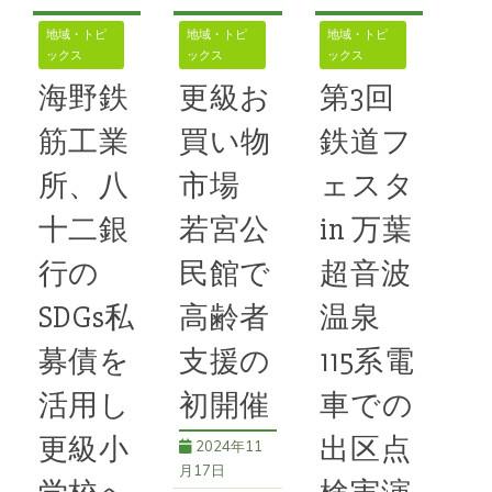
ー 今年で８
された。長野
市に本拠地を
周年を迎えた
地域・トピ
地域・トピ
地域・トピ
県大会のこと
置く女子ラグ
ックス
ックス
ックス
市内桜堂の
ぶきアリーナ
ビーチーム
「和かふぇ
海野鉄
更級お
第3回
での開催は２
「三重ＰＥＡ
よろづや」は
回目で、今年
筋工業
買い物
鉄道フ
ＲＬＳ（パー
恒例の楽市楽
は県内各
ルズ）」が
座に合わせ
所、八
市場
ェスタ
10月14日か
て、アニバー
十二銀
若宮公
in 万葉
続きを読む
ら20日まで
サリーパーテ
戸倉上山田温
行の
民館で
超音波
ィーを10月
58号
,
イベン
泉を宿泊地
12日に開
ト
,
スポーツ大会
,
SDGs私
高齢者
温泉
信州プロレス
,
地
催。ランチビ
域イベント
,
地域
募債を
支援の
115系電
ュッフェ、カ
続きを読む
交流
フ
活用し
初開催
車での
58号
,
上山田
温泉
,
地域交流
,
戸
更級小
出区点
続きを読む
2024年11
倉上山田温泉
月17日