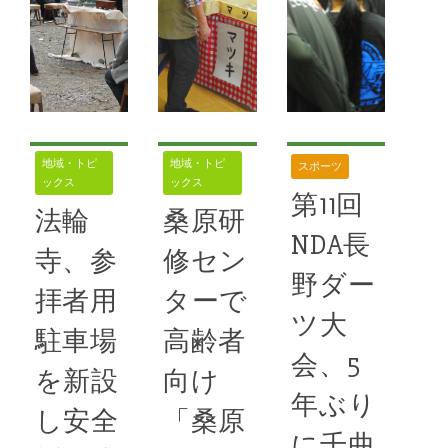
小学校時代
ると、親から
きです。いつ
の同級生の和
「お目め
もは東京でご
也と二十年ぶ
活躍
りに会うこと
続きを読む
になった。Ｓ
続きを読む
*歌壇
,
58号
ＮＳで名前を
地域・トピ
地域・トピ
スポーツ
見かけた俺の
*essay 東京
ックス
ックス
方から声を掛
第11回
だより
,
*森村たま
法輪
桑原研
き
,
58号
,
ウッドハ
けた。喫茶店
NDA長
ウスの世界
で再会を果た
寺、参
修セン
したのだが、
野ダー
拝者用
ターで
会うなり和也
ツ大
は嬉しそうに
駐車場
高齢者
会、5
「久しぶり」
を新設
向け
と俺に満面の
年ぶり
笑みを浮かべ
し安全
「桑原
に千曲
た。昔と