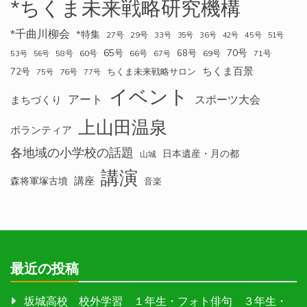
*ちくま未来戦略研究機構
*千曲川柳会
*特集
27号
29号
33号
35号
36号
42号
45号
51号
70号
65号
68号
58号
60号
66号
69号
71号
53号
56号
67号
ちくま百景
72号
ちくま未来戦略サロン
76号
75号
77号
イベント
アート
スポーツ大会
まちづくり
上山田温泉
ボランティア
各地域の小学校の話題
日本遺産・月の都
山城
講演
講座
森将軍塚古墳
音楽
最近の投稿
坂城高校 校外学習 １年生・フォト俳句 ３年生・