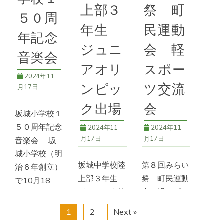
８２）。温泉
電車記念「鉄
上部３
祭 町
街を歩いてい
５０周
道フェスタｉ
続きを読む
た時、年配者
年生
民運動
ｎさかき～懐
年記念
から「須見大
かしい昭和へ
ジュニ
会 軽
58号
,
アート
佐がやってお
音楽会
タイムス
アオリ
スポー
られた旅館は
2024年11
どこです
続きを読む
ンピッ
ツ交流
月17日
か？」と尋ね
ク出場
会
58号
,
イベン
られた。「須
坂城小学校１
ト
,
フェスタ
,
坂城
町
,
鉄道ファン
５０周年記念
2024年11
2024年11
続きを読む
月17日
月17日
音楽会 坂
城小学校（明
*上山田温泉
坂城中学校陸
第８回みらい
治６年創立）
物語
,
58号
,
上山田
温泉
,
戸倉上山田
上部３年生
祭 町民運動
で10月18
温泉
ジュニアオリ
会 軽スポー
日、「１５０
ンピック出場
ツ交流会
周年記念音楽
1
2
Next »
10月３
10月12日、
会」が開催さ