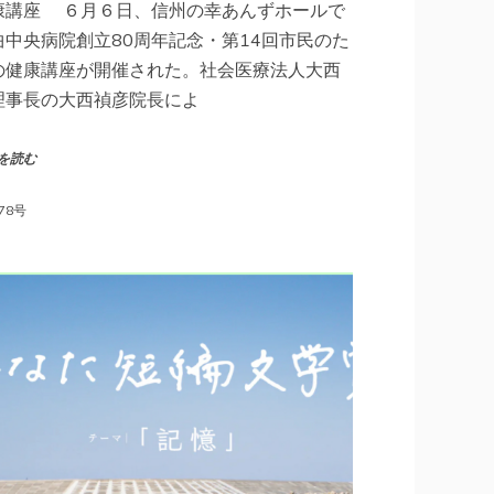
康講座 ６月６日、信州の幸あんずホールで
曲中央病院創立80周年記念・第14回市民のた
の健康講座が開催された。社会医療法人大西
理事長の大西禎彦院長によ
を読む
78号