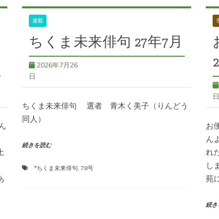
連載
ちくま未来俳句 27年7月
2026年7月26
日
ちくま未来俳句 選者 青木く美子（りんどう
同人）
ん
お
ん
続きを読む
土
れ
し
*ちくま未来俳句
,
78号
あ
苑
続き