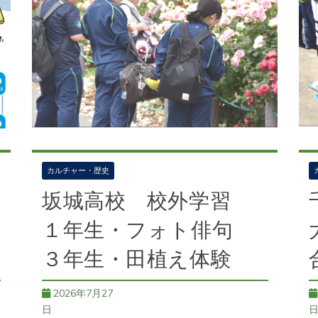
カルチャー・歴史
坂城高校 校外学習
１年生・フォト俳句
３年生・田植え体験
2026年7月27
日