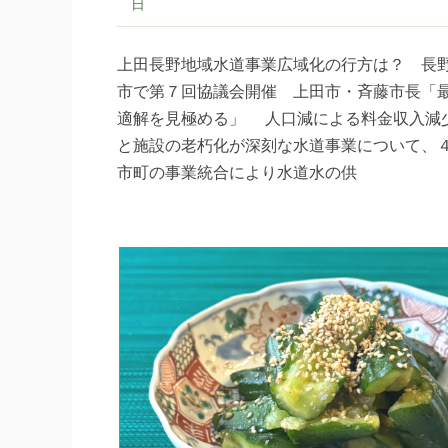
日
上田長野地域水道事業広域化の行方は？ 長
市で第７回協議会開催 上田市・斉藤市長「
適解を見極める」 人口減による料金収入減
と施設の老朽化が深刻な水道事業について、
市町の事業統合により水道水の供
続きを読む
78号