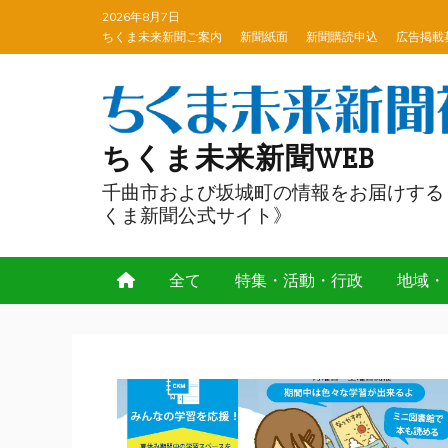
Skip
2026年8月7日
to
ちくま未来新聞ご案内
新聞紙面
新聞購読申込
広告掲載
content
ちくま未来新聞WEB
千曲市および坂城町の情報をお届けする
くま新聞公式サイト》
全て
特集・活動・行政
地域・