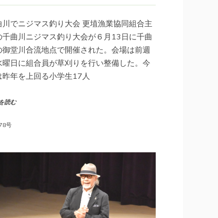
曲川でニジマス釣り大会 更埴漁業協同組合主
の千曲川ニジマス釣り大会が６月13日に千曲
の御堂川合流地点で開催された。会場は前週
水曜日に組合員が草刈りを行い整備した。今
は昨年を上回る小学生17人
を読む
78号