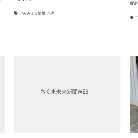
続き
*みみより情報
,
78号