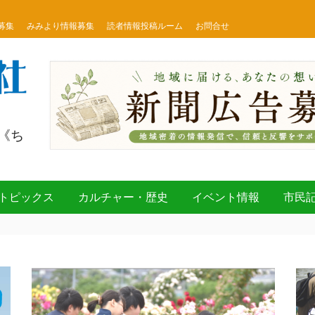
募集
みみより情報募集
読者情報投稿ルーム
お問合せ
《ち
トピックス
カルチャー・歴史
イベント情報
市民