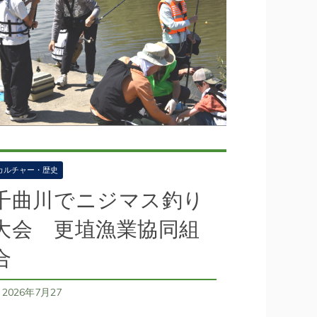
カルチャー・歴史
千曲川でニジマス釣り
大会 更埴漁業協同組
合
2026年7月27
日