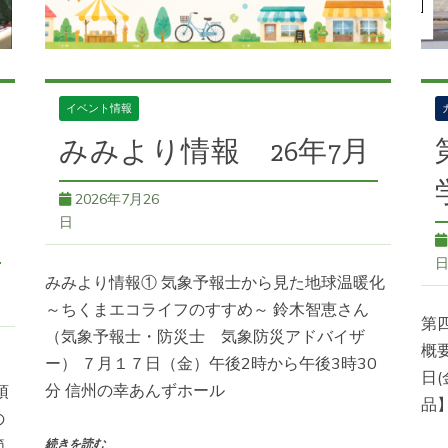
イベント情報
みみより情報 26年7月
2026年7月26
日
みみより情報① 気象予報士から見た地球温暖化
～ちくまエコライフのすすめ～ 鈴木智恵さん
第
（気象予報士・防災士 気象防災アドバイザ
概要
ー） ７月１７日（金）午後2時から午後3時30
】
日(
分 信州の幸あんずホール
頂
品
の
節
続きを読む