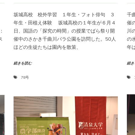
坂城高校 校外学習 １年生・フォト俳句 ３
千
：
年生・田植え体験 坂城高校の１年生が６月４
催
：
日、国語の「探究の時間」の授業でばら祭り開
川
ス
催中のさかき千曲川バラ公園を訪問した。50人
の
ほどの生徒たちは園内を散策、
年
続きを読む
続き
78号