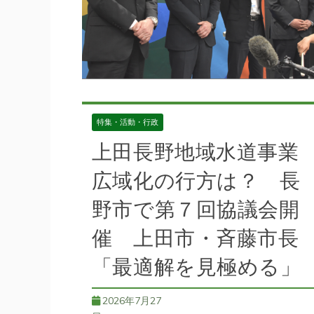
特集・活動・行政
上田長野地域水道事業
広域化の行方は？ 長
野市で第７回協議会開
催 上田市・斉藤市長
「最適解を見極める」
2026年7月27