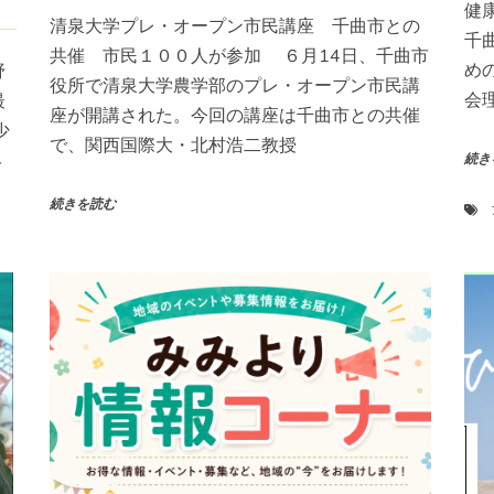
健
清泉大学プレ・オープン市民講座 千曲市との
千
共催 市民１００人が参加 ６月14日、千曲市
め
野
役所で清泉大学農学部のプレ・オープン市民講
会
最
座が開講された。今回の講座は千曲市との共催
少
で、関西国際大・北村浩二教授
４
続き
続きを読む
78号