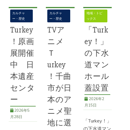
カルチャ
カルチャ
地域・トピ
ー・歴史
ー・歴史
ックス
Turkey
TVア
「Turk
！原画
ニメ
ey！」
展開催
Ｔ
の下水
中 日
urkey
道マン
本遺産
！千曲
ホール
センタ
市が日
蓋設置
ー
本のア
2026年2
月15日
ニメ聖
2026年5
月28日
「Turkey！」
地に選
の下水道マン