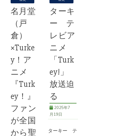
０２６年版
続きを読む
名月堂
ターキ
『訪れてみた
続きを読む
73号
,
Turkey!
い日本のアニ
（戸
ー テ
メ聖地88』
76号
,
Turkey!
倉）
レビア
に
×Turke
ニメ
続きを読む
y！ア
「Turk
74号
,
Turkey!
ニメ
ey!」
『Turk
放送迫
ey！』
る
ファン
2025年7
月19日
が全国
ターキー テ
から聖