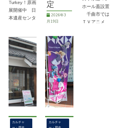
Turkey！原画
定
ホール蓋設置
展開催中 日
千曲市では
2026年3
本遺産センタ
ＴＶアニメ
月19日
ー 千曲市
「Ｔｕｒｋｅ
を舞台とした
TVアニメ
ｙ！」のキャ
TVアニメ
Ｔurkey！千
ラクターをデ
「Turkey！」
曲市が日本の
ザインした下
が「訪れてみ
アニメ聖地に
水道マンホー
たい日本のア
選定 アニ
ル蓋の設置を
ニメ聖地
メーションを
決定した。デ
88」に選出
通じた地域社
ザインは２種
されたことを
会や文化の振
類で第１弾と
受け、姨捨の
興を目指す一
して１月13
千曲市日本遺
般社団法人ア
日に屋代駅前
産センターで
ニメツーリズ
通
原画展が開催
ム協会は、２
カルチャ
カルチャ
中
ー・歴史
ー・歴史