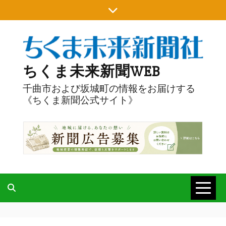
Skip
to
content
ちくま未来新聞WEB
千曲市および坂城町の情報をお届けする
《ちくま新聞公式サイト》