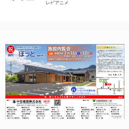
レビアニメ
地巡礼
「Turkey!」
に
放送迫る い
よいよ今月か
2025年10
ら放送が始ま
月19日
るテレビアニ
メ「Ｔｕｒｋ
名月堂（戸
ｅｙ！」を盛
倉）
り上げよう
×Turkey！ア
と、千曲市秘
ニメ
書広報課では
『Turkey！』
屋代駅前通り
ファンが全国
商店街と上山
から聖地巡礼
田温泉旅館組
に テレビ
合などに宣伝
信州の放送も
の幟旗
最終回目前の