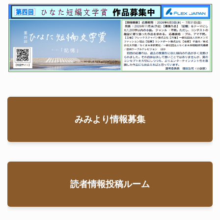
千曲市ご当地
続きを読む
アニメ「Ｔｕ
ｒｋｅ
66号
,
ｙ！」。作中
Turkey!
,
上山田温
泉
に登場した名
所には全国か
らアニメファ
ンや声優
みみより情報募集
続きを読む
69号
,
Turkey!
読者情報投稿ルーム