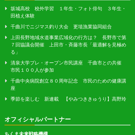
坂城高校 校外学習 １年生・フォト俳句 ３年生・
田植え体験
千曲川でニジマス釣り大会 更埴漁業協同組合
上田長野地域水道事業広域化の行方は？ 長野市で第
７回協議会開催 上田市・斉藤市長「最適解を見極め
る」
清泉大学プレ・オープン市民講座 千曲市との共催
市民１００人が参加
千曲中央病院創立８０周年記念 市民のための健康講
座
季節を楽しむ 新連載 【やみつききゅうり】高野玲
オフィシャルパートナー
ちくま未来戦略機構