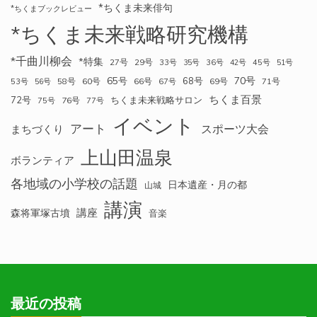
*ちくま未来俳句
*ちくまブックレビュー
*ちくま未来戦略研究機構
*千曲川柳会
*特集
27号
29号
33号
35号
36号
42号
45号
51号
70号
65号
68号
58号
60号
66号
69号
71号
53号
56号
67号
ちくま百景
72号
ちくま未来戦略サロン
76号
75号
77号
イベント
アート
スポーツ大会
まちづくり
上山田温泉
ボランティア
各地域の小学校の話題
日本遺産・月の都
山城
講演
講座
森将軍塚古墳
音楽
最近の投稿