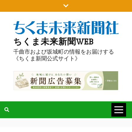
Skip
to
content
ちくま未来新聞WEB
千曲市および坂城町の情報をお届けする
《ちくま新聞公式サイト》