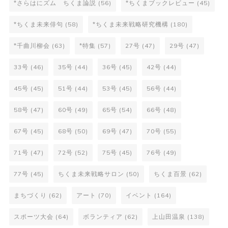
*さらはにズム ちくま論説
(56)
*ちくまブックレビュー
(45)
*ちくま未来俳句
(58)
*ちくま未来戦略研究機構
(180)
*千曲川柳会
(63)
*特集
(57)
27号
(47)
29号
(47)
33号
(46)
35号
(44)
36号
(45)
42号
(44)
45号
(45)
51号
(44)
53号
(45)
56号
(44)
58号
(47)
60号
(49)
65号
(54)
66号
(48)
67号
(45)
68号
(50)
69号
(47)
70号
(55)
71号
(47)
72号
(52)
75号
(45)
76号
(49)
77号
(45)
ちくま未来戦略サロン
(50)
ちくま百景
(62)
まちづくり
(62)
アート
(70)
イベント
(164)
スポーツ大会
(64)
ボランティア
(62)
上山田温泉
(138)