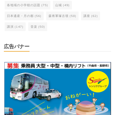
各地域の小学校の話題
(75)
山城
(49)
日本遺産・月の都
(56)
森将軍塚古墳
(58)
講座
(62)
講演
(147)
音楽
(50)
広告バナー