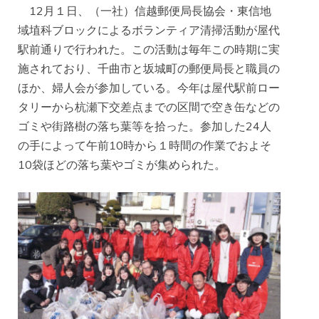
12月１日、（一社）信越郵便局長協会・東信地
域埴科ブロックによるボランティア清掃活動が屋代
駅前通りで行われた。この活動は毎年この時期に実
施されており、千曲市と坂城町の郵便局長と職員の
ほか、婦人会が参加している。今年は屋代駅前ロー
タリーから杭瀬下交差点までの区間で空き缶などの
ゴミや街路樹の落ち葉等を拾った。参加した24人
の手によって午前10時から１時間の作業でおよそ
10袋ほどの落ち葉やゴミが集められた。