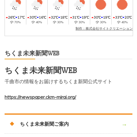
26℃
17℃
30℃
16℃
32℃
18℃
31℃
19℃
30℃
19℃
33℃
20℃
70%
40%
30%
30%
30%
40%
制作：株式会社サイトクリエーション
ちくま未来新聞WEB
ちくま未来新聞WEB
千曲市の情報をお届けするちくま新聞公式サイト
https://newspaper.ckm-mirai.org/
ちくま未来新聞ご案内