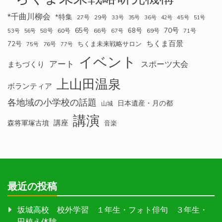
*千曲川柳会
*特集
27号
29号
33号
35号
36号
42号
45号
51号
70号
65号
68号
58号
60号
66号
69号
71号
53号
56号
67号
ちくま百景
72号
ちくま未来戦略サロン
76号
75号
77号
イベント
アート
スポーツ大会
まちづくり
上山田温泉
ボランティア
各地域の小学校の話題
日本遺産・月の都
山城
講演
講座
森将軍塚古墳
音楽
最近の投稿
坂城高校 校外学習 １年生・フォト俳句 ３年生・
田植え体験