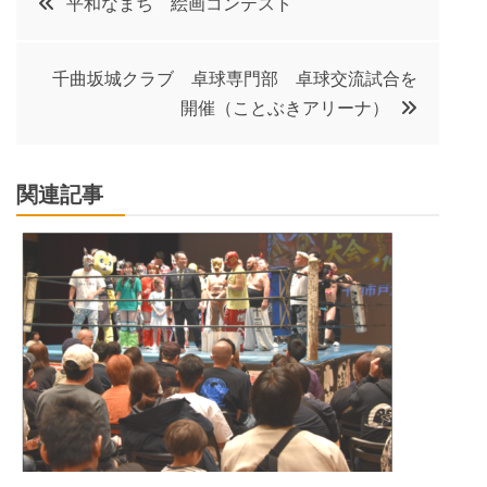
平和なまち 絵画コンテスト
稿
千曲坂城クラブ 卓球専門部 卓球交流試合を
ナ
開催（ことぶきアリーナ）
ビ
関連記事
ゲ
ー
シ
ョ
ン