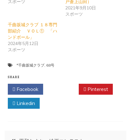
スポーツ
戸倉上山田）
2021年9月10日
スポーツ
千曲坂城クラブ １８専門
部紹介 ＶＯＬ① 「ハ
ンドボール」
2024年5月12日
スポーツ
*千曲坂城クラブ
,
68号
SHARE
Facebook
Twitter
Pinterest
Linkedin
投