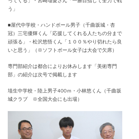
ってくる」・宮崎瑠愛さん「一勝目指して全力で戦
う」
■屋代中学校・ハンドボール男子（千曲坂城・杏
冠）三宅優輝くん「応援してくれる人たちの分まで
頑張る」・松沢悠悟くん「１００％やり切れたら良
いと思う」（※ソフトボール女子は大会で欠席）
専門部紹介は都合によりお休みします「美術専門
部」の紹介は次号で掲載します
埴生中学校・陸上男子400ｍ・小林悠くん（千曲坂
城クラブ ※全国大会にも出場）