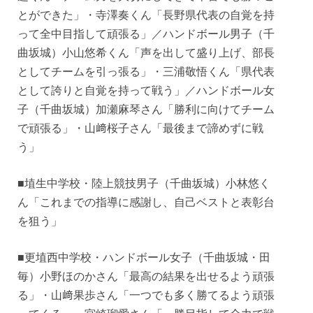
とができた」・寺澤奏くん「長野県代表の自覚を持
って全中目指して頑張る」／ハンドボール男子（千
曲坂城）小山悠希くん「声を出して盛り上げ、部長
としてチームを引っ張る」・三浦敬悟くん「県代表
として誇りと自覚を持って戦う」／ハンドボール女
子（千曲坂城）加瀬麻琴さん「勝利に向けてチーム
で頑張る」・山﨑桜子さん「最後まで諦めずに戦
う」
■埴生中学校・陸上競技男子（千曲坂城）小林悠く
ん「これまでの指導に感謝し、自己ベストと表彰台
を狙う」
■更埴西中学校・ハンドボール女子（千曲坂城・田
毎）小野ほのかさん「最高の結果を出せるよう頑張
る」・山﨑果歩さん「一つでも多く勝てるよう頑張