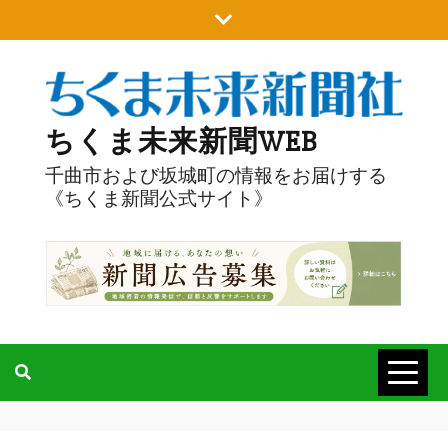
Skip
to
content
ちくま未来新聞WEB
千曲市および坂城町の情報をお届けする
《ちくま新聞公式サイト》