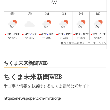
(日)
(月)
(火)
(水)
(木)
(金)
33℃
24℃
34℃
17℃
28℃
16℃
25℃
19℃
31℃
18℃
32℃
19℃
20%
50%
40%
40%
30%
30%
制作：株式会社サイトクリエーション
ちくま未来新聞WEB
ちくま未来新聞WEB
千曲市の情報をお届けするちくま新聞公式サイト
https://newspaper.ckm-mirai.org/