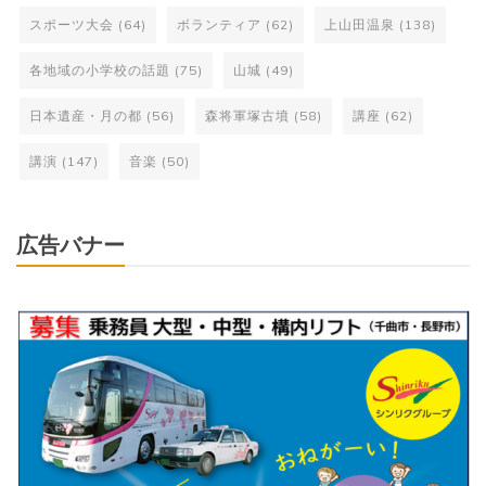
スポーツ大会
(64)
ボランティア
(62)
上山田温泉
(138)
各地域の小学校の話題
(75)
山城
(49)
日本遺産・月の都
(56)
森将軍塚古墳
(58)
講座
(62)
講演
(147)
音楽
(50)
広告バナー