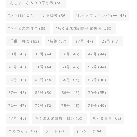
*おじょこな８００字小説
(50)
*さらはにズム ちくま論説
(56)
*ちくまブックレビュー
(45)
*ちくま未来俳句
(58)
*ちくま未来戦略研究機構
(180)
*千曲川柳会
(63)
*特集
(57)
27号
(47)
29号
(47)
33号
(46)
35号
(44)
36号
(45)
42号
(44)
45号
(45)
51号
(44)
53号
(45)
56号
(44)
58号
(47)
60号
(49)
65号
(54)
66号
(48)
67号
(45)
68号
(50)
69号
(47)
70号
(55)
71号
(47)
72号
(52)
75号
(45)
76号
(49)
77号
(45)
ちくま未来戦略サロン
(50)
ちくま百景
(62)
まちづくり
(62)
アート
(70)
イベント
(164)