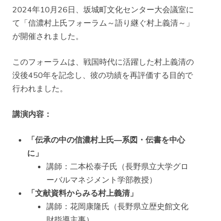
2024年10月26日、坂城町文化センター大会議室に
て「信濃村上氏フォーラム～語り継ぐ村上義清～」
が開催されました。
このフォーラムは、戦国時代に活躍した村上義清の
没後450年を記念し、彼の功績を再評価する目的で
行われました。
講演内容：
「伝承の中の信濃村上氏―系図・伝書を中心
に」
講師：二本松泰子氏（長野県立大学グロ
ーバルマネジメント学部教授）
「文献資料からみる村上義清」
講師：花岡康隆氏（長野県立歴史館文化
財指導主事）