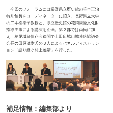
今回のフォーラムには長野県立歴史館の笹本正治
特別館長をコーディネーターに招き、長野県立大学
の二本松泰子教授と、県立歴史館の花岡康隆文化財
指導主事による講演を企画。第２部では両氏に加
え、葛尾城跡保存会顧問で上田広域山城連絡協議会
会長の田原茂樹氏の３人によるパネルディスカッシ
ョン「語り継ぐ村上義清」を行った。
補足情報：編集部より