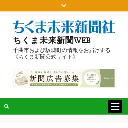
Skip
to
content
ちくま未来新聞WEB
千曲市および坂城町の情報をお届けする
《ちくま新聞公式サイト》