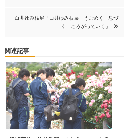
稿
ナ
白井ゆみ枝展「白井ゆみ枝展 うごめく 息づ
く ころがっていく」
ビ
ゲ
関連記事
ー
シ
ョ
ン