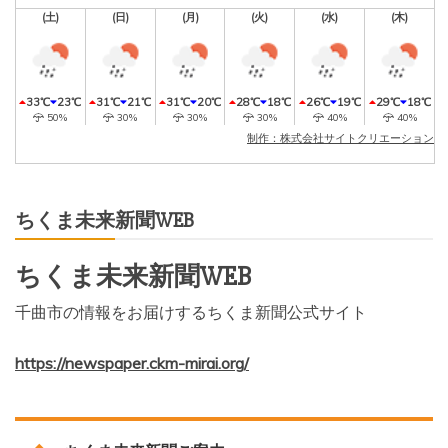
(土)
(日)
(月)
(火)
(水)
(木)
33℃
23℃
31℃
21℃
31℃
20℃
28℃
18℃
26℃
19℃
29℃
18℃
50%
30%
30%
30%
40%
40%
制作：株式会社サイトクリエーション
ちくま未来新聞WEB
ちくま未来新聞WEB
千曲市の情報をお届けするちくま新聞公式サイト
https://newspaper.ckm-mirai.org/