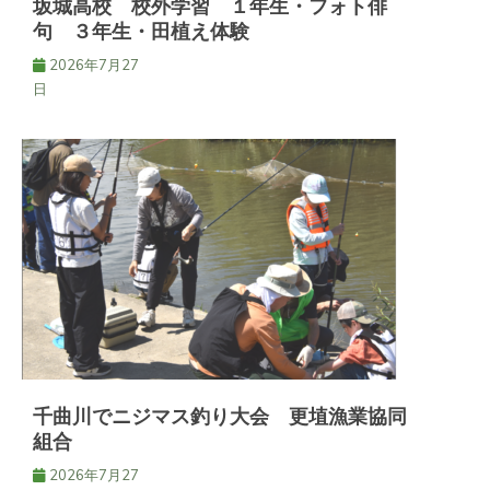
坂城高校 校外学習 １年生・フォト俳
句 ３年生・田植え体験
2026年7月27
日
千曲川でニジマス釣り大会 更埴漁業協同
組合
2026年7月27