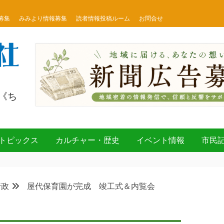
募集
みみより情報募集
読者情報投稿ルーム
お問合せ
《ち
トピックス
カルチャー・歴史
イベント情報
市民
行政
屋代保育園が完成 竣工式＆内覧会