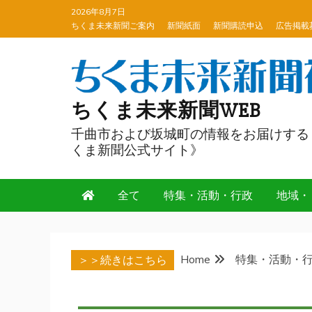
Skip
2026年8月7日
to
ちくま未来新聞ご案内
新聞紙面
新聞購読申込
広告掲載
content
ちくま未来新聞WEB
千曲市および坂城町の情報をお届けする
くま新聞公式サイト》
全て
特集・活動・行政
地域・
Home
特集・活動・
＞＞続きはこちら