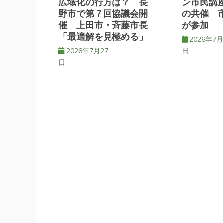
広域化の行方は？ 長
ン市民講
野市で第７回協議会開
の共催 
ョ
催 上田市・斉藤市長
が参加
「最適解を見極める」
2026年7月
ン
2026年7月27
日
日