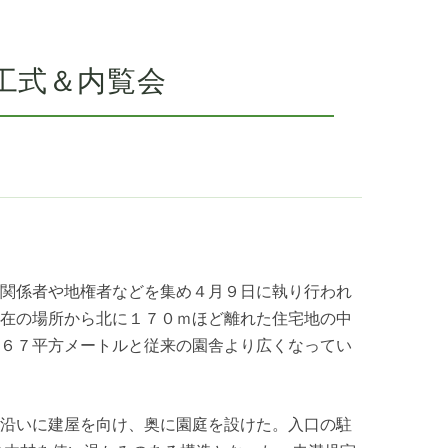
工式＆内覧会
関係者や地権者などを集め４月９日に執り行われ
在の場所から北に１７０ｍほど離れた住宅地の中
６７平方メートルと従来の園舎より広くなってい
沿いに建屋を向け、奥に園庭を設けた。入口の駐