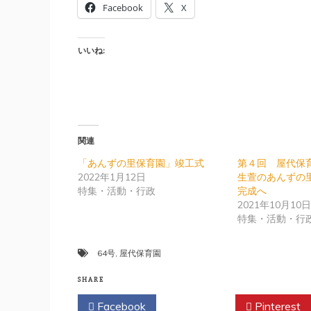
Facebook
X
いいね:
関連
「あんずの里保育園」竣工式
第４回 屋代保
2022年1月12日
生萱のあんずの
特集・活動・行政
完成へ
2021年10月10
特集・活動・行
64号
,
屋代保育園
SHARE
Facebook
Twitter
Pinterest