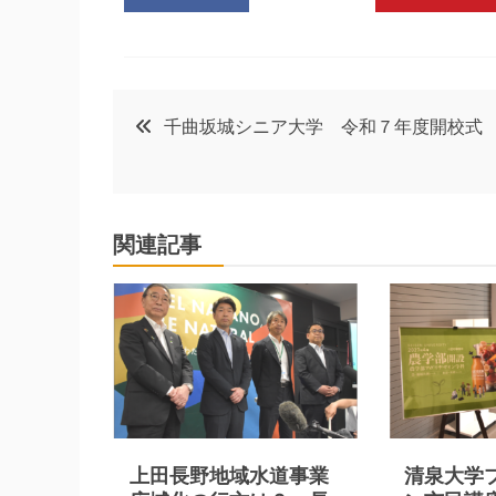
投
千曲坂城シニア大学 令和７年度開校式
稿
ナ
関連記事
ビ
ゲ
ー
シ
上田長野地域水道事業
清泉大学