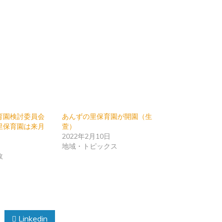
育園検討委員会
あんずの里保育園が開園（生
里保育園は来月
萱）
2022年2月10日
日
地域・トピックス
政
Linkedin