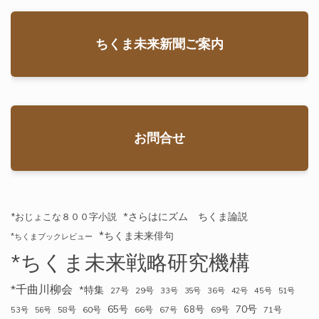
ちくま未来新聞ご案内
お問合せ
*さらはにズム ちくま論説
*おじょこな８００字小説
*ちくま未来俳句
*ちくまブックレビュー
*ちくま未来戦略研究機構
*千曲川柳会
*特集
27号
29号
33号
35号
36号
42号
45号
51号
70号
65号
68号
58号
60号
66号
69号
71号
53号
56号
67号