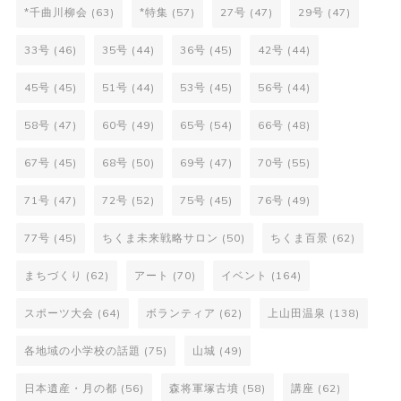
*千曲川柳会
(63)
*特集
(57)
27号
(47)
29号
(47)
33号
(46)
35号
(44)
36号
(45)
42号
(44)
45号
(45)
51号
(44)
53号
(45)
56号
(44)
58号
(47)
60号
(49)
65号
(54)
66号
(48)
67号
(45)
68号
(50)
69号
(47)
70号
(55)
71号
(47)
72号
(52)
75号
(45)
76号
(49)
77号
(45)
ちくま未来戦略サロン
(50)
ちくま百景
(62)
まちづくり
(62)
アート
(70)
イベント
(164)
スポーツ大会
(64)
ボランティア
(62)
上山田温泉
(138)
各地域の小学校の話題
(75)
山城
(49)
日本遺産・月の都
(56)
森将軍塚古墳
(58)
講座
(62)