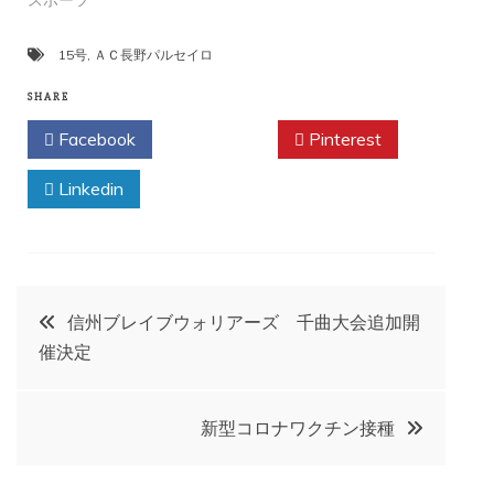
スポーツ
15号
,
ＡＣ長野パルセイロ
SHARE
Facebook
Twitter
Pinterest
Linkedin
投
信州ブレイブウォリアーズ 千曲大会追加開
催決定
稿
ナ
新型コロナワクチン接種
ビ