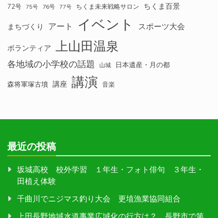
ちくま百景
72号
ちくま未来戦略サロン
76号
75号
77号
イベント
アート
スポーツ大会
まちづくり
上山田温泉
ボランティア
各地域の小学校の話題
日本遺産・月の都
山城
講演
講座
森将軍塚古墳
音楽
最近の投稿
坂城高校 校外学習 １年生・フォト俳句 ３年生・
田植え体験
千曲川でニジマス釣り大会 更埴漁業協同組合
上田長野地域水道事業広域化の行方は？ 長野市で第