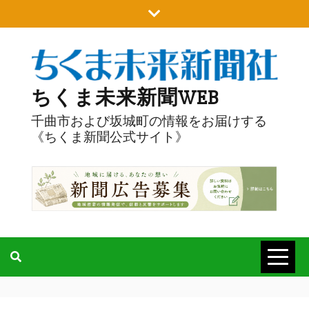
Skip
to
content
ちくま未来新聞WEB
千曲市および坂城町の情報をお届けする
《ちくま新聞公式サイト》