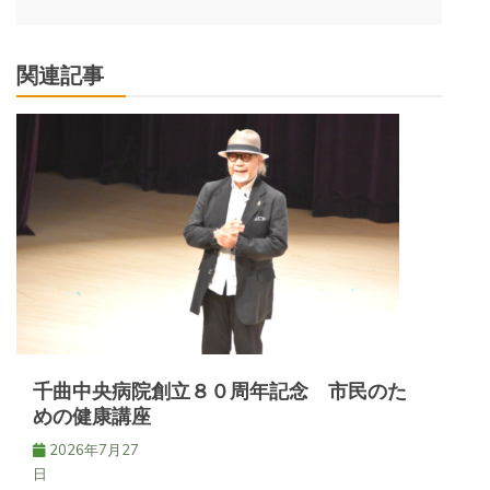
ビ
関連記事
ゲ
ー
シ
ョ
ン
千曲中央病院創立８０周年記念 市民のた
めの健康講座
2026年7月27
日