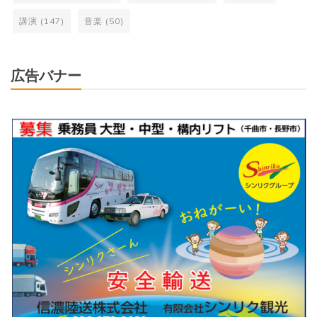
講演
(147)
音楽
(50)
広告バナー