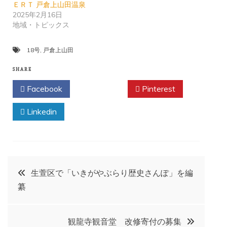
ＥＲＴ 戸倉上山田温泉
2025年2月16日
地域・トピックス
18号
,
戸倉上山田
SHARE
Facebook
Twitter
Pinterest
Linkedin
投
生萱区で「いきがやぶらり歴史さんぽ」を編
纂
稿
ナ
観龍寺観音堂 改修寄付の募集