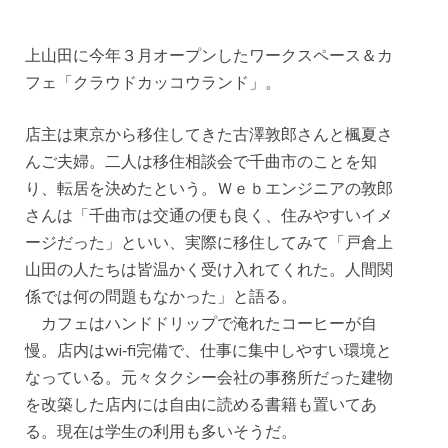
上山田に今年３月オープンしたワークスペース＆カ
フェ「クラウドカッコウランド」。
店主は東京から移住してきた古澤敦郎さんと楓夏さ
んご夫婦。二人は移住相談会で千曲市のことを知
り、転居を決めたという。Ｗｅｂエンジニアの敦郎
さんは「千曲市は交通の便も良く、住みやすいイメ
ージだった」といい、実際に移住してみて「戸倉上
山田の人たちは皆温かく受け入れてくれた。人間関
係では何の問題もなかった」と語る。
カフェはハンドドリップで淹れたコーヒーが自
慢。店内はwi‐fi完備で、仕事に集中しやすい環境と
なっている。元々タクシー会社の事務所だった建物
を改築した店内には自由に読める書籍も置いてあ
る。現在は学生の利用も多いそうだ。