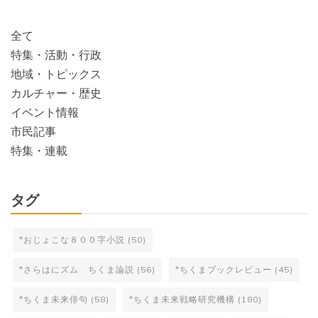
索:
全て
特集・活動・行政
地域・トピックス
カルチャー・歴史
イベント情報
市民記事
特集・連載
タグ
*おじょこな８００字小説
(50)
*さらはにズム ちくま論説
(56)
*ちくまブックレビュー
(45)
*ちくま未来俳句
(58)
*ちくま未来戦略研究機構
(180)