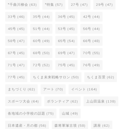
*千曲川柳会
(63)
*特集
(57)
27号
(47)
29号
(47)
33号
(46)
35号
(44)
36号
(45)
42号
(44)
45号
(45)
51号
(44)
53号
(45)
56号
(44)
58号
(47)
60号
(49)
65号
(54)
66号
(48)
67号
(45)
68号
(50)
69号
(47)
70号
(55)
71号
(47)
72号
(52)
75号
(45)
76号
(49)
77号
(45)
ちくま未来戦略サロン
(50)
ちくま百景
(62)
まちづくり
(62)
アート
(70)
イベント
(164)
スポーツ大会
(64)
ボランティア
(62)
上山田温泉
(138)
各地域の小学校の話題
(75)
山城
(49)
日本遺産・月の都
(56)
森将軍塚古墳
(58)
講座
(62)