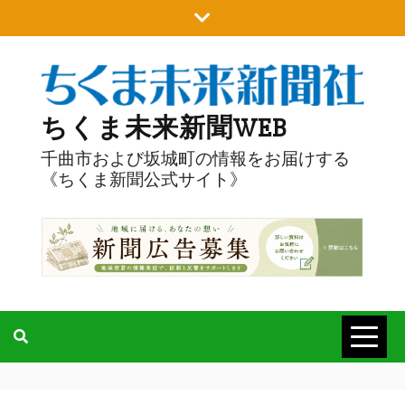
Skip
to
content
ちくま未来新聞WEB
千曲市および坂城町の情報をお届けする
《ちくま新聞公式サイト》