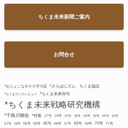
ちくま未来新聞ご案内
お問合せ
*さらはにズム ちくま論説
*おじょこな８００字小説
*ちくま未来俳句
*ちくまブックレビュー
*ちくま未来戦略研究機構
*千曲川柳会
*特集
27号
29号
33号
35号
36号
42号
45号
51号
70号
65号
68号
58号
60号
66号
69号
71号
53号
56号
67号