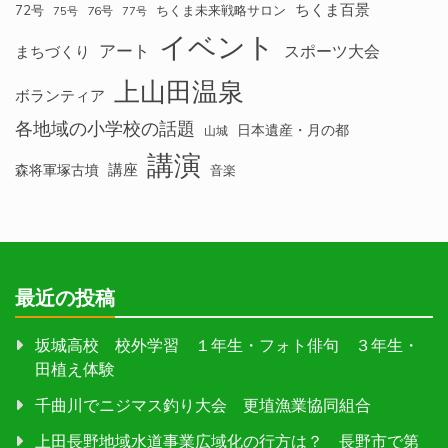
ちくま百景
72号
ちくま未来戦略サロン
76号
75号
77号
イベント
アート
スポーツ大会
まちづくり
上山田温泉
ボランティア
各地域の小学校の話題
日本遺産・月の都
山城
講演
講座
森将軍塚古墳
音楽
最近の投稿
坂城高校 校外学習 １年生・フォト俳句 ３年生・
田植え体験
千曲川でニジマス釣り大会 更埴漁業協同組合
上田長野地域水道事業広域化の行方は？ 長野市で第