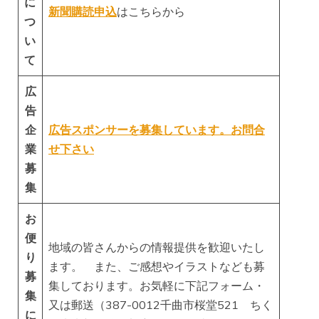
に
新聞購読申込
はこちらから
つ
い
て
広
告
企
広告スポンサーを募集しています。お問合
業
せ下さい
募
集
お
便
地域の皆さんからの情報提供を歓迎いたし
り
ます。 また、ご感想やイラストなども募
募
集しております。お気軽に下記フォーム・
集
又は郵送（387-0012千曲市桜堂521 ちく
に