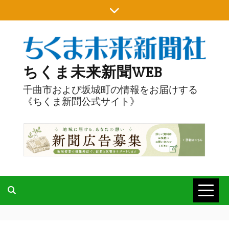
Skip
to
content
ちくま未来新聞WEB
千曲市および坂城町の情報をお届けする
《ちくま新聞公式サイト》