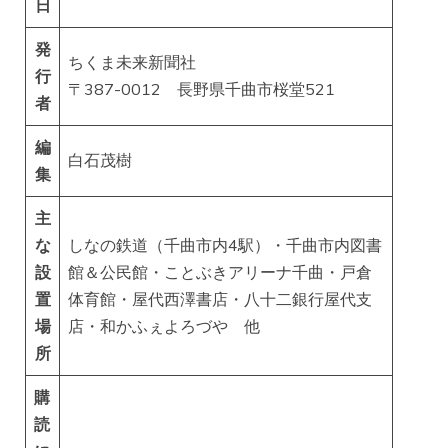
日
発
ちくま未来新聞社
行
〒387-0012 長野県千曲市桜堂521
者
編
白石茂樹
集
主
な
しなの鉄道（千曲市内4駅）・千曲市内図書
設
館＆公民館・ことぶきアリーナ千曲・戸倉
置
体育館・屋代西澤書店・八十二銀行屋代支
場
店・和かふぇよろづや 他
所
購
読