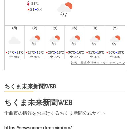
31℃
31
23
(月)
(火)
(水)
(木)
(金)
(土)
34℃
21℃
27℃
15℃
25℃
18℃
30℃
16℃
31℃
19℃
30℃
19℃
50%
50%
30%
30%
30%
30%
制作：株式会社サイトクリエーション
ちくま未来新聞WEB
ちくま未来新聞WEB
千曲市の情報をお届けするちくま新聞公式サイト
https://newspaper.ckm-mirai.org/