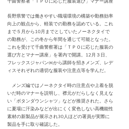
千曲警察署「ＴＰＯに応じた服装選び」マナー講座
長野県警では働きやすい職場環境の構築や勤務効率
向上の観点から、軽装での勤務を認めている。これ
まで５月から10月までとしていたノーネクタイで
の勤務が、この冬から年間を通じて可能となった。
これを受けて千曲警察署は「ＴＰＯに応じた服装の
選び方とマナー講座」を署内で開講。12月３日、
フレックスジャパン㈱から講師を招きメンズ、レデ
ィスそれぞれの適切な服装や注意点等を学んだ。
メンズ編ではノーネクタイ時の注意点や上着を脱
いだ時のマナーを説明し、襟元がだらしなく見えな
い「ボタンダウンシャツ」などが推奨された。さら
に夏場に汗染みなどが出にくく変色しない高機能性
素材の新製品が展示され30人ほどの署員が実際に
製品を手に取り確認した。