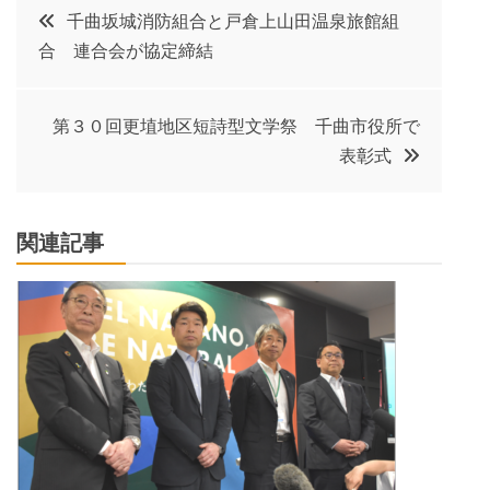
投
千曲坂城消防組合と戸倉上山田温泉旅館組
合 連合会が協定締結
稿
ナ
第３０回更埴地区短詩型文学祭 千曲市役所で
表彰式
ビ
ゲ
関連記事
ー
シ
ョ
ン