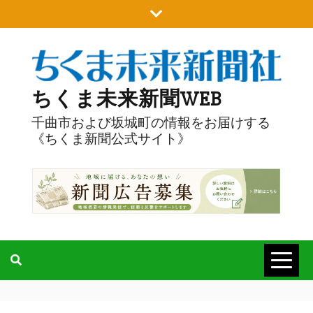
Skip
to
content
ちくま未来新聞WEB
千曲市および坂城町の情報をお届けする
《ちくま新聞公式サイト》