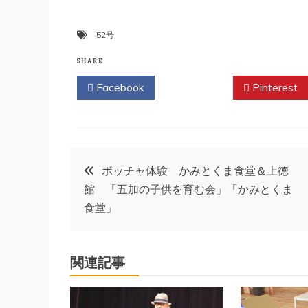
52号
SHARE
Facebook
Twitter
Pinterest
投
ボッチャ体験 かみとくま食堂＆上徳
館 「五加の子供を育む会」「かみとくま
稿
食堂」
ナ
関連記事
ビ