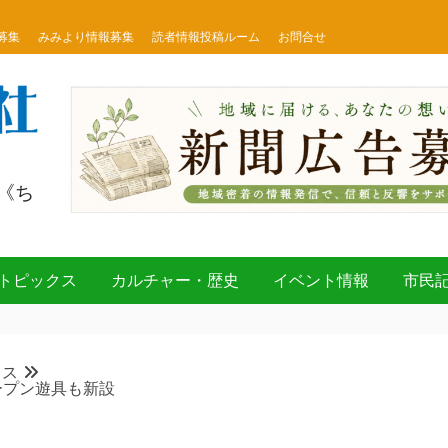
募集
みみより情報募集
読者情報投稿ルーム
お問合せ
《ち
トピックス
カルチャー・歴史
イベント情報
市民
クス
ープン遊具も新設