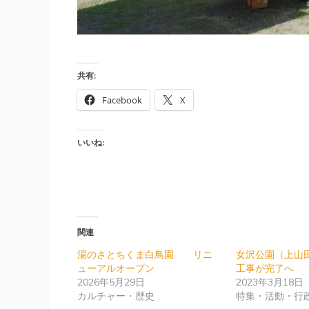
共有:
Facebook
X
いいね:
関連
湯のさとちくま白鳥園 リニ
女沢公園（上山
ューアルオープン
工事が完了へ
2026年5月29日
2023年3月18日
カルチャー・歴史
特集・活動・行