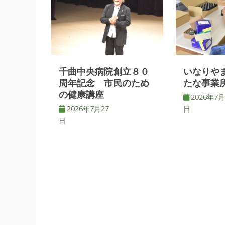
ゲ
ー
シ
千曲中央病院創立８０
いなりや
ョ
周年記念 市民のため
たな事業
の健康講座
2026年7月
ン
2026年7月27
日
日