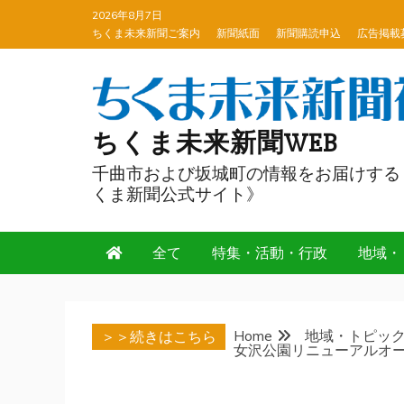
Skip
2026年8月7日
to
ちくま未来新聞ご案内
新聞紙面
新聞購読申込
広告掲載
content
ちくま未来新聞WEB
千曲市および坂城町の情報をお届けする
くま新聞公式サイト》
全て
特集・活動・行政
地域・
Home
地域・トピッ
＞＞続きはこちら
女沢公園リニューアルオ