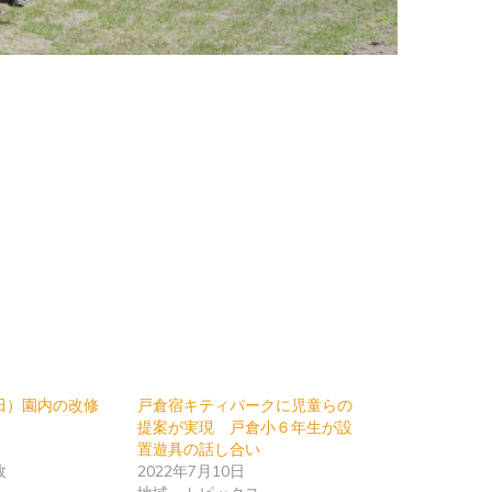
田）園内の改修
戸倉宿キティパークに児童らの
提案が実現 戸倉小６年生が設
置遊具の話し合い
政
2022年7月10日