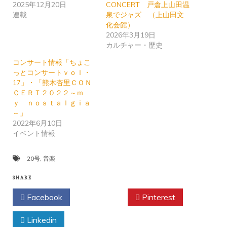
2025年12月20日
CONCERT 戸倉上山田温
連載
泉でジャズ （上山田文
化会館）
2026年3月19日
カルチャー・歴史
コンサート情報「ちょこ
っとコンサートｖｏｌ・
17」・「熊木杏里ＣＯＮ
ＣＥＲＴ２０２２～ｍ
ｙ ｎｏｓｔａｌｇｉａ
～」
2022年6月10日
イベント情報
20号
,
音楽
SHARE
Facebook
Twitter
Pinterest
Linkedin