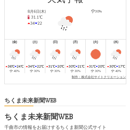
8月6日(木)
30%
31.1℃
34
22
(金)
(土)
(日)
(月)
(火)
(水)
36℃
24℃
34℃
22℃
31℃
20℃
30℃
21℃
31℃
20℃
30℃
17℃
40%
30%
30%
30%
30%
40%
制作：株式会社サイトクリエーション
ちくま未来新聞WEB
ちくま未来新聞WEB
千曲市の情報をお届けするちくま新聞公式サイト