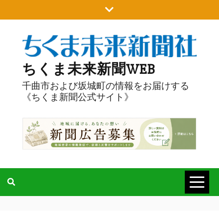
Skip
to
content
ちくま未来新聞WEB
千曲市および坂城町の情報をお届けする
《ちくま新聞公式サイト》