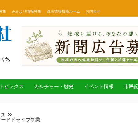
募集
みみより情報募集
読者情報投稿ルーム
お問合せ
《ち
トピックス
カルチャー・歴史
イベント情報
市民
クス
フードドライブ事業