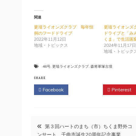
関連
更埴ライオンズクラブ 毎年恒
更埴ライオンズ
例のフードドライブ
ドライブと「み
2022年11月12日
くま」で生活困
地域・トピックス
2024年11月17
地域・トピック
46号
,
更埴ライオンズクラブ
,
森将軍塚古墳
SHARE
Facebook
Twitter
Pinterest
投
第３回ハートのまち（市）ちくま野外コ
ンサート 千曲市誕生20周年記念事業