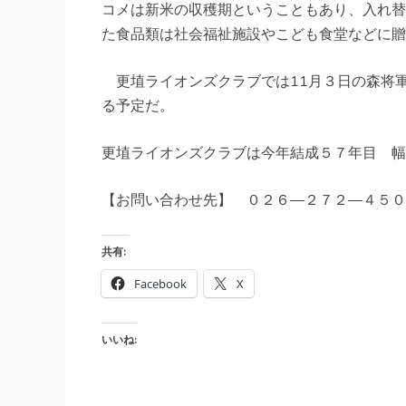
コメは新米の収穫期ということもあり、入れ替
た食品類は社会福祉施設やこども食堂などに贈
更埴ライオンズクラブでは11月３日の森将
る予定だ。
更埴ライオンズクラブは今年結成５７年目 幅
【お問い合わせ先】 ０２６―２７２―４５０
共有:
Facebook
X
いいね: