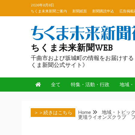
Skip
2026年8月8日
to
ちくま未来新聞ご案内
新聞紙面
新聞購読申込
広告掲載
content
ちくま未来新聞WEB
千曲市および坂城町の情報をお届けする
くま新聞公式サイト》
全て
特集・活動・行政
地域・
Home
地域・トピッ
＞＞続きはこちら
更埴ライオンズクラブ 