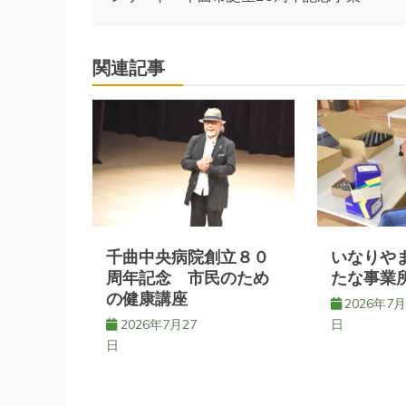
稿
ナ
関連記事
ビ
ゲ
ー
シ
千曲中央病院創立８０
いなりや
周年記念 市民のため
たな事業
の健康講座
ョ
2026年7月
2026年7月27
日
日
ン