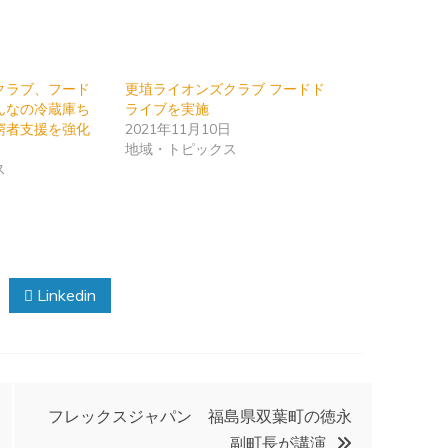
クラブ、フード
更埴ライオンズクラブ フードド
んなの冷蔵庫ち
ライブを実施
窮者支援を強化
2021年11月10日
日
地域・トピックス
ス
Linkedin
フレックスジャパン 福島県双葉町の徳永
副町長が講演