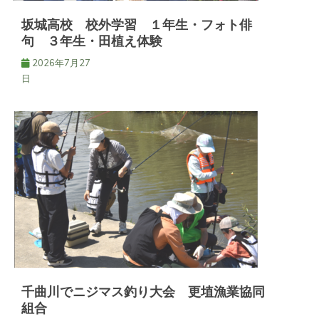
ン
坂城高校 校外学習 １年生・フォト俳
句 ３年生・田植え体験
2026年7月27
日
千曲川でニジマス釣り大会 更埴漁業協同
組合