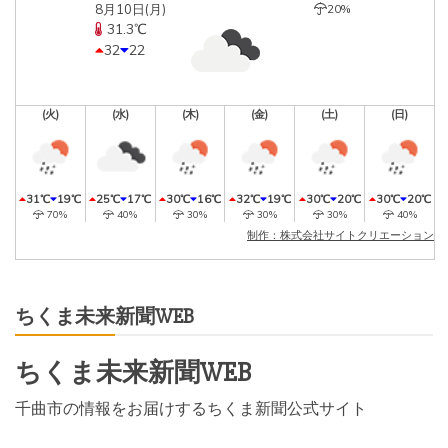
8月10日(月)
20%
31.3℃
32
22
(火)
(水)
(木)
(金)
(土)
(日)
31℃
19℃
25℃
17℃
30℃
16℃
32℃
19℃
30℃
20℃
30℃
20℃
70%
40%
30%
30%
30%
40%
制作：株式会社サイトクリエーション
ちくま未来新聞WEB
ちくま未来新聞WEB
千曲市の情報をお届けするちくま新聞公式サイト