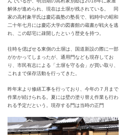
んでいるが、明治期の高村家別邸は2018年に家屋
解体が進められ、現在は土塀が残されている。 同
家の高村象平氏は慶応義塾の塾長で、戦時中の昭和
二十年七月には慶応大学の図書館の蔵書が戦火を逃
れ、この邸宅に疎開したという歴史を持つ。
往時を偲ばせる東側の土塀は、国道新設の際に一部
がかかってしまったが、通用門なども現存してお
り、市民有志による「土塀を守る会」が買い取り、
これまで保存活動を行ってきた。
昨年末より修繕工事を行っており、今年の７月まで
作業が続けられる。夏には壁の塗り替え作業も行わ
れる予定だという。現存する門は当時の正門