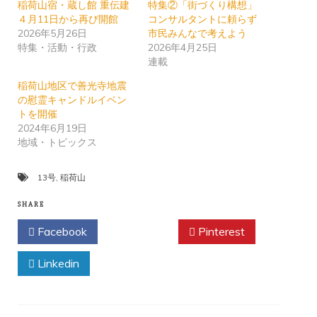
稲荷山宿・蔵し館 重伝建
特集②「街づくり構想」
４月11日から再び開館
コンサルタントに頼らず
2026年5月26日
市民みんなで考えよう
特集・活動・行政
2026年4月25日
連載
稲荷山地区で善光寺地震
の慰霊キャンドルイベン
トを開催
2024年6月19日
地域・トピックス
13号
,
稲荷山
SHARE
Facebook
Twitter
Pinterest
Linkedin