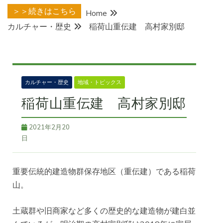
＞＞続きはこちら
Home
カルチャー・歴史
稲荷山重伝建 高村家別邸
カルチャー・歴史
地域・トピックス
稲荷山重伝建 高村家別邸
2021年2月20
日
重要伝統的建造物群保存地区（重伝建）である稲荷
山。
土蔵群や旧商家など多くの歴史的な建造物が建白並