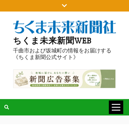
Skip
to
content
ちくま未来新聞WEB
千曲市および坂城町の情報をお届けする
《ちくま新聞公式サイト》