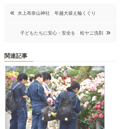
投
水上布奈山神社 年越大祓え輪くぐり
稿
子どもたちに安心・安全を 松ヤニ洗剤
ナ
ビ
関連記事
ゲ
ー
シ
ョ