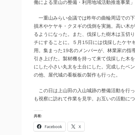
働による里山の整備・利用地域活動推進事業」
一重山みらい会議では昨年の曲輪周辺での下
損木やケヤキ・クヌギの伐倒を実施。高い木が
るようになった。また、伐採した樹木は玉切り
チにすることに。５月15日には伐採したケヤ
用。集まった19名のメンバーが、林業家の指
引き上げた。製材機を持って来て伐採した木を
にした小さい丸太を土台にした。完成したベン
の他、屋代城の看板板の製作も行った。
この日は上山田の入山城跡の整備活動を行っ
も視察に訪れて作業を見学。お互いの活動につ
共有:
Facebook
X