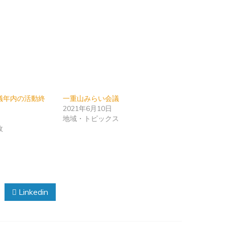
議年内の活動終
一重山みらい会議
2021年6月10日
日
地域・トピックス
政
Linkedin