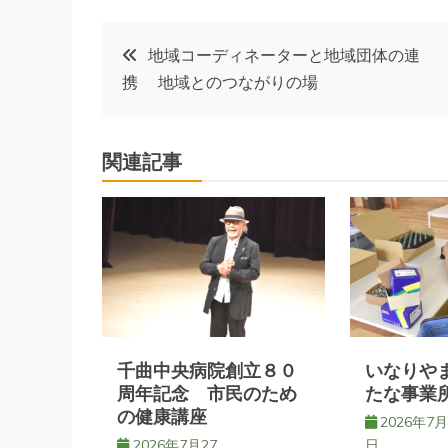
投
地域コーディネーターと地域団体の連
携 地域とのつながりの場
稿
ナ
関連記事
ビ
ゲ
ー
シ
千曲中央病院創立８０
いなりや
周年記念 市民のため
たな事業
の健康講座
ョ
2026年7月
2026年7月27
日