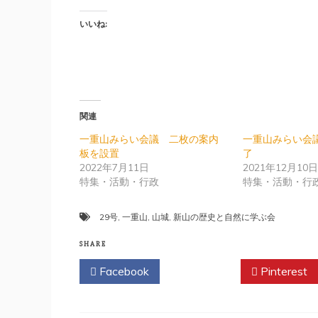
いいね:
関連
一重山みらい会議 二枚の案内
一重山みらい会
板を設置
了
2022年7月11日
2021年12月10
特集・活動・行政
特集・活動・行
29号
,
一重山
,
山城
,
新山の歴史と自然に学ぶ会
SHARE
Facebook
Twitter
Pinterest