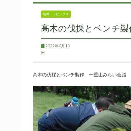
地域・トピックス
高木の伐採とベンチ製
2022年6月10
日
高木の伐採とベンチ製作 一重山みらい会議