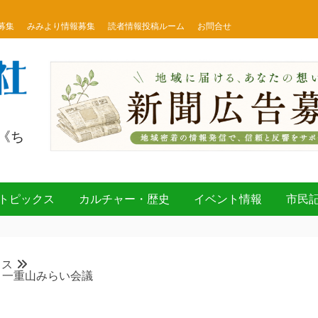
募集
みみより情報募集
読者情報投稿ルーム
お問合せ
《ち
トピックス
カルチャー・歴史
イベント情報
市民
クス
 一重山みらい会議