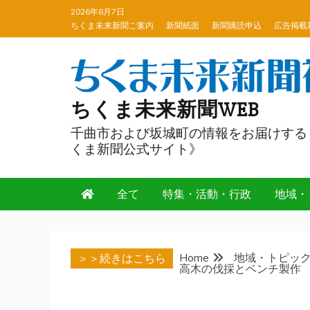
Skip
2026年8月7日
to
ちくま未来新聞ご案内
新聞紙面
新聞購読申込
広告掲載
content
ちくま未来新聞WEB
千曲市および坂城町の情報をお届けする
くま新聞公式サイト》
全て
特集・活動・行政
地域・
Home
地域・トピッ
＞＞続きはこちら
高木の伐採とベンチ製作