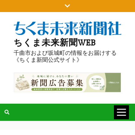
Skip
to
content
ちくま未来新聞WEB
千曲市および坂城町の情報をお届けする
《ちくま新聞公式サイト》