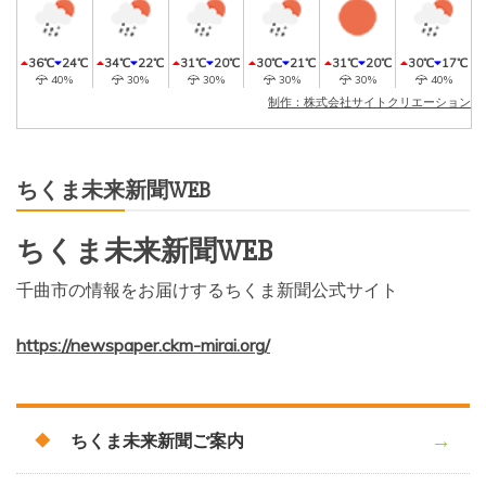
36℃
24℃
34℃
22℃
31℃
20℃
30℃
21℃
31℃
20℃
30℃
17℃
40%
30%
30%
30%
30%
40%
制作：株式会社サイトクリエーション
ちくま未来新聞WEB
ちくま未来新聞WEB
千曲市の情報をお届けするちくま新聞公式サイト
https://newspaper.ckm-mirai.org/
ちくま未来新聞ご案内