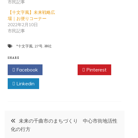
市民記事
【十文字風】未来戦略広
場｜お便りコーナー
2022年2月10日
市民記事
*十文字風
,
27号
,
神社
SHARE
Facebook
Twitter
Pinterest
Linkedin
投
未来の千曲市のまちづくり 中心市街地活性
化の行方
稿