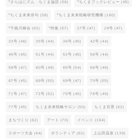
*さらはにズム ちくま論説
(56)
*ちくまブックレビュー
(45)
*ちくま未来俳句
(58)
*ちくま未来戦略研究機構
(180)
*千曲川柳会
(63)
*特集
(57)
27号
(47)
29号
(47)
33号
(46)
35号
(44)
36号
(45)
42号
(44)
45号
(45)
51号
(44)
53号
(45)
56号
(44)
58号
(47)
60号
(49)
65号
(54)
66号
(48)
67号
(45)
68号
(50)
69号
(47)
70号
(55)
71号
(47)
72号
(52)
75号
(45)
76号
(49)
77号
(45)
ちくま未来戦略サロン
(50)
ちくま百景
(62)
まちづくり
(62)
アート
(70)
イベント
(164)
スポーツ大会
(64)
ボランティア
(62)
上山田温泉
(138)