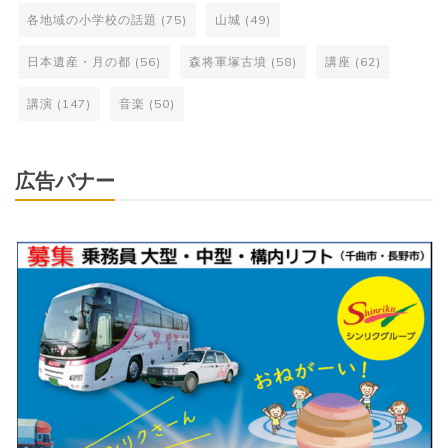
各地域の小学校の話題
(75)
山城
(49)
日本遺産・月の都
(56)
森将軍塚古墳
(58)
講座
(62)
講演
(147)
音楽
(50)
広告バナー