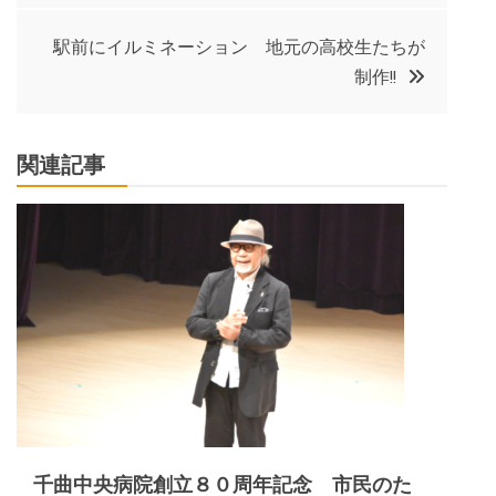
ナ
駅前にイルミネーション 地元の高校生たちが
制作!!
ビ
ゲ
関連記事
ー
シ
ョ
ン
千曲中央病院創立８０周年記念 市民のた