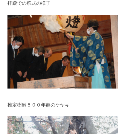
拝殿での祭式の様子
推定樹齢５００年超のケヤキ