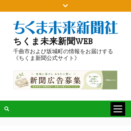
Skip
to
content
ちくま未来新聞WEB
千曲市および坂城町の情報をお届けする
《ちくま新聞公式サイト》