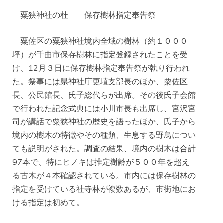
粟狭神社の杜 保存樹林指定奉告祭
粟佐区の粟狭神社境内全域の樹林（約１０００
坪）が千曲市保存樹林に指定登録されたことを受
け、12月３日に保存樹林指定奉告祭が執り行われ
た。祭事には県神社庁更埴支部長のほか、粟佐区
長、公民館長、氏子総代らが出席。その後氏子会館
で行われた記念式典には小川市長も出席し、宮沢宮
司が講話で粟狭神社の歴史を語ったほか、氏子から
境内の樹木の特徴やその種類、生息する野鳥につい
ても説明がされた。調査の結果、境内の樹木は合計
97本で、特にヒノキは推定樹齢が５００年を超え
る古木が４本確認されている。市内には保存樹林の
指定を受けている社寺林が複数あるが、市街地にお
ける指定は初めて。