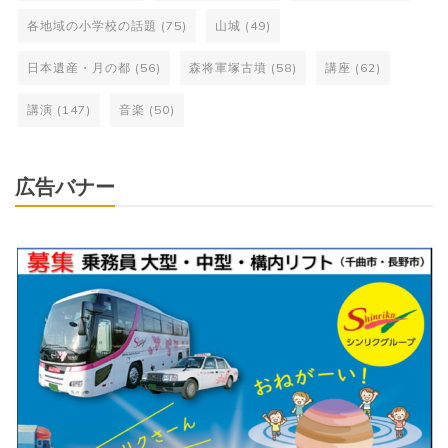
各地域の小学校の話題
(75)
山城
(49)
日本遺産・月の都
(56)
森将軍塚古墳
(58)
講座
(62)
講演
(147)
音楽
(50)
広告バナー