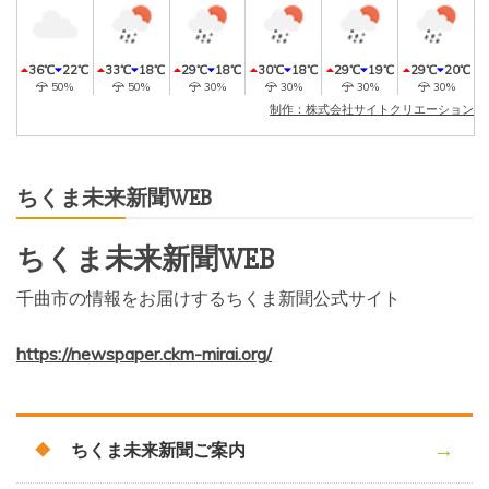
36℃
22℃
33℃
18℃
29℃
18℃
30℃
18℃
29℃
19℃
29℃
20℃
50%
50%
30%
30%
30%
30%
制作：株式会社サイトクリエーション
ちくま未来新聞WEB
ちくま未来新聞WEB
千曲市の情報をお届けするちくま新聞公式サイト
https://newspaper.ckm-mirai.org/
ちくま未来新聞ご案内