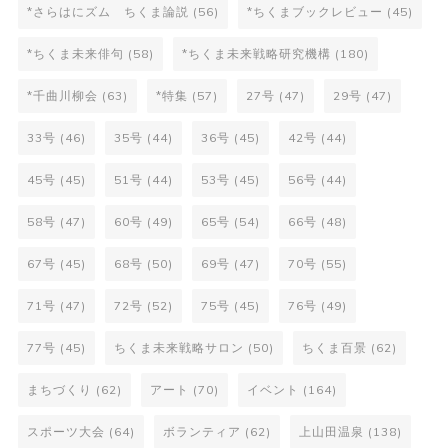
*さらはにズム ちくま論説
(56)
*ちくまブックレビュー
(45)
*ちくま未来俳句
(58)
*ちくま未来戦略研究機構
(180)
*千曲川柳会
(63)
*特集
(57)
27号
(47)
29号
(47)
33号
(46)
35号
(44)
36号
(45)
42号
(44)
45号
(45)
51号
(44)
53号
(45)
56号
(44)
58号
(47)
60号
(49)
65号
(54)
66号
(48)
67号
(45)
68号
(50)
69号
(47)
70号
(55)
71号
(47)
72号
(52)
75号
(45)
76号
(49)
77号
(45)
ちくま未来戦略サロン
(50)
ちくま百景
(62)
まちづくり
(62)
アート
(70)
イベント
(164)
スポーツ大会
(64)
ボランティア
(62)
上山田温泉
(138)