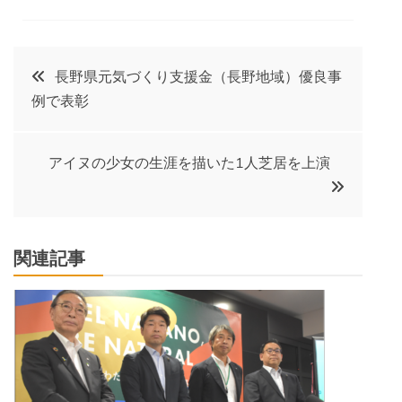
投
長野県元気づくり支援金（長野地域）優良事
例で表彰
稿
ナ
アイヌの少女の生涯を描いた1人芝居を上演
ビ
ゲ
関連記事
ー
シ