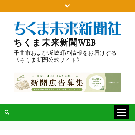
Skip
to
content
ちくま未来新聞WEB
千曲市および坂城町の情報をお届けする
《ちくま新聞公式サイト》