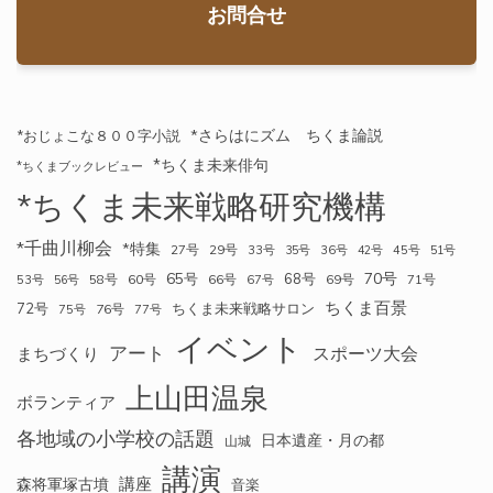
お問合せ
*さらはにズム ちくま論説
*おじょこな８００字小説
*ちくま未来俳句
*ちくまブックレビュー
*ちくま未来戦略研究機構
*千曲川柳会
*特集
27号
29号
33号
35号
36号
42号
45号
51号
70号
65号
68号
58号
60号
66号
69号
71号
53号
56号
67号
ちくま百景
72号
ちくま未来戦略サロン
76号
75号
77号
イベント
アート
スポーツ大会
まちづくり
上山田温泉
ボランティア
各地域の小学校の話題
日本遺産・月の都
山城
講演
講座
森将軍塚古墳
音楽