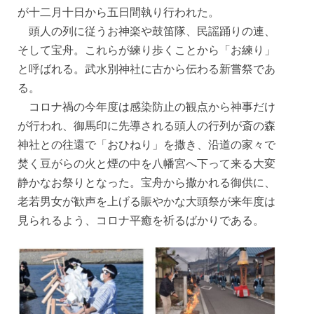
が十二月十日から五日間執り行われた。
頭人の列に従うお神楽や鼓笛隊、民謡踊りの連、
そして宝舟。これらが練り歩くことから「お練り」
と呼ばれる。武水別神社に古から伝わる新嘗祭であ
る。
コロナ禍の今年度は感染防止の観点から神事だけ
が行われ、御馬印に先導される頭人の行列が斎の森
神社との往還で「おひねり」を撒き、沿道の家々で
焚く豆がらの火と煙の中を八幡宮へ下って来る大変
静かなお祭りとなった。宝舟から撒かれる御供に、
老若男女が歓声を上げる賑やかな大頭祭が来年度は
見られるよう、コロナ平癒を祈るばかりである。