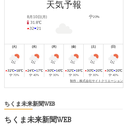
天気予報
8月10日(月)
20%
31.8℃
32
21
(火)
(水)
(木)
(金)
(土)
(日)
32℃
18℃
24℃
17℃
30℃
16℃
32℃
19℃
30℃
20℃
30℃
20℃
70%
40%
30%
30%
30%
40%
制作：株式会社サイトクリエーション
ちくま未来新聞WEB
ちくま未来新聞WEB