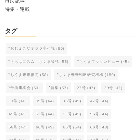
市民記事
特集・連載
タグ
*おじょこな８００字小説
(50)
*さらはにズム ちくま論説
(56)
*ちくまブックレビュー
(45)
*ちくま未来俳句
(58)
*ちくま未来戦略研究機構
(180)
*千曲川柳会
(63)
*特集
(57)
27号
(47)
29号
(47)
33号
(46)
35号
(44)
36号
(45)
42号
(44)
45号
(45)
51号
(44)
53号
(45)
56号
(44)
58号
(47)
60号
(49)
65号
(54)
66号
(48)