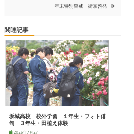
ナ
年末特別警戒 街頭啓発
ビ
関連記事
ゲ
ー
シ
ョ
ン
坂城高校 校外学習 １年生・フォト俳
句 ３年生・田植え体験
2026年7月27