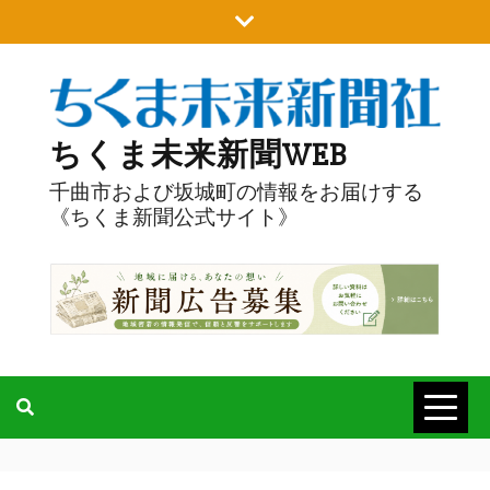
Skip
to
content
ちくま未来新聞WEB
千曲市および坂城町の情報をお届けする
《ちくま新聞公式サイト》