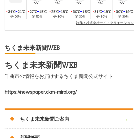
34℃
21℃
27℃
15℃
25℃
18℃
30℃
16℃
31℃
19℃
30℃
19℃
50%
50%
30%
30%
30%
30%
制作：株式会社サイトクリエーション
ちくま未来新聞WEB
ちくま未来新聞WEB
千曲市の情報をお届けするちくま新聞公式サイト
https://newspaper.ckm-mirai.org/
ちくま未来新聞ご案内
新聞紙面