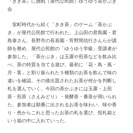
『きき茶』に挑戦（屋代公民館）ゆうゆう茶かぶき
会
室町時代から続く「きき茶」のゲーム「茶かぶ
き」が屋代公民館で行われた。上山田の君島園・君
島泰さん、長野市の長喜園・宵野間信行さんらが講
師を務め、屋代公民館の「ゆうゆう学級」受講者が
参加した。「茶かぶき」は玉露や煎茶などを飲み比
べ、茶の特質を当てる遊び。最初に「花・鳥・風・
月・客」と割り振られた５種類のお茶を飲んで味の
違いを確認。その後出題されたお茶が何かを判断し
札を選んでいく。今回の茶かぶきには玉露・上煎
茶・煎茶（さえみどり）・発酵茶・番茶が用いられ
た。参加者は順番に出されるお茶を味わい、味や香
り・色からこれと思ったお茶の札を選び、投札箱と
いう箱の中に入れていった。