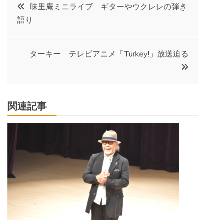
投
味里庵ミニライブ ギターやウクレレの弾き
語り
稿
ナ
ターキー テレビアニメ「Turkey!」放送迫る
ビ
ゲ
関連記事
ー
シ
ョ
ン