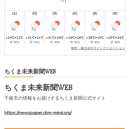
(土)
(日)
(月)
(火)
(水)
(木)
33℃
23℃
31℃
21℃
31℃
19℃
26℃
18℃
28℃
19℃
25℃
19℃
50%
30%
30%
30%
40%
40%
制作：株式会社サイトクリエーション
ちくま未来新聞WEB
ちくま未来新聞WEB
千曲市の情報をお届けするちくま新聞公式サイト
https://newspaper.ckm-mirai.org/