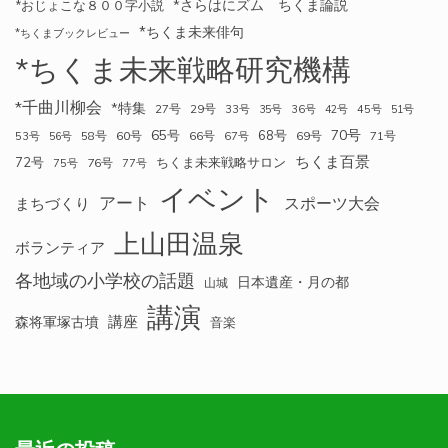
*さらはにズム ちくま論説
*おじょこな８００字小説
*ちくま未来俳句
*ちくまブックレビュー
*ちくま未来戦略研究機構
*千曲川柳会
*特集
27号
29号
33号
35号
36号
42号
45号
51号
70号
65号
68号
58号
60号
66号
69号
71号
53号
56号
67号
ちくま百景
72号
ちくま未来戦略サロン
76号
75号
77号
イベント
アート
スポーツ大会
まちづくり
上山田温泉
ボランティア
各地域の小学校の話題
日本遺産・月の都
山城
講演
講座
森将軍塚古墳
音楽