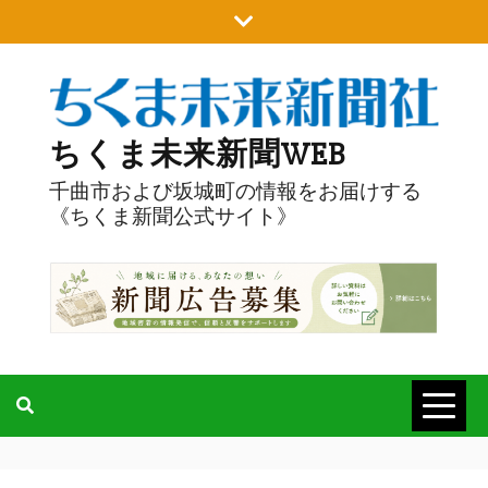
Skip
to
content
ちくま未来新聞WEB
千曲市および坂城町の情報をお届けする
《ちくま新聞公式サイト》