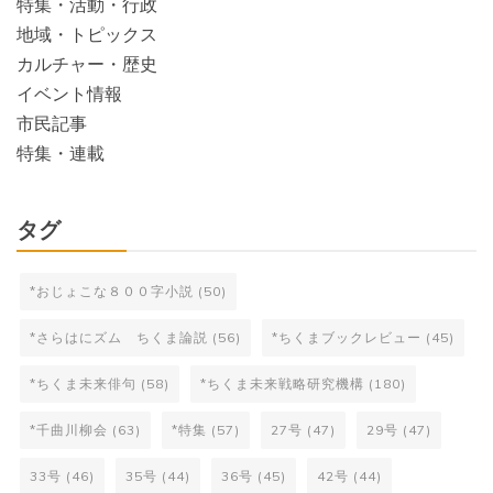
特集・活動・行政
地域・トピックス
カルチャー・歴史
イベント情報
市民記事
特集・連載
タグ
*おじょこな８００字小説
(50)
*さらはにズム ちくま論説
(56)
*ちくまブックレビュー
(45)
*ちくま未来俳句
(58)
*ちくま未来戦略研究機構
(180)
*千曲川柳会
(63)
*特集
(57)
27号
(47)
29号
(47)
33号
(46)
35号
(44)
36号
(45)
42号
(44)