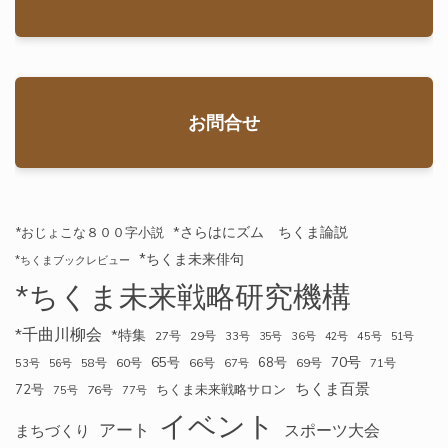
お問合せ
*さらはにズム ちくま論説
*おじょこな８００字小説
*ちくま未来俳句
*ちくまブックレビュー
*ちくま未来戦略研究機構
*千曲川柳会
*特集
27号
29号
33号
35号
36号
42号
45号
51号
70号
65号
68号
58号
60号
66号
69号
71号
53号
56号
67号
ちくま百景
72号
ちくま未来戦略サロン
76号
75号
77号
イベント
アート
スポーツ大会
まちづくり