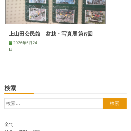
上山田公民館 盆栽・写真展 第17回
2026年6月24
日
検索
検
索:
全て