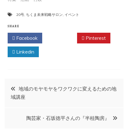
20号
,
ちくま未来戦略サロン
,
イベント
SHARE
Facebook
Twitter
Pinterest
Linkedin
投
地域のモヤモヤをワクワクに変えるための地
域講座
稿
ナ
陶芸家・石坂徳平さんの『半桂陶房』
ビ