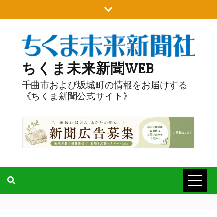
Skip
to
content
ちくま未来新聞WEB
千曲市および坂城町の情報をお届けする
《ちくま新聞公式サイト》