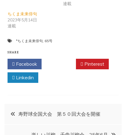
連載
ちくま未来俳句
2023年5月14日
連載
*ちくま未来俳句
,
65号
SHARE
Facebook
Twitter
Pinterest
Linkedin
投
寿野球全国大会 第５０回大会を開催
稿
楽しい川柳 千曲川柳会 25年6月