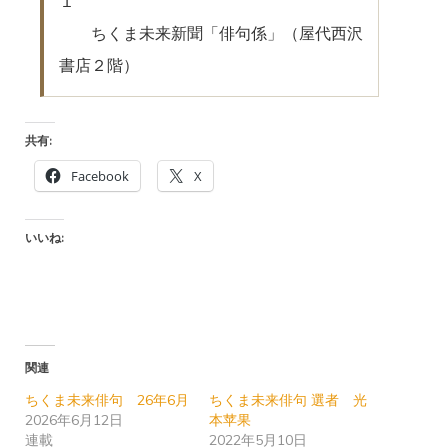
１
ちくま未来新聞「俳句係」（屋代西沢
書店２階）
共有:
Facebook
X
いいね:
関連
ちくま未来俳句 26年6月
ちくま未来俳句 選者 光
2026年6月12日
本苹果
連載
2022年5月10日