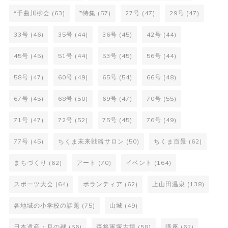
*千曲川柳会
(63)
*特集
(57)
27号
(47)
29号
(47)
33号
(46)
35号
(44)
36号
(45)
42号
(44)
45号
(45)
51号
(44)
53号
(45)
56号
(44)
58号
(47)
60号
(49)
65号
(54)
66号
(48)
67号
(45)
68号
(50)
69号
(47)
70号
(55)
71号
(47)
72号
(52)
75号
(45)
76号
(49)
77号
(45)
ちくま未来戦略サロン
(50)
ちくま百景
(62)
まちづくり
(62)
アート
(70)
イベント
(164)
スポーツ大会
(64)
ボランティア
(62)
上山田温泉
(138)
各地域の小学校の話題
(75)
山城
(49)
日本遺産・月の都
(56)
森将軍塚古墳
(58)
講座
(62)