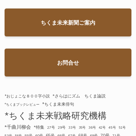
ちくま未来新聞ご案内
お問合せ
*さらはにズム ちくま論説
*おじょこな８００字小説
*ちくま未来俳句
*ちくまブックレビュー
*ちくま未来戦略研究機構
*千曲川柳会
*特集
27号
29号
33号
35号
36号
42号
45号
51号
70号
65号
68号
58号
60号
66号
69号
71号
53号
56号
67号