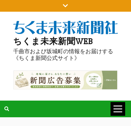
Skip
to
content
ちくま未来新聞WEB
千曲市および坂城町の情報をお届けする
《ちくま新聞公式サイト》