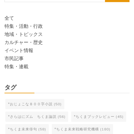
索:
全て
特集・活動・行政
地域・トピックス
カルチャー・歴史
イベント情報
市民記事
特集・連載
タグ
*おじょこな８００字小説
(50)
*さらはにズム ちくま論説
(56)
*ちくまブックレビュー
(45)
*ちくま未来俳句
(58)
*ちくま未来戦略研究機構
(180)