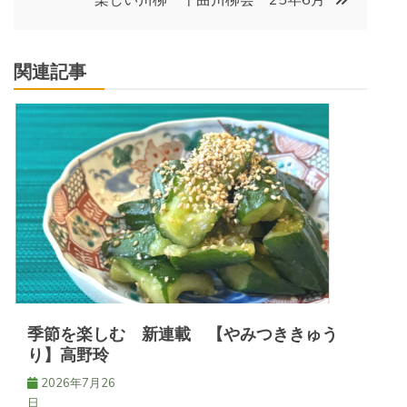
ナ
ビ
関連記事
ゲ
ー
シ
ョ
ン
季節を楽しむ 新連載 【やみつききゅう
り】高野玲
2026年7月26
日