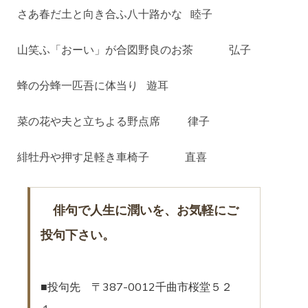
さあ春だ土と向き合ふ八十路かな 睦子
山笑ふ「おーい」が合図野良のお茶 弘子
蜂の分蜂一匹吾に体当り 遊耳
菜の花や夫と立ちよる野点席 律子
緋牡丹や押す足軽き車椅子 直喜
俳句で人生に潤いを、お気軽にご
投句下さい。
■投句先 〒387-0012千曲市桜堂５２