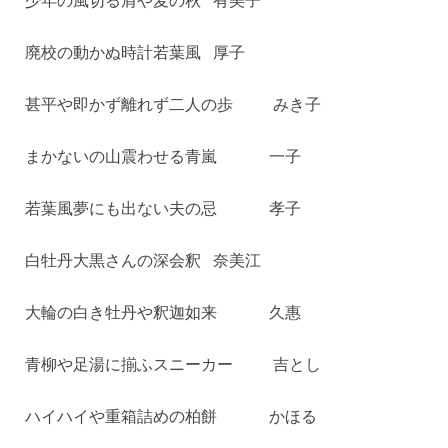
少年の風切る肩や麦の秋 有美子
廃校の動かぬ時計若葉風 厚子
甚平や即かず離れず二人の歩 みき子
まかないの山震わせる青嵐 一子
若葉風夢にも出ない夫の忌 孝子
白牡丹大黒さんの深会釈 奈美江
大輪の白き牡丹や釈迦如来 久惠
青柳や足湯に揃ふスニーカー 吉とし
ハイハイや重箱詰めの柏餅 かほる