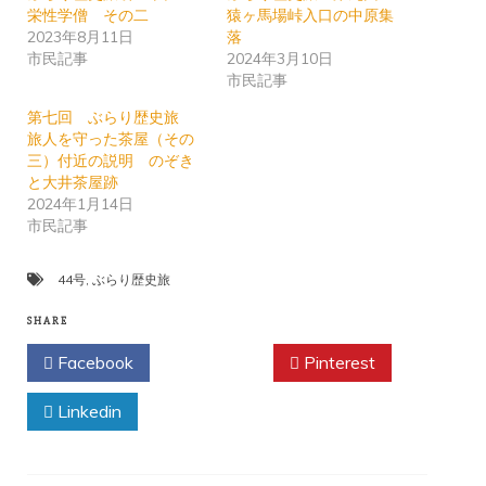
栄性学僧 その二
猿ヶ馬場峠入口の中原集
2023年8月11日
落
市民記事
2024年3月10日
市民記事
第七回 ぶらり歴史旅
旅人を守った茶屋（その
三）付近の説明 のぞき
と大井茶屋跡
2024年1月14日
市民記事
44号
,
ぶらり歴史旅
SHARE
Facebook
Twitter
Pinterest
Linkedin