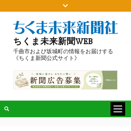
Skip
to
content
ちくま未来新聞WEB
千曲市および坂城町の情報をお届けする
《ちくま新聞公式サイト》