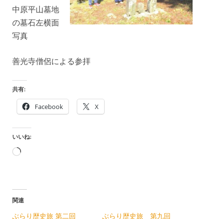
中原平山墓地
の墓石左横面
写真
善光寺僧侶による参拝
共有:
Facebook
X
いいね:
読
み
込
み
関連
中…
ぶらり歴史旅 第二回
ぶらり歴史旅 第九回