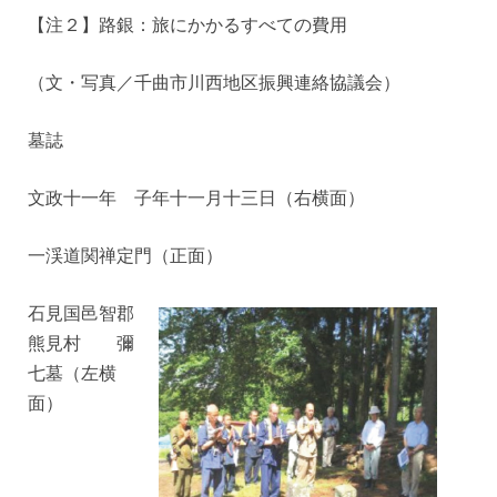
【注２】路銀：旅にかかるすべての費用
（文・写真／千曲市川西地区振興連絡協議会）
墓誌
文政十一年 子年十一月十三日（右横面）
一渓道関禅定門（正面）
石見国邑智郡
熊見村 彌
七墓（左横
面）