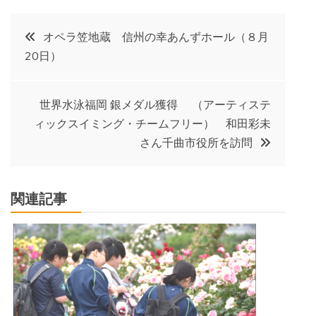
投
オペラ笠地蔵 信州の幸あんずホール（８月
20日）
稿
ナ
世界水泳福岡 銀メダル獲得 （アーティステ
ィックスイミング・チームフリー） 和田彩未
ビ
さん千曲市役所を訪問
ゲ
関連記事
ー
シ
ョ