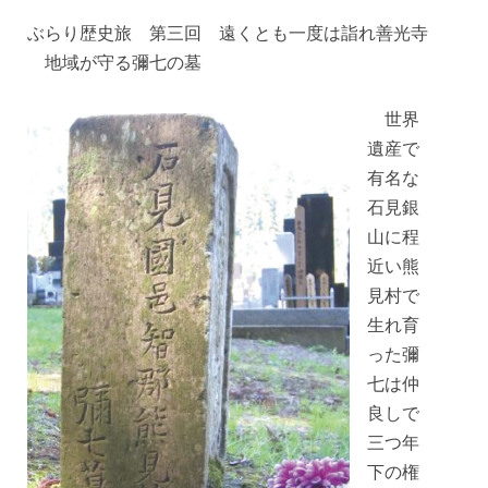
ぶらり歴史旅 第三回 遠くとも一度は詣れ善光寺
地域が守る彌七の墓
世界
遺産で
有名な
石見銀
山に程
近い熊
見村で
生れ育
った彌
七は仲
良しで
三つ年
下の権