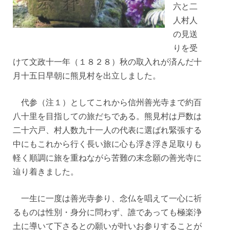
六と二
人村人
の見送
りを受
けて文政十一年（１８２８）秋の取入れが済んだ十
月十五日早朝に熊見村を出立しました。
代参（注１）としてこれから信州善光寺まで約百
八十里を目指しての旅だちである。熊見村は戸数は
二十六戸、村人数九十一人の代表に選ばれ緊張する
中にもこれから行く長い旅に心も浮き浮き足取りも
軽く順調に旅を重ねながら苦難の末念願の善光寺に
辿り着きました。
一生に一度は善光寺参り、念仏を唱えて一心に祈
るものは性別・身分に問わず、誰であっても極楽浄
土に導いて下さるとの願いが叶いお参りすることが