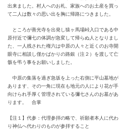
出来ました。村人へのお札、家族へのお土産を買っ
て二人は数々の思い出を胸に帰路につきました。
ところが善光寺を出発し猿ヶ馬場峠入口である中
原付近で彌七の体調が急変して帰らぬ人となりまし
た、一人残された権六は中原の人々と近くのお寺開
眼寺に相談し僅かばかりの路銀（注２）を渡して亡
骸を弔う事をお願いしました。
中原の集落を過ぎ急坂を上った右側に平山墓地が
あります、その一角に現在も地元の人により花が手
向けられ手厚く管理されている彌七さんのお墓があ
ります。 合掌
【注１】代参：代理参拝の略で、祈願者本人に代わ
り神仏へ代わりのものが参拝すること