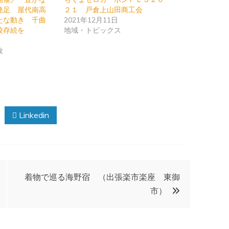
発足 屋代南高
２１ 戸倉上山田商工会
たな動き 千曲
2021年12月11日
校存続を
地域・トピックス
日
政
Linkedin
着物で巡る海野宿 （出張楽市楽座 東御
市）