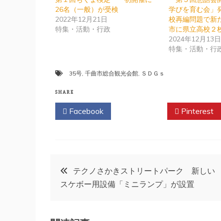
26名（一般）が受検
学びを育む会」
2022年12月21日
校再編問題で新
特集・活動・行政
市に県立高校２
2024年12月13
特集・活動・行
35号
,
千曲市総合観光会館
,
ＳＤＧｓ
SHARE
Facebook
Twitter
Pinterest
投
テクノさかきストリートパーク 新しい
スケボー用設備「ミニランプ」が設置
稿
ナ