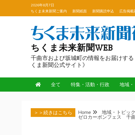
Skip
2026年8月7日
to
ちくま未来新聞ご案内
新聞紙面
新聞購読申込
広告掲載
content
ちくま未来新聞WEB
千曲市および坂城町の情報をお届けする
くま新聞公式サイト》
全て
特集・活動・行政
地域・
Home
地域・トピッ
＞＞続きはこちら
ゼロカーボンフェス 千