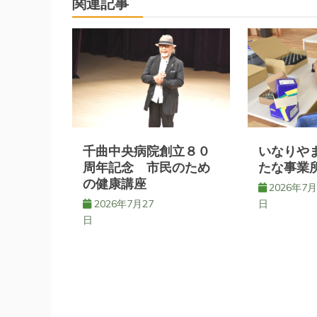
関連記事
ビ
ゲ
ー
シ
千曲中央病院創立８０
いなりや
周年記念 市民のため
たな事業
の健康講座
ョ
2026年7月
2026年7月27
日
日
ン