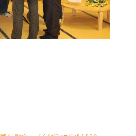
催／「豊かな
ちくまゼロカーボンＦＥＳ２０