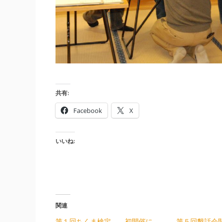
共有:
Facebook
X
いいね:
関連
第１回ちくま検定 初開催に
第５回懇話会開