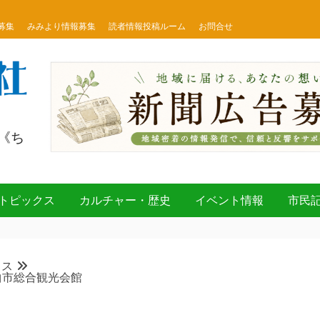
募集
みみより情報募集
読者情報投稿ルーム
お問合せ
《ち
トピックス
カルチャー・歴史
イベント情報
市民
クス
曲市総合観光会館