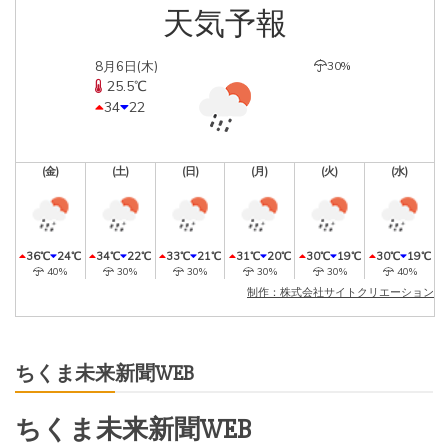
天気予報
8月6日(木)
30%
25.5℃
34
22
(金)
(土)
(日)
(月)
(火)
(水)
36℃
24℃
34℃
22℃
33℃
21℃
31℃
20℃
30℃
19℃
30℃
19℃
40%
30%
30%
30%
30%
40%
制作：株式会社サイトクリエーション
ちくま未来新聞WEB
ちくま未来新聞WEB