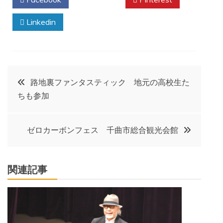
Linkedin
投
路地裏ファンタスティック 地元の高校生た
ちも参加
稿
ナ
ゼロカーボンフェス 千曲市総合観光会館
ビ
関連記事
ゲ
ー