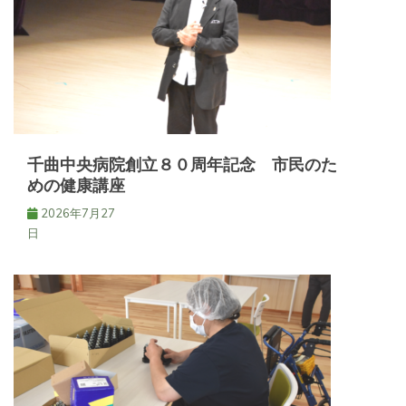
シ
ョ
ン
千曲中央病院創立８０周年記念 市民のた
めの健康講座
2026年7月27
日