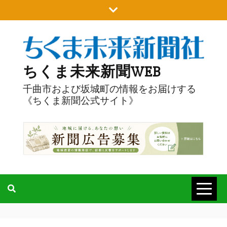
Skip
to
content
ちくま未来新聞WEB
千曲市および坂城町の情報をお届けする
《ちくま新聞公式サイト》