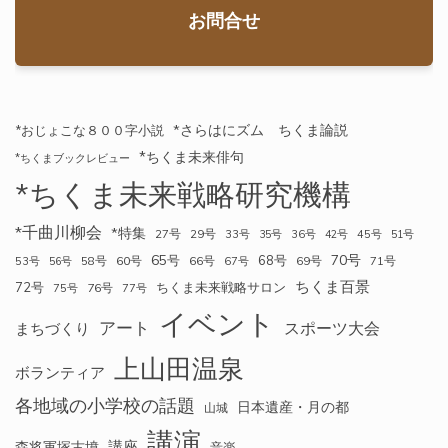
お問合せ
*さらはにズム ちくま論説
*おじょこな８００字小説
*ちくま未来俳句
*ちくまブックレビュー
*ちくま未来戦略研究機構
*千曲川柳会
*特集
27号
29号
33号
35号
36号
42号
45号
51号
70号
65号
68号
58号
60号
66号
69号
71号
53号
56号
67号
ちくま百景
72号
ちくま未来戦略サロン
76号
75号
77号
イベント
アート
スポーツ大会
まちづくり
上山田温泉
ボランティア
各地域の小学校の話題
日本遺産・月の都
山城
講演
講座
森将軍塚古墳
音楽