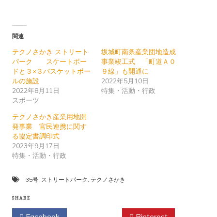
関連
テクノさかき ストリート
坂城町南条産業団地造成
パーク スケートボー
事業竣工式 「町道Ａ０
ドと３×３バスケットボー
９線」も開通に
ルの施設
2022年5月10日
2022年8月11日
特集・活動・行政
スポーツ
テクノさかき産業用地開
発事業 官民連携に関す
る協定書調印式
2023年9月17日
特集・活動・行政
35号
,
ストリートパーク
,
テクノさかき
SHARE
Facebook
Twitter
Pinterest