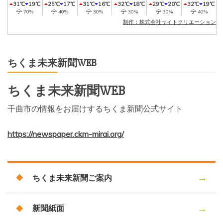
31℃
19℃
25℃
17℃
31℃
16℃
32℃
18℃
29℃
20℃
32℃
19℃
70%
40%
30%
30%
30%
40%
制作：株式会社サイトクリエーション
ちくま未来新聞WEB
ちくま未来新聞WEB
千曲市の情報をお届けするちくま新聞公式サイト
https://newspaper.ckm-mirai.org/
ちくま未来新聞ご案内
新聞紙面