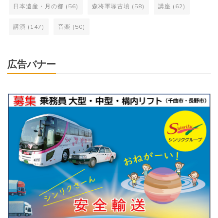
日本遺産・月の都
(56)
森将軍塚古墳
(58)
講座
(62)
講演
(147)
音楽
(50)
広告バナー