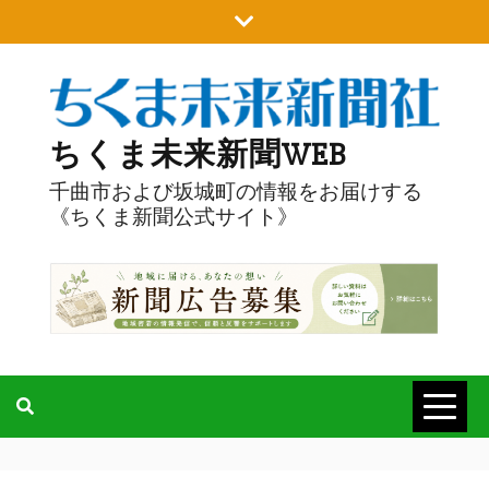
Skip
to
content
ちくま未来新聞WEB
千曲市および坂城町の情報をお届けする
《ちくま新聞公式サイト》