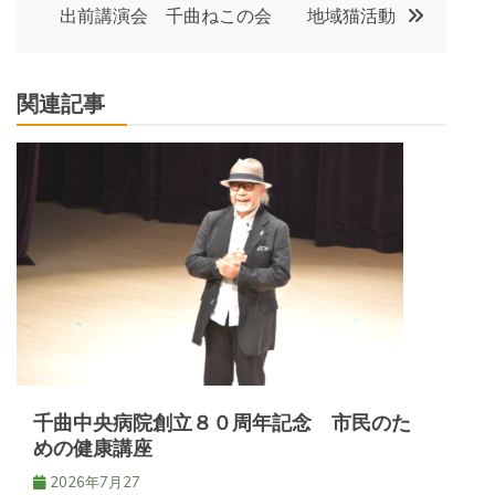
ナ
出前講演会 千曲ねこの会 地域猫活動
ビ
関連記事
ゲ
ー
シ
ョ
ン
千曲中央病院創立８０周年記念 市民のた
めの健康講座
2026年7月27