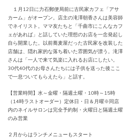
１月12日に力石郵便局前に古民家カフェ「アサ
カーム」がオープン。店主の滝澤朝香さんは美容師
でネイリスト。ママ友たちと「千曲市にこんなカフ
ェがあれば」と話していた理想のお店を一念発起し
自ら開業した。以前蕎麦屋だった古民家を改装した
店舗は、隠れ家的な落ち着いた雰囲気が漂う。滝澤
さんは「一人で来て気楽に入れるお店にしたい。
30代40代のお母さんたちには子供を送った後ここ
で一息ついてもらえたら」と話す。
【営業時間】水～金曜・隔週土曜・10時～15時
（14時ラストオーダー）定休日・日＆月曜※同店
内のネイルサロンは完全予約制・火曜日と隔週土曜
のみ営業
２月からはランチメニューもスタート