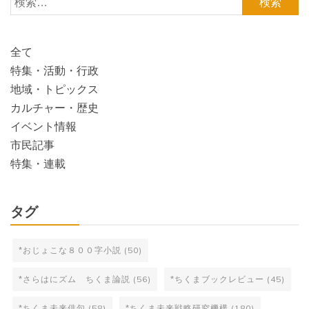
索:
全て
特集・活動・行政
地域・トピックス
カルチャー・歴史
イベント情報
市民記事
特集・連載
タグ
*おじょこな８００字小説
(50)
*さらはにズム ちくま論説
(56)
*ちくまブックレビュー
(45)
*ちくま未来俳句
(58)
*ちくま未来戦略研究機構
(180)