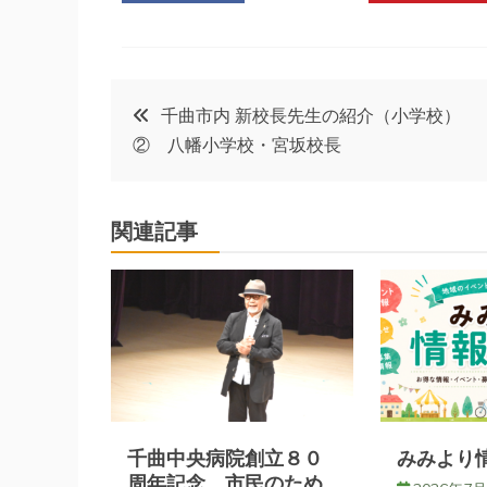
投
千曲市内 新校長先生の紹介（小学校）
② 八幡小学校・宮坂校長
稿
ナ
関連記事
ビ
ゲ
ー
シ
千曲中央病院創立８０
みみより情
周年記念 市民のため