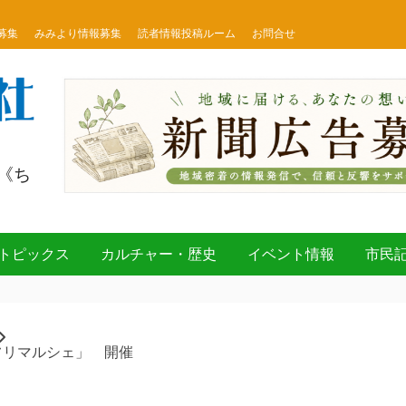
募集
みみより情報募集
読者情報投稿ルーム
お問合せ
《ち
トピックス
カルチャー・歴史
イベント情報
市民
フリマルシェ」 開催