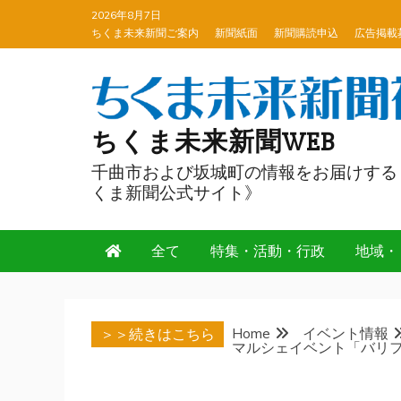
Skip
2026年8月7日
to
ちくま未来新聞ご案内
新聞紙面
新聞購読申込
広告掲載
content
ちくま未来新聞WEB
千曲市および坂城町の情報をお届けする
くま新聞公式サイト》
全て
特集・活動・行政
地域・
Home
イベント情報
＞＞続きはこちら
マルシェイベント「バリ