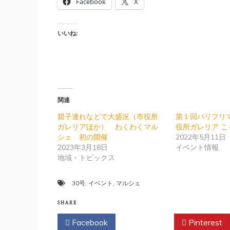
Facebook
X
いいね:
関連
親子連れなどで大盛況（市役所
第１回バリフリ
ガレリアほか） わくわくマル
役所ガレリア 
シェ 初の開催
2022年5月11日
2023年3月18日
イベント情報
地域・トピックス
30号
,
イベント
,
マルシェ
SHARE
Facebook
Twitter
Pinterest