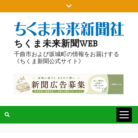
Skip
to
content
ちくま未来新聞WEB
千曲市および坂城町の情報をお届けする
《ちくま新聞公式サイト》