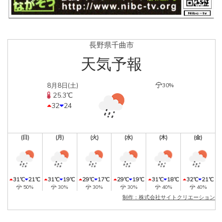
長野県千曲市
天気予報
8月8日(土)
30%
25.3℃
32
24
(日)
(月)
(火)
(水)
(木)
(金)
31℃
21℃
31℃
19℃
29℃
17℃
29℃
19℃
31℃
18℃
32℃
21℃
50%
30%
30%
30%
40%
40%
制作：株式会社サイトクリエーション