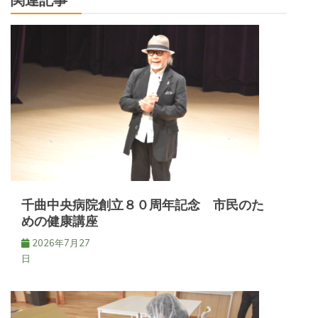
ビ
関連記事
ゲ
ー
シ
ョ
ン
千曲中央病院創立８０周年記念 市民のた
めの健康講座
2026年7月27
日