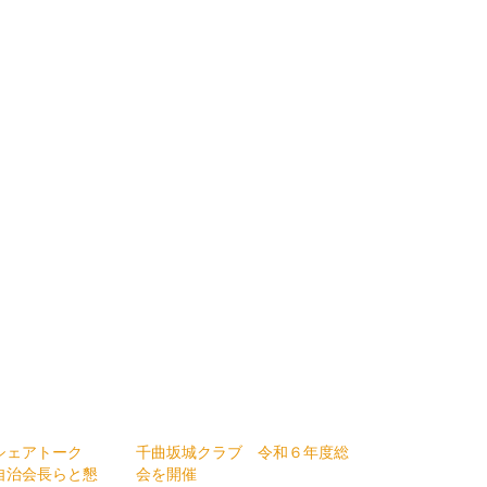
シェアトーク
千曲坂城クラブ 令和６年度総
自治会長らと懇
会を開催