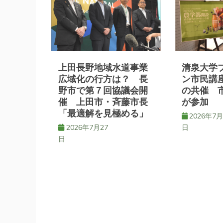
ビ
ゲ
ー
上田長野地域水道事業
清泉大学
シ
広域化の行方は？ 長
ン市民講
野市で第７回協議会開
の共催 
催 上田市・斉藤市長
が参加
ョ
「最適解を見極める」
2026年7月
2026年7月27
日
ン
日