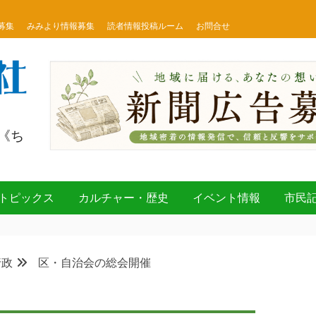
募集
みみより情報募集
読者情報投稿ルーム
お問合せ
《ち
トピックス
カルチャー・歴史
イベント情報
市民
行政
区・自治会の総会開催