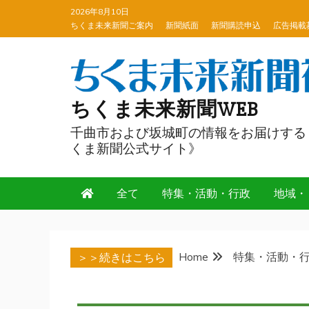
Skip
2026年8月10日
to
ちくま未来新聞ご案内
新聞紙面
新聞購読申込
広告掲載
content
ちくま未来新聞WEB
千曲市および坂城町の情報をお届けする
くま新聞公式サイト》
全て
特集・活動・行政
地域・
Home
特集・活動・
＞＞続きはこちら