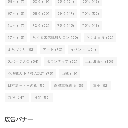
58号
(47)
60号
(49)
65号
(54)
66号
(48)
67号
(45)
68号
(50)
69号
(47)
70号
(55)
71号
(47)
72号
(52)
75号
(45)
76号
(49)
77号
(45)
ちくま未来戦略サロン
(50)
ちくま百景
(62)
まちづくり
(62)
アート
(70)
イベント
(164)
スポーツ大会
(64)
ボランティア
(62)
上山田温泉
(138)
各地域の小学校の話題
(75)
山城
(49)
日本遺産・月の都
(56)
森将軍塚古墳
(58)
講座
(62)
講演
(147)
音楽
(50)
広告バナー