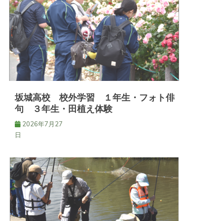
ョ
ン
坂城高校 校外学習 １年生・フォト俳
句 ３年生・田植え体験
2026年7月27
日