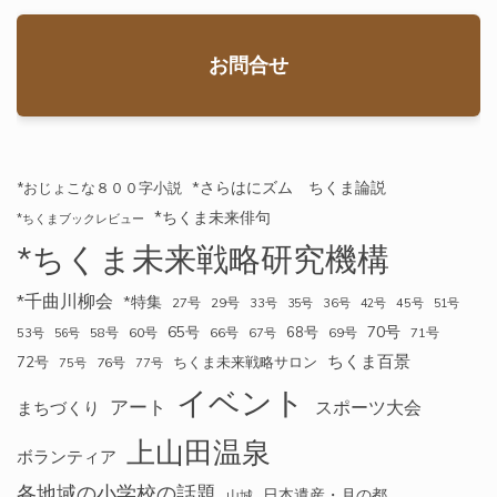
お問合せ
*さらはにズム ちくま論説
*おじょこな８００字小説
*ちくま未来俳句
*ちくまブックレビュー
*ちくま未来戦略研究機構
*千曲川柳会
*特集
27号
29号
33号
35号
36号
42号
45号
51号
70号
65号
68号
58号
60号
66号
69号
71号
53号
56号
67号
ちくま百景
72号
ちくま未来戦略サロン
76号
75号
77号
イベント
アート
スポーツ大会
まちづくり
上山田温泉
ボランティア
各地域の小学校の話題
日本遺産・月の都
山城