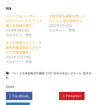
関連
ハートフルコンサート ～
千曲市長を表敬訪問 ピ
サクソフォンとピアノで
アニスト 梨本卓幹さん
奏でる至福の響き～
2022年7月10日
2026年3月20日
カルチャー・歴史
カルチャー・歴史
久々の市吹サウンド 千
曲市吹奏楽団あんずホー
ルで定期演奏会
2022年12月19日
カルチャー・歴史
*ちくま未来戦略研究機構
,
63号
,
信州の幸あんずホール
,
梨本卓
幹
SHARE
Facebook
Twitter
Pinterest