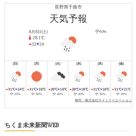
長野県千曲市
天気予報
8月8日(土)
50%
28.1℃
32
24
(日)
(月)
(火)
(水)
(木)
(金)
31℃
24℃
31℃
18℃
28℃
16℃
28℃
18℃
31℃
18℃
31℃
21℃
20%
50%
40%
40%
30%
30%
制作：株式会社サイトクリエーション
ちくま未来新聞WEB