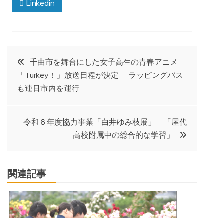
Linkedin
投
千曲市を舞台にした女子高生の青春アニメ
「Turkey！」放送日程が決定 ラッピングバス
稿
も連日市内を運行
ナ
令和６年度協力事業「白井ゆみ枝展」 「屋代
ビ
高校附属中の総合的な学習」
ゲ
関連記事
ー
シ