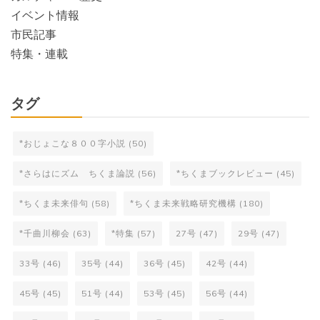
イベント情報
市民記事
特集・連載
タグ
*おじょこな８００字小説
(50)
*さらはにズム ちくま論説
(56)
*ちくまブックレビュー
(45)
*ちくま未来俳句
(58)
*ちくま未来戦略研究機構
(180)
*千曲川柳会
(63)
*特集
(57)
27号
(47)
29号
(47)
33号
(46)
35号
(44)
36号
(45)
42号
(44)
45号
(45)
51号
(44)
53号
(45)
56号
(44)