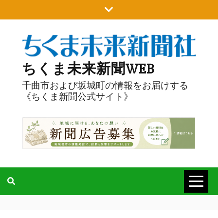
Skip
to
content
ちくま未来新聞WEB
千曲市および坂城町の情報をお届けする
《ちくま新聞公式サイト》