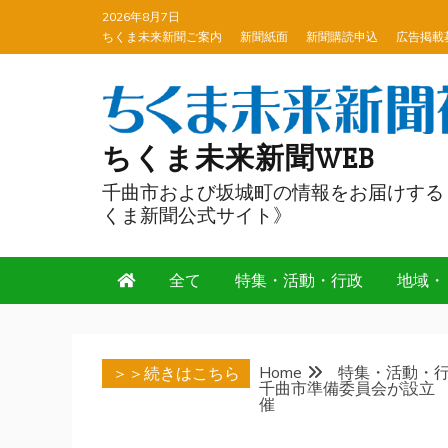
Skip
2026年8月7日
to
ちくま未来新聞ご案内
新聞紙面
新聞購読申込
広告掲載
content
ちくま未来新聞WEB
千曲市および坂城町の情報をお届けする
くま新聞公式サイト》
全て
特集・活動・行政
地域・
Home
特集・活動・
＞＞続きはこちら
千曲市準備委員会が設立
催