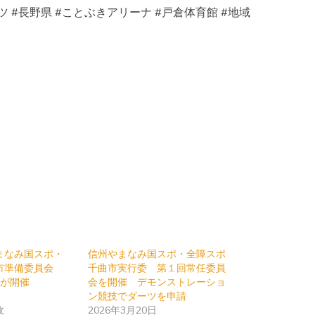
 #長野県 #ことぶきアリーナ #戸倉体育館 #地域
まなみ国スポ・
信州やまなみ国スポ・全障スポ
市準備委員会
千曲市実行委 第１回常任委員
会が開催
会を開催 デモンストレーショ
ン競技でダーツを申請
政
2026年3月20日