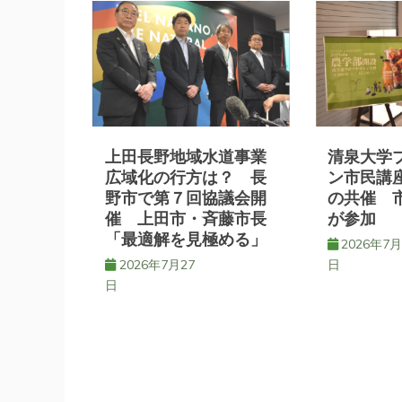
ゲ
ー
シ
上田長野地域水道事業
清泉大学
ョ
広域化の行方は？ 長
ン市民講
野市で第７回協議会開
の共催 
催 上田市・斉藤市長
が参加
ン
「最適解を見極める」
2026年7月
2026年7月27
日
日