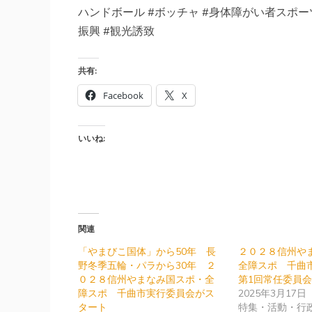
ハンドボール #ボッチャ #身体障がい者スポーツ
振興 #観光誘致
共有:
Facebook
X
いいね:
関連
「やまびこ国体」から50年 長
２０２８信州や
野冬季五輪・パラから30年 ２
全障スポ 千曲
０２８信州やまなみ国スポ・全
第1回常任委員
障スポ 千曲市実行委員会がス
2025年3月17日
タート
特集・活動・行