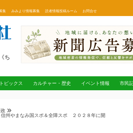
募集
みみより情報募集
読者情報投稿ルーム
お問合せ
《ち
トピックス
カルチャー・歴史
イベント情報
市民
行政
 信州やまなみ国スポ＆全障スポ ２０２８年に開