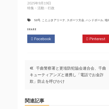
2025年9月19日
特集・活動・行政
58号
,
ことぶきアリーナ
,
スポーツ大会
,
ハンドボール
,
地
SHARE
Facebook
Twitter
Pinterest
投
千曲警察署と更埴防犯協会連合会、千曲
キューティアンズと連携し「電話でお金詐
稿
欺」防止を呼びかけ
ナ
関連記事
ビ