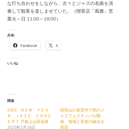
な打ち合わせをしながら、次々とジャズの名曲を演
奏して観客を楽しませていた。（喫茶店「風雅」営
業火～日 11:00～18:00）
共有:
Facebook
X
いいね:
関連
2025 ＮＥＷ ＹＥＡ
稲荷山の長雲寺で初のジ
Ｒ ＪＡＺＺ ＣＯＮＣ
ャズフェスティバル開
ＥＲＴ 戸倉上山田温泉
催、地域と音楽の融合を
2025年2月16日
実現