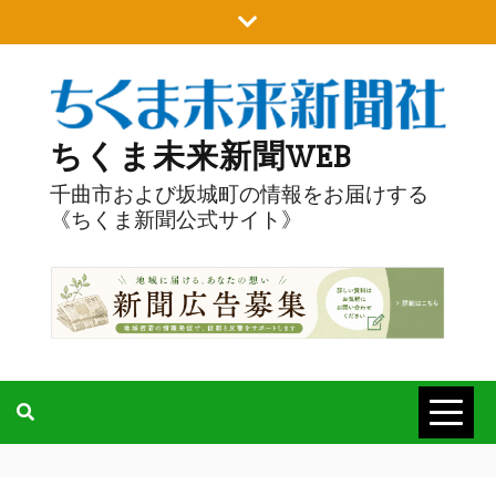
Skip
to
content
ちくま未来新聞WEB
千曲市および坂城町の情報をお届けする
《ちくま新聞公式サイト》