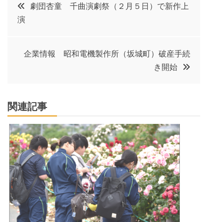
投
劇団杏童 千曲演劇祭（２月５日）で新作上
演
稿
ナ
企業情報 昭和電機製作所（坂城町）破産手続
き開始
ビ
ゲ
関連記事
ー
シ
ョ
ン