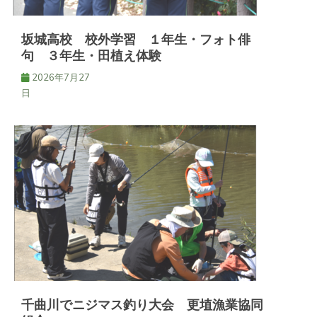
坂城高校 校外学習 １年生・フォト俳
句 ３年生・田植え体験
2026年7月27
日
千曲川でニジマス釣り大会 更埴漁業協同