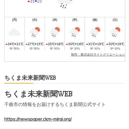
31
23
(月)
(火)
(水)
(木)
(金)
(土)
34℃
21℃
27℃
15℃
25℃
18℃
30℃
16℃
31℃
19℃
30℃
19℃
50%
50%
30%
30%
30%
30%
制作：株式会社サイトクリエーション
ちくま未来新聞WEB
ちくま未来新聞WEB
千曲市の情報をお届けするちくま新聞公式サイト
https://newspaper.ckm-mirai.org/