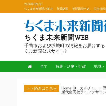
Skip
2026年8月7日
to
ちくま未来新聞ご案内
新聞紙面
新聞購読申込
広告掲載
content
ちくま未来新聞WEB
千曲市および坂城町の情報をお届けする
くま新聞公式サイト》
全て
特集・活動・行政
地域・
Home
カルチャー・
＞＞続きはこちら
屋代南高校ライフデザイ