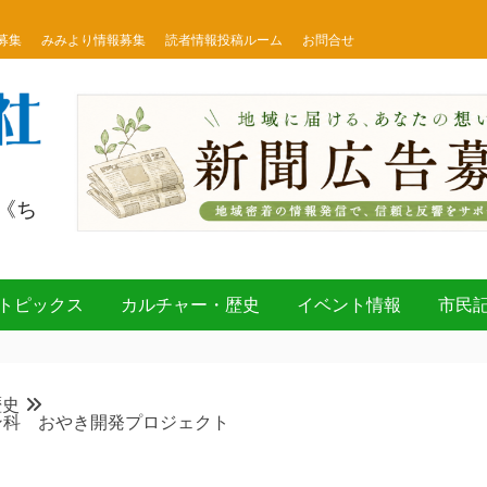
募集
みみより情報募集
読者情報投稿ルーム
お問合せ
《ち
トピックス
カルチャー・歴史
イベント情報
市民
歴史
ン科 おやき開発プロジェクト