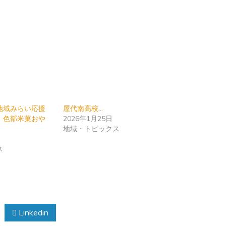
地域みらい応援
屋代南高校…
 色部米菓おや
2026年1月25日
地域・トピックス
ス
Linkedin