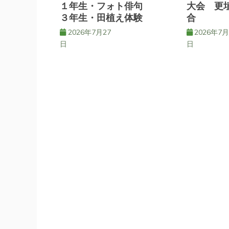
ョ
１年生・フォト俳句
大会 更
３年生・田植え体験
合
ン
2026年7月27
2026年7月
日
日