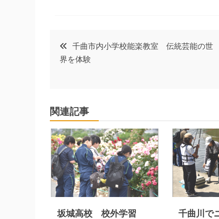
投
千曲市内小学校能楽教室 伝統芸能の世
界を体験
稿
ナ
関連記事
ビ
ゲ
ー
シ
坂城高校 校外学習
千曲川で