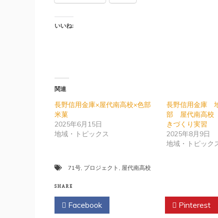
いいね:
関連
長野信用金庫×屋代南高校×色部
長野信用金庫 
米菓
部 屋代南高校
2025年6月15日
きづくり実習
地域・トピックス
2025年8月9日
地域・トピック
71号
,
プロジェクト
,
屋代南高校
SHARE
Facebook
Twitter
Pinterest