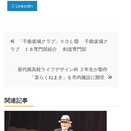
Linkedin
投
「千曲坂城クラブ」ＶＯＬ⑬ 千曲坂城ク
ラブ １８専門部紹介 剣道専門部
稿
ナ
屋代南高校ライフデザイン科 ２年生が製作
「楽らくねまき」を市内施設に贈呈
ビ
ゲ
関連記事
ー