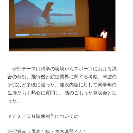
研究テーマは科学の実験からスポーツにおける試
合の分析、飛行機と航空業界に関する考察、津波の
研究など多岐に渡った。発表内容に対して同学年の
生徒たちも熱心に質問し、熱のこもった発表会とな
った。
ＶＦＸ／ＣＧ映像制作についての
研究発表（屋高１年・青木孝賢くん）