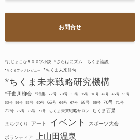
お問合せ
*さらはにズム ちくま論説
*おじょこな８００字小説
*ちくま未来俳句
*ちくまブックレビュー
*ちくま未来戦略研究機構
*千曲川柳会
*特集
27号
29号
33号
35号
36号
42号
45号
51号
70号
65号
68号
58号
60号
66号
69号
71号
53号
56号
67号
ちくま百景
72号
ちくま未来戦略サロン
76号
75号
77号
イベント
アート
スポーツ大会
まちづくり
上山田温泉
ボランティア