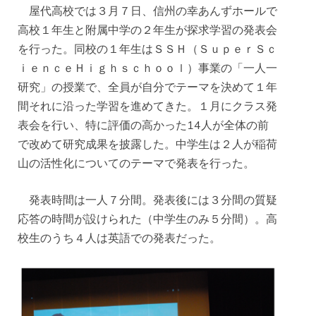
屋代高校では３月７日、信州の幸あんずホールで
高校１年生と附属中学の２年生が探求学習の発表会
を行った。同校の１年生はＳＳＨ（ＳｕｐｅｒＳｃ
ｉｅｎｃｅＨｉｇｈｓｃｈｏｏｌ）事業の「一人一
研究」の授業で、全員が自分でテーマを決めて１年
間それに沿った学習を進めてきた。１月にクラス発
表会を行い、特に評価の高かった14人が全体の前
で改めて研究成果を披露した。中学生は２人が稲荷
山の活性化についてのテーマで発表を行った。
発表時間は一人７分間。発表後には３分間の質疑
応答の時間が設けられた（中学生のみ５分間）。高
校生のうち４人は英語での発表だった。