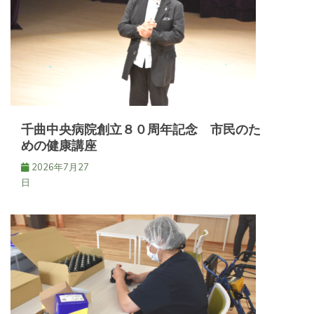
シ
ョ
ン
千曲中央病院創立８０周年記念 市民のた
めの健康講座
2026年7月27
日