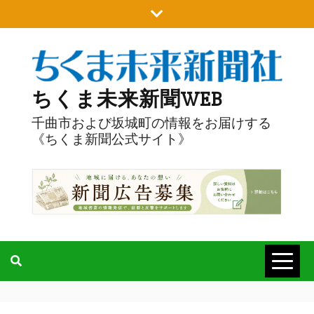
Skip
to
content
ちくま未来新聞WEB
千曲市および坂城町の情報をお届けする
《ちくま新聞公式サイト》