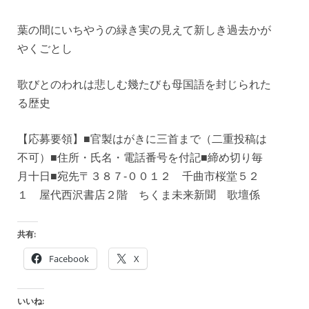
葉の間にいちやうの緑き実の見えて新しき過去かが
やくごとし
歌びとのわれは悲しむ幾たびも母国語を封じられた
る歴史
【応募要領】■官製はがきに三首まで（二重投稿は
不可）■住所・氏名・電話番号を付記■締め切り毎
月十日■宛先〒３８７‐００１２ 千曲市桜堂５２
１ 屋代西沢書店２階 ちくま未来新聞 歌壇係
共有:
Facebook
X
いいね: