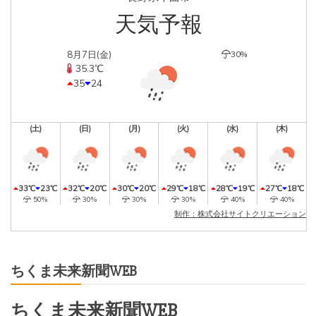
天気予報
8月7日(金)
30%
35.3℃
35
24
(土)
(日)
(月)
(火)
(水)
(木)
33℃
23℃
32℃
20℃
30℃
20℃
29℃
18℃
28℃
19℃
27℃
18℃
50%
30%
30%
30%
40%
40%
制作：株式会社サイトクリエーション
ちくま未来新聞WEB
ちくま未来新聞WEB