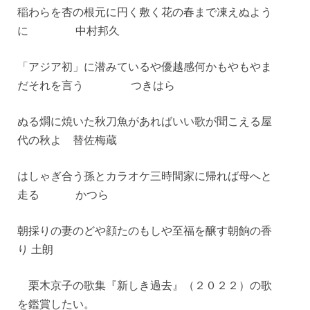
稲わらを杏の根元に円く敷く花の春まで凍えぬよう
に 中村邦久
「アジア初」に潜みているや優越感何かもやもやま
だそれを言う つきはら
ぬる燗に焼いた秋刀魚があればいい歌が聞こえる屋
代の秋よ 替佐梅蔵
はしゃぎ合う孫とカラオケ三時間家に帰れば母へと
走る かつら
朝採りの妻のどや顔たのもしや至福を醸す朝餉の香
り 土朗
栗木京子の歌集『新しき過去』（２０２２）の歌
を鑑賞したい。