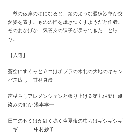
秋の彼岸の頃になると、焔のような曼殊沙華が突
然姿を表す。ものの怪を焼きつくすようだと作者。
そのおかげか、気管支の調子が戻ってきた、と詠
う。
【入選】
蒼空にすくっと立つはポプラの木北の大地のキャン
パス広し 甘利真澄
声枯らしアレメンシェンと張り上げる第九仲間に馴
染みの顔が 湯本孝一
日中のセミはか細く鳴く今夏夜の虫らはギシギシギ
ーギ 中村妙子