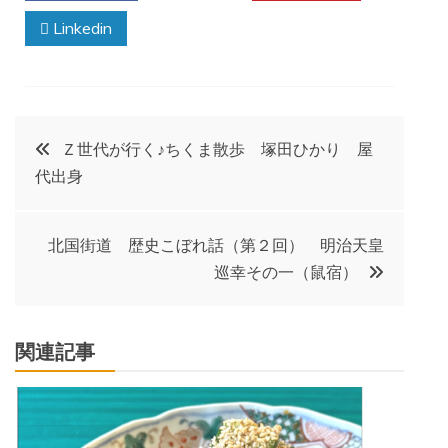
Linkedin
投
Ｚ世代が行く♪ちくま散歩 塚田ひかり 屋
代出身
稿
ナ
北国街道 歴史こぼれ話（第２回） 明治天皇
巡幸その一（鼠宿）
ビ
ゲ
関連記事
ー