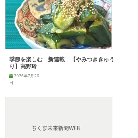
シ
ョ
ン
季節を楽しむ 新連載 【やみつききゅう
り】高野玲
2026年7月26
日