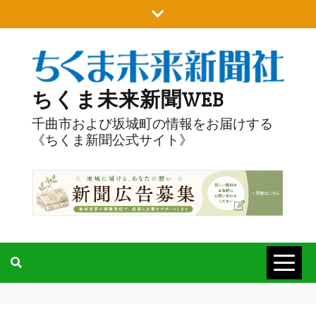
Skip
to
content
ちくま未来新聞WEB
千曲市および坂城町の情報をお届けする
《ちくま新聞公式サイト》