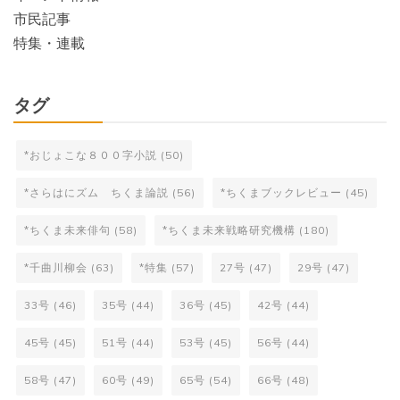
市民記事
特集・連載
タグ
*おじょこな８００字小説
(50)
*さらはにズム ちくま論説
(56)
*ちくまブックレビュー
(45)
*ちくま未来俳句
(58)
*ちくま未来戦略研究機構
(180)
*千曲川柳会
(63)
*特集
(57)
27号
(47)
29号
(47)
33号
(46)
35号
(44)
36号
(45)
42号
(44)
45号
(45)
51号
(44)
53号
(45)
56号
(44)
58号
(47)
60号
(49)
65号
(54)
66号
(48)