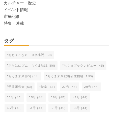
カルチャー・歴史
イベント情報
市民記事
特集・連載
タグ
*おじょこな８００字小説
(50)
*さらはにズム ちくま論説
(56)
*ちくまブックレビュー
(45)
*ちくま未来俳句
(58)
*ちくま未来戦略研究機構
(180)
*千曲川柳会
(63)
*特集
(57)
27号
(47)
29号
(47)
33号
(46)
35号
(44)
36号
(45)
42号
(44)
45号
(45)
51号
(44)
53号
(45)
56号
(44)