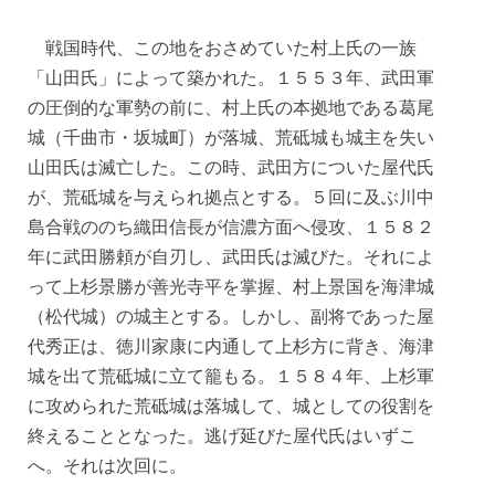
戦国時代、この地をおさめていた村上氏の一族
「山田氏」によって築かれた。１５５３年、武田軍
の圧倒的な軍勢の前に、村上氏の本拠地である葛尾
城（千曲市・坂城町）が落城、荒砥城も城主を失い
山田氏は滅亡した。この時、武田方についた屋代氏
が、荒砥城を与えられ拠点とする。５回に及ぶ川中
島合戦ののち織田信長が信濃方面へ侵攻、１５８２
年に武田勝頼が自刃し、武田氏は滅びた。それによ
って上杉景勝が善光寺平を掌握、村上景国を海津城
（松代城）の城主とする。しかし、副将であった屋
代秀正は、徳川家康に内通して上杉方に背き、海津
城を出て荒砥城に立て籠もる。１５８４年、上杉軍
に攻められた荒砥城は落城して、城としての役割を
終えることとなった。逃げ延びた屋代氏はいずこ
へ。それは次回に。