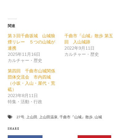
み
込
み
関連
中…
第３回千曲坂城 山城狼
千曲市『山城』散歩 第五
煙リレー ５つの山城が
回 入山城跡
連携
2022年9月11日
2025年11月16日
カルチャー・歴史
カルチャー・歴史
第四回 千曲市山城関係
団体交流会 市内四城
（小坂・入山・屋代・荒
砥）
2023年8月11日
特集・活動・行政
27号
,
上山田
,
上山田温泉
,
千曲市『山城』散歩
,
山城
SHARE