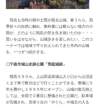
現在も当時の堀や土塁が残る山城。春うらら、四
季折々の自然に触れ、教科書には載らない地方の小
国が、どのように戦乱の世を生き抜いたのか・・・
思いをはせながら、山城歩きを楽しみたい。このコ
ーナーでは地域で守り伝えられてきた市内の山城
を、一つずつ紹介する。
〇千曲市城山史跡公園「荒砥城跡」
標高５９０ｍ。上山田温泉城山入り口から山頂近
くまで車で数分ほどで行くことができる。整備に５
年を費やし１９９５年にオープン、山城の復元例と
しては、全国で２番目に整備された公園だ。駐車場
が完備され、見張り台の「やぐら」や城主の入る