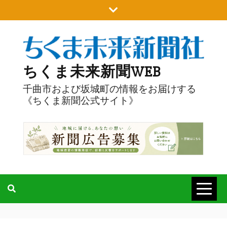
Skip
to
content
ちくま未来新聞WEB
千曲市および坂城町の情報をお届けする
《ちくま新聞公式サイト》