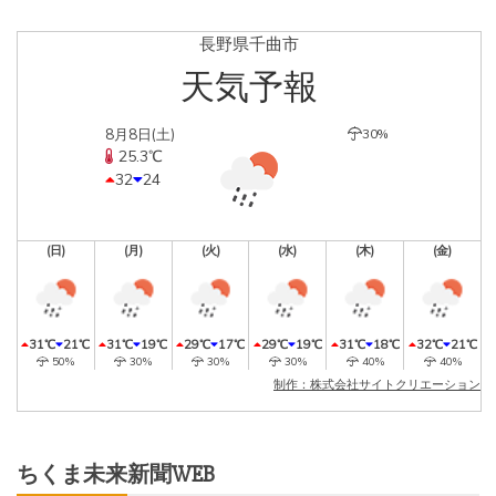
長野県千曲市
天気予報
8月8日(土)
30%
25.3℃
32
24
(日)
(月)
(火)
(水)
(木)
(金)
31℃
21℃
31℃
19℃
29℃
17℃
29℃
19℃
31℃
18℃
32℃
21℃
50%
30%
30%
30%
40%
40%
制作：株式会社サイトクリエーション
ちくま未来新聞WEB