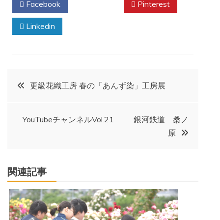
Facebook
Twitter
Pinterest
Linkedin
投
更級花織工房 春の「あんず染」工房展
稿
YouTubeチャンネルVol.21 銀河鉄道 桑ノ
ナ
原
ビ
関連記事
ゲ
ー