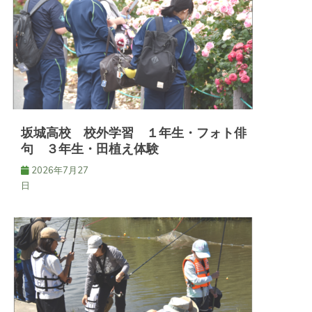
シ
ョ
ン
坂城高校 校外学習 １年生・フォト俳
句 ３年生・田植え体験
2026年7月27
日