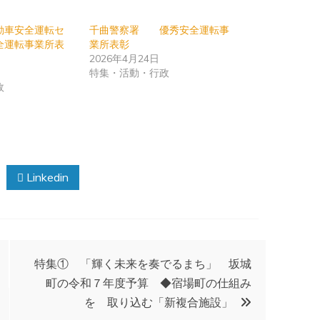
動車安全運転セ
千曲警察署 優秀安全運転事
全運転事業所表
業所表彰
2026年4月24日
日
特集・活動・行政
政
Linkedin
特集① 「輝く未来を奏でるまち」 坂城
町の令和７年度予算 ◆宿場町の仕組み
を 取り込む「新複合施設」