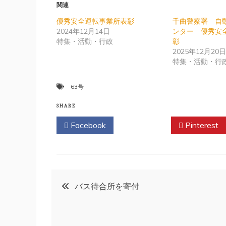
関連
優秀安全運転事業所表彰
千曲警察署 自
2024年12月14日
ンター 優秀安
特集・活動・行政
彰
2025年12月20
特集・活動・行
63号
SHARE
Facebook
Twitter
Pinterest
投
バス待合所を寄付
稿