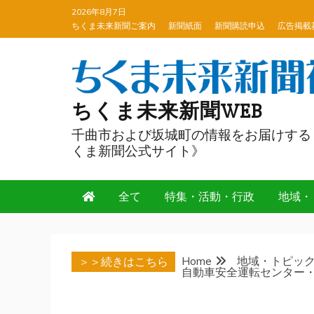
Skip
2026年8月7日
to
ちくま未来新聞ご案内
新聞紙面
新聞購読申込
広告掲載
content
ちくま未来新聞WEB
千曲市および坂城町の情報をお届けする
くま新聞公式サイト》
全て
特集・活動・行政
地域・
Home
地域・トピッ
＞＞続きはこちら
自動車安全運転センター