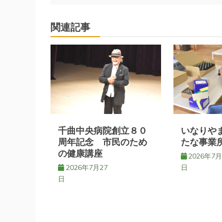
ナ
関連記事
ビ
ゲ
ー
シ
千曲中央病院創立８０
いなりや
ョ
周年記念 市民のため
たな事業
の健康講座
2026年7月
ン
2026年7月27
日
日