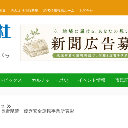
募集
みみより情報募集
読者情報投稿ルーム
お問合せ
《ち
トピックス
カルチャー・歴史
イベント情報
市民
クス
・長野県警 優秀安全運転事業所表彰