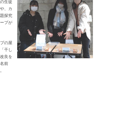
の生徒
や、カ
題探究
ープが
プの屋
「干し
改良を
名前
。
）