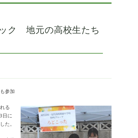
ック 地元の高校生たち
も参加
れる
3日に
した。