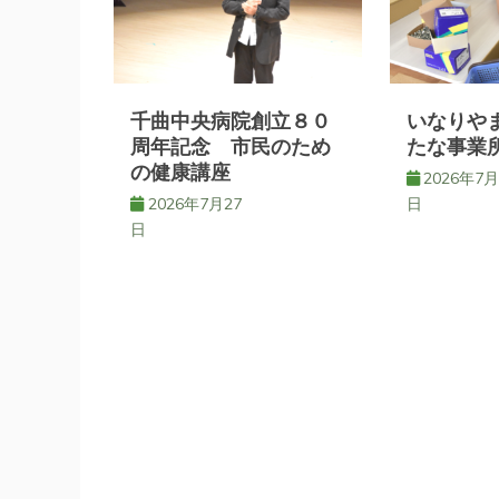
ゲ
ー
シ
千曲中央病院創立８０
いなりや
周年記念 市民のため
たな事業
の健康講座
ョ
2026年7月
2026年7月27
日
日
ン