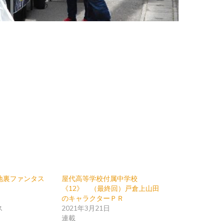
地裏ファンタス
屋代高等学校付属中学校
《12》 （最終回）戸倉上山田
日
のキャラクターＰＲ
ス
2021年3月21日
連載