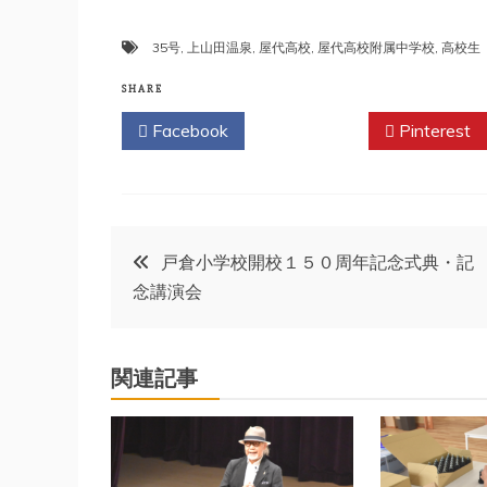
35号
,
上山田温泉
,
屋代高校
,
屋代高校附属中学校
,
高校生
SHARE
Facebook
Twitter
Pinterest
投
戸倉小学校開校１５０周年記念式典・記
念講演会
稿
ナ
関連記事
ビ