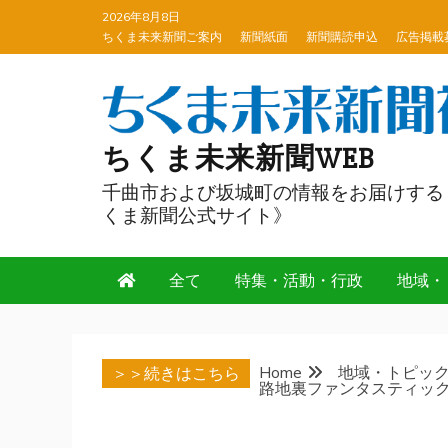
Skip
2026年8月8日
to
ちくま未来新聞ご案内
新聞紙面
新聞購読申込
広告掲載
content
ちくま未来新聞WEB
千曲市および坂城町の情報をお届けする
くま新聞公式サイト》
全て
特集・活動・行政
地域・
Home
地域・トピッ
＞＞続きはこちら
路地裏ファンタスティッ