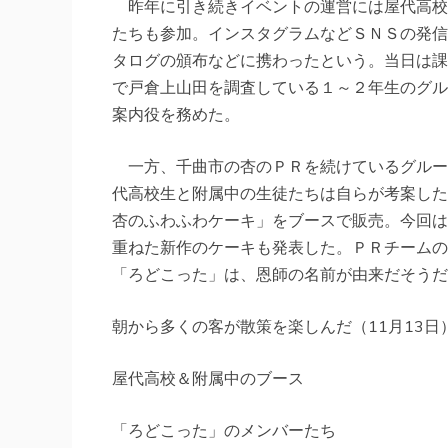
昨年に引き続きイベントの運営には屋代高校
たちも参加。インスタグラムなどＳＮＳの発信
タログの頒布などに携わったという。当日は課
で戸倉上山田を調査している１～２年生のグル
案内役を務めた。
一方、千曲市の杏のＰＲを続けているグルー
代高校生と附属中の生徒たちは自らが考案した
杏のふわふわケーキ」をブースで販売。今回は
重ねた新作のケーキも発表した。ＰＲチームの
「ろどこった」は、恩師の名前が由来だそうだ
朝から多くの客が散策を楽しんだ（11月13日
屋代高校＆附属中のブース
「ろどこった」のメンバーたち