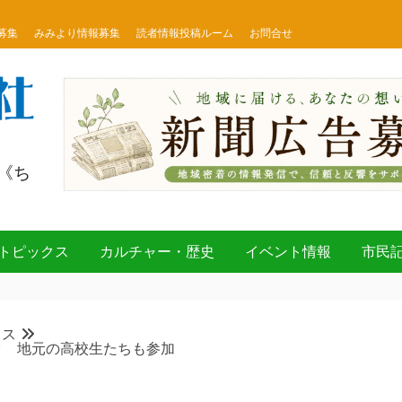
募集
みみより情報募集
読者情報投稿ルーム
お問合せ
《ち
トピックス
カルチャー・歴史
イベント情報
市民
クス
ク 地元の高校生たちも参加