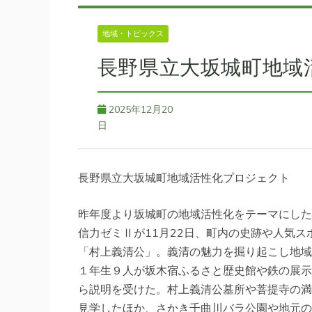
地域・トピックス
長野県立大坂城町地域
2025年12月20
日
長野県立大坂城町地域活性化プロジェクト
昨年度より坂城町の地域活性化をテーマにした
信力ゼミⅡが11月22日、町内の史跡や人気
「村上義清公」。義清の魅力を掘り起こし地域
１年生９人が坂木宿ふるさと歴史館や鉄の展示
ら説明を受けた。村上義清公墓所や菩提寺の満
見学したほか、さかき千曲川バラ公園や地元の