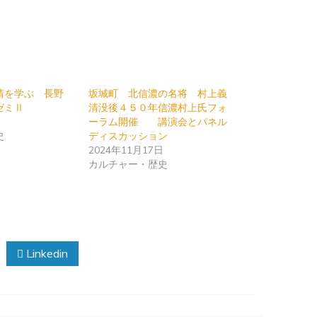
清を学ぶ 長野
坂城町 北信濃の名将 村上義
ゼミⅡ
清没後４５０年信濃村上氏フォ
日
ーラム開催 講演会とパネル
史
ディスカッション
2024年11月17日
カルチャー・歴史
Linkedin