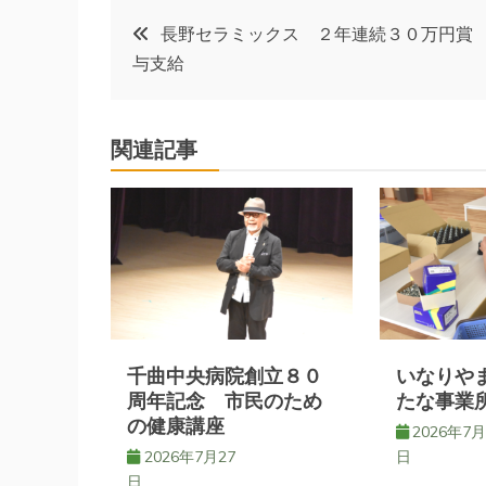
投
長野セラミックス ２年連続３０万円賞
与支給
稿
ナ
関連記事
ビ
ゲ
ー
シ
千曲中央病院創立８０
いなりや
周年記念 市民のため
たな事業
の健康講座
ョ
2026年7月
2026年7月27
日
日