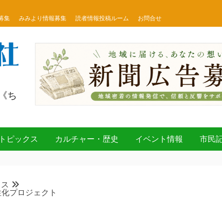
募集
みみより情報募集
読者情報投稿ルーム
お問合せ
《ち
トピックス
カルチャー・歴史
イベント情報
市民
クス
性化プロジェクト