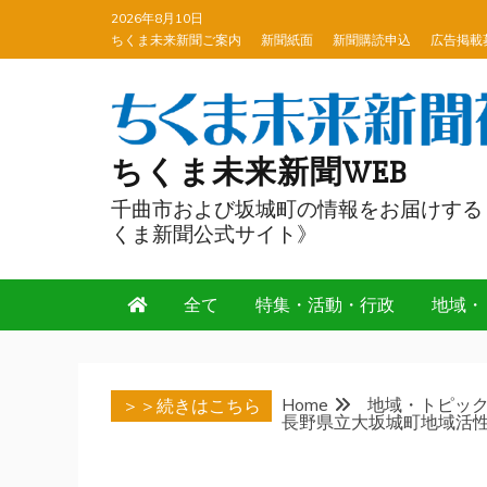
Skip
2026年8月10日
to
ちくま未来新聞ご案内
新聞紙面
新聞購読申込
広告掲載
content
ちくま未来新聞WEB
千曲市および坂城町の情報をお届けする
くま新聞公式サイト》
全て
特集・活動・行政
地域・
Home
地域・トピッ
＞＞続きはこちら
長野県立大坂城町地域活