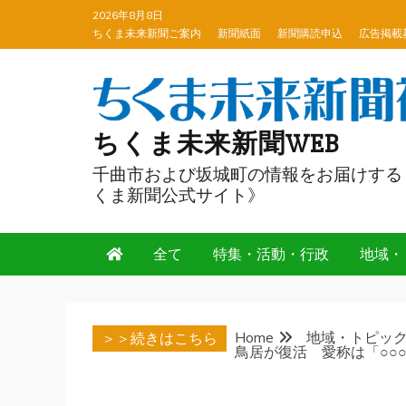
Skip
2026年8月8日
to
ちくま未来新聞ご案内
新聞紙面
新聞購読申込
広告掲載
content
ちくま未来新聞WEB
千曲市および坂城町の情報をお届けする
くま新聞公式サイト》
全て
特集・活動・行政
地域・
Home
地域・トピッ
＞＞続きはこちら
鳥居が復活 愛称は「○○