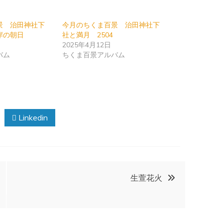
景 治田神社下
今月のちくま百景 治田神社下
岸の朝日
社と満月 2504
2025年4月12日
バム
ちくま百景アルバム
Linkedin
生萱花火