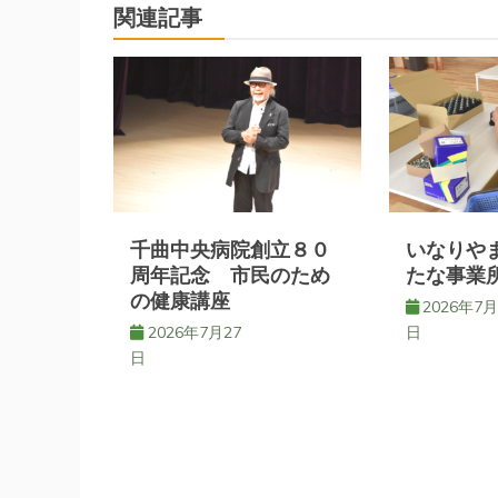
ナ
関連記事
ビ
ゲ
ー
シ
千曲中央病院創立８０
いなりや
周年記念 市民のため
たな事業
の健康講座
ョ
2026年7月
2026年7月27
日
日
ン