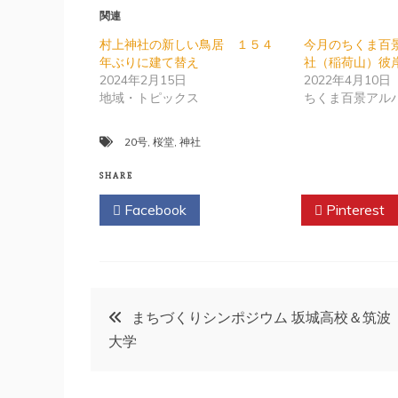
関連
村上神社の新しい鳥居 １５４
今月のちくま百
年ぶりに建て替え
社（稲荷山）彼
2024年2月15日
2022年4月10日
地域・トピックス
ちくま百景アル
20号
,
桜堂
,
神社
SHARE
Facebook
Twitter
Pinterest
投
まちづくりシンポジウム 坂城高校＆筑波
大学
稿