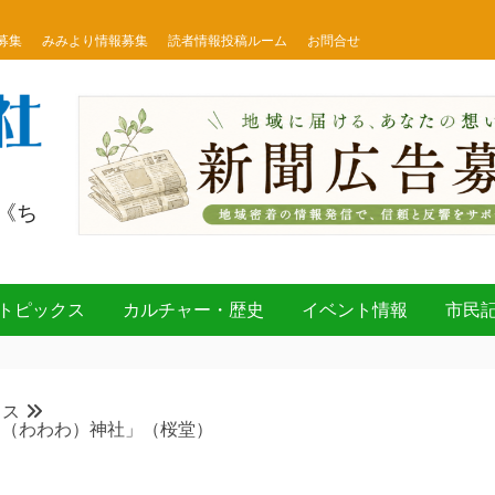
募集
みみより情報募集
読者情報投稿ルーム
お問合せ
《ち
トピックス
カルチャー・歴史
イベント情報
市民
クス
○（わわわ）神社」（桜堂）