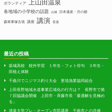
上山田温泉
ボランティア
各地域の小学校の話題
日本遺産・月の都
山城
講演
講座
森将軍塚古墳
音楽
最近の投稿
坂城高校 校外学習 １年生・フォト俳句 ３年生・
田植え体験
千曲川でニジマス釣り大会 更埴漁業協同組合
上田長野地域水道事業広域化の行方は？ 長野市で第
７回協議会開催 上田市・斉藤市長「最適解を見極め
る」
清泉大学プレ・オープン市民講座 千曲市との共催