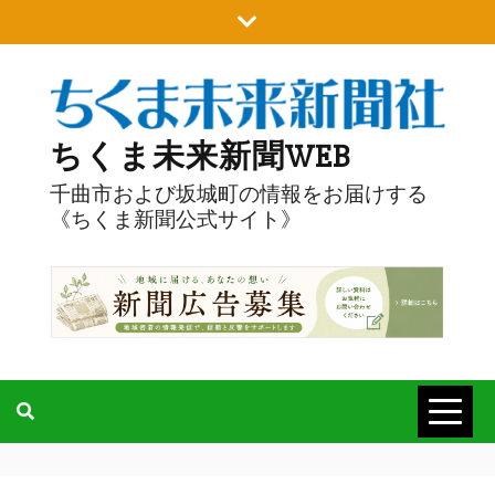
Skip
to
content
ちくま未来新聞WEB
千曲市および坂城町の情報をお届けする
《ちくま新聞公式サイト》