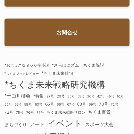
お問合せ
*さらはにズム ちくま論説
*おじょこな８００字小説
*ちくま未来俳句
*ちくまブックレビュー
*ちくま未来戦略研究機構
*千曲川柳会
*特集
27号
29号
33号
35号
36号
42号
45号
51号
70号
65号
68号
58号
60号
66号
69号
71号
53号
56号
67号
ちくま百景
72号
ちくま未来戦略サロン
76号
75号
77号
イベント
アート
スポーツ大会
まちづくり