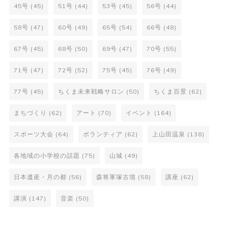
45号
(45)
51号
(44)
53号
(45)
56号
(44)
58号
(47)
60号
(49)
65号
(54)
66号
(48)
67号
(45)
68号
(50)
69号
(47)
70号
(55)
71号
(47)
72号
(52)
75号
(45)
76号
(49)
77号
(45)
ちくま未来戦略サロン
(50)
ちくま百景
(62)
まちづくり
(62)
アート
(70)
イベント
(164)
スポーツ大会
(64)
ボランティア
(62)
上山田温泉
(138)
各地域の小学校の話題
(75)
山城
(49)
日本遺産・月の都
(56)
森将軍塚古墳
(58)
講座
(62)
講演
(147)
音楽
(50)