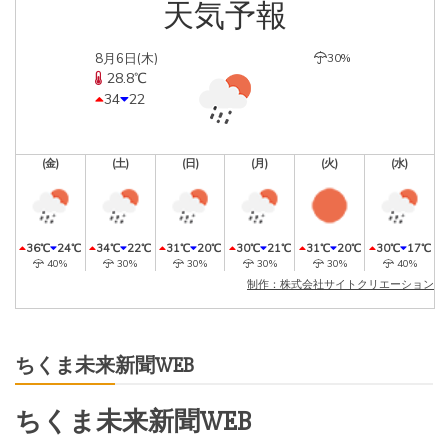
天気予報
8月6日(木)
30%
28.8℃
34
22
(金)
(土)
(日)
(月)
(火)
(水)
36℃
24℃
34℃
22℃
31℃
20℃
30℃
21℃
31℃
20℃
30℃
17℃
40%
30%
30%
30%
30%
40%
制作：株式会社サイトクリエーション
ちくま未来新聞WEB
ちくま未来新聞WEB