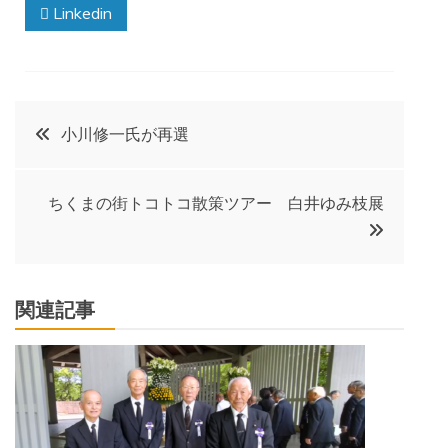
Linkedin
投
小川修一氏が再選
稿
ちくまの街トコトコ散策ツアー 白井ゆみ枝展
ナ
ビ
関連記事
ゲ
ー