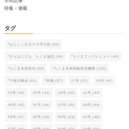
市民記事
特集・連載
タグ
*おじょこな８００字小説
(50)
*さらはにズム ちくま論説
(56)
*ちくまブックレビュー
(45)
*ちくま未来俳句
(58)
*ちくま未来戦略研究機構
(180)
*千曲川柳会
(63)
*特集
(57)
27号
(47)
29号
(47)
33号
(46)
35号
(44)
36号
(45)
42号
(44)
45号
(45)
51号
(44)
53号
(45)
56号
(44)
58号
(47)
60号
(49)
65号
(54)
66号
(48)
67号
(45)
68号
(50)
69号
(47)
70号
(55)