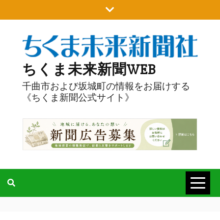
Skip
to
content
ちくま未来新聞WEB
千曲市および坂城町の情報をお届けする
《ちくま新聞公式サイト》