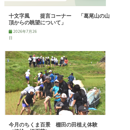
十文字風 提言コーナー 「葛尾山の山
頂からの眺望について」
2026年7月26
日
今月のちくま百景 棚田の田植え体験