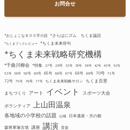
お問合せ
*さらはにズム ちくま論説
*おじょこな８００字小説
*ちくま未来俳句
*ちくまブックレビュー
*ちくま未来戦略研究機構
*千曲川柳会
*特集
27号
29号
33号
35号
36号
42号
45号
51号
70号
65号
68号
58号
60号
66号
69号
71号
53号
56号
67号
ちくま百景
72号
ちくま未来戦略サロン
76号
75号
77号
イベント
アート
スポーツ大会
まちづくり
上山田温泉
ボランティア
各地域の小学校の話題
日本遺産・月の都
山城
講演
講座
森将軍塚古墳
音楽