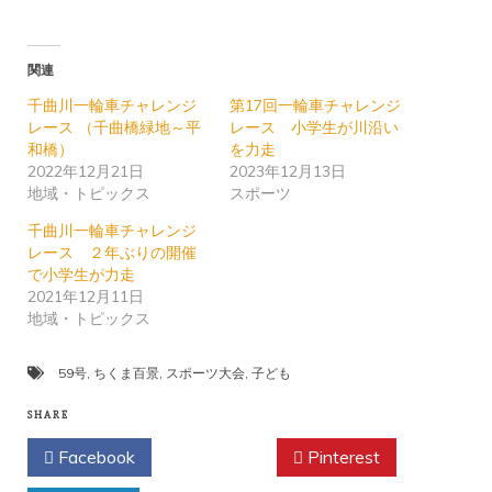
関連
千曲川一輪車チャレンジ
第17回一輪車チャレンジ
レース （千曲橋緑地～平
レース 小学生が川沿い
和橋）
を力走
2022年12月21日
2023年12月13日
地域・トピックス
スポーツ
千曲川一輪車チャレンジ
レース ２年ぶりの開催
で小学生が力走
2021年12月11日
地域・トピックス
59号
,
ちくま百景
,
スポーツ大会
,
子ども
SHARE
Facebook
Twitter
Pinterest