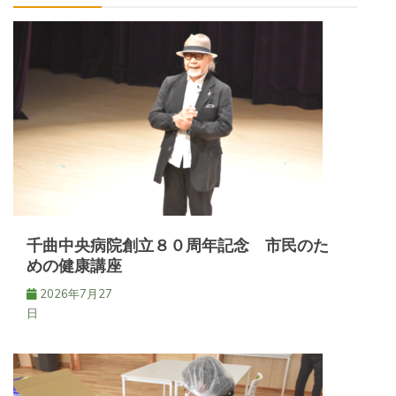
ー
シ
ョ
ン
千曲中央病院創立８０周年記念 市民のた
めの健康講座
2026年7月27
日