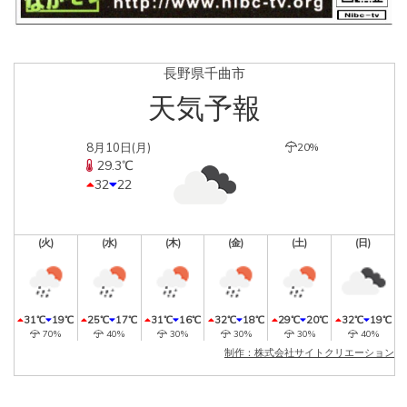
長野県千曲市
天気予報
8月10日(月)
20%
29.3℃
32
22
(火)
(水)
(木)
(金)
(土)
(日)
31℃
19℃
25℃
17℃
31℃
16℃
32℃
18℃
29℃
20℃
32℃
19℃
70%
40%
30%
30%
30%
40%
制作：株式会社サイトクリエーション