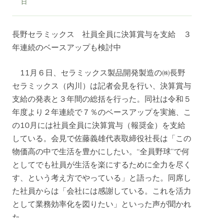
日
長野セラミックス 社員全員に決算賞与を支給 ３
年連続のベースアップも検討中
11月６日、セラミックス製品開発製造の㈱長野
セラミックス（内川）は記者会見を行い、決算賞与
支給の発表と３年間の総括を行った。同社は令和５
年度より２年連続で７％のベースアップを実施、こ
の10月には社員全員に決算賞与（報奨金）を支給
している。会見で佐藤義雄代表取締役社長は「この
物価高の中で生活を豊かにしたい。“全員野球”で何
としてでも社員が生活を楽にするために全力を尽く
す、という考え方でやっている」と語った。同席し
た社員からは「会社には感謝している。これを活力
として業務効率化を図りたい」といった声が聞かれ
た。