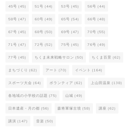
45号
(45)
51号
(44)
53号
(45)
56号
(44)
58号
(47)
60号
(49)
65号
(54)
66号
(48)
67号
(45)
68号
(50)
69号
(47)
70号
(55)
71号
(47)
72号
(52)
75号
(45)
76号
(49)
77号
(45)
ちくま未来戦略サロン
(50)
ちくま百景
(62)
まちづくり
(62)
アート
(70)
イベント
(164)
スポーツ大会
(64)
ボランティア
(62)
上山田温泉
(138)
各地域の小学校の話題
(75)
山城
(49)
日本遺産・月の都
(56)
森将軍塚古墳
(58)
講座
(62)
講演
(147)
音楽
(50)