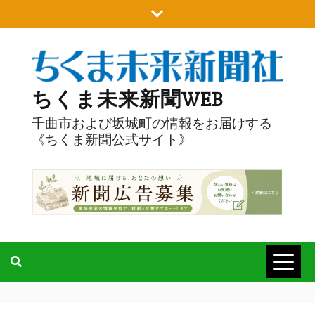
Skip
to
content
ちくま未来新聞WEB
千曲市および坂城町の情報をお届けする
《ちくま新聞公式サイト》