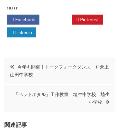
SHARE
Facebook
Twitter
Pinterest
Linkedin
投
今年も開催！トークフォークダンス 戸倉上
山田中学校
稿
ナ
「ペットボタル」工作教室 埴生中学校 埴生
小学校
ビ
ゲ
関連記事