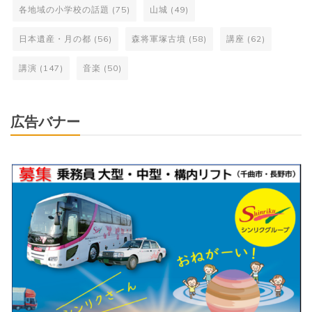
各地域の小学校の話題
(75)
山城
(49)
日本遺産・月の都
(56)
森将軍塚古墳
(58)
講座
(62)
講演
(147)
音楽
(50)
広告バナー