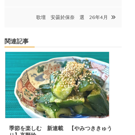
稿
歌壇 安曇於保奈 選 26年4月
ナ
ビ
関連記事
ゲ
ー
シ
ョ
ン
季節を楽しむ 新連載 【やみつききゅう