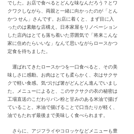
でした。お店で食べるとどんな味なんだろう？とワ
クワクしながら、両親と一緒に向かったのが「とん
かつ せん」さんです。お店に着くと、まず目に入
ったのは素敵な店構え。日本家屋をリノベーション
した店内はとても落ち着いた雰囲気で「将来こんな
家に住めたらいいな」なんて思いながらロースかつ
定食を待ちました。
運ばれてきたロースかつを一口食べると、その美
味しさに感動。お肉はとても柔らかく、衣はサクサ
クで軽い食感。気づけば箸がどんどん進んでいまし
た。メニューによると、このサクサクの衣の秘密は
工場直送のこだわりパン粉と甘みのある米油で揚げ
ていること。米油で揚げることで口当たりが軽く、
油でもたれず最後まで美味しく食べられます。
さらに、アジフライやコロッケなどメニューも豊