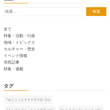
検
索:
全て
特集・活動・行政
地域・トピックス
カルチャー・歴史
イベント情報
市民記事
特集・連載
タグ
*おじょこな８００字小説
(50)
*さらはにズム ちくま論説
(56)
*ちくまブックレビュー
(45)