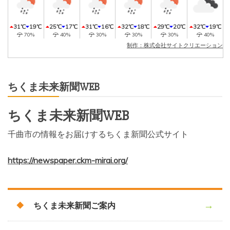
31℃
19℃
25℃
17℃
31℃
16℃
32℃
18℃
29℃
20℃
32℃
19℃
70%
40%
30%
30%
30%
40%
制作：株式会社サイトクリエーション
ちくま未来新聞WEB
ちくま未来新聞WEB
千曲市の情報をお届けするちくま新聞公式サイト
https://newspaper.ckm-mirai.org/
ちくま未来新聞ご案内