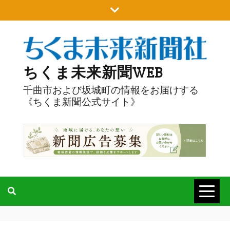
Skip
to
content
ちくま未来新聞WEB
千曲市および坂城町の情報をお届けする
《ちくま新聞公式サイト》