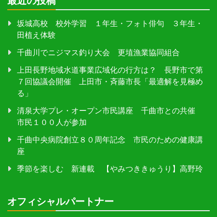
最近の投稿
坂城高校 校外学習 １年生・フォト俳句 ３年生・
田植え体験
千曲川でニジマス釣り大会 更埴漁業協同組合
上田長野地域水道事業広域化の行方は？ 長野市で第
７回協議会開催 上田市・斉藤市長「最適解を見極め
る」
清泉大学プレ・オープン市民講座 千曲市との共催
市民１００人が参加
千曲中央病院創立８０周年記念 市民のための健康講
座
季節を楽しむ 新連載 【やみつききゅうり】高野玲
オフィシャルパートナー