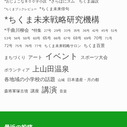
*さらはにズム ちくま論説
*おじょこな８００字小説
*ちくま未来俳句
*ちくまブックレビュー
*ちくま未来戦略研究機構
*千曲川柳会
*特集
27号
29号
33号
35号
36号
42号
45号
51号
70号
65号
68号
58号
60号
66号
69号
71号
53号
56号
67号
ちくま百景
72号
ちくま未来戦略サロン
76号
75号
77号
イベント
アート
スポーツ大会
まちづくり
上山田温泉
ボランティア
各地域の小学校の話題
日本遺産・月の都
山城
講演
講座
森将軍塚古墳
音楽