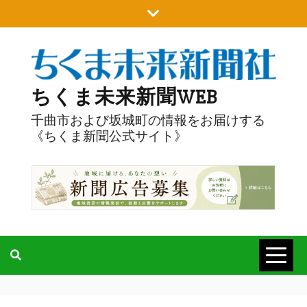
Skip
to
content
ちくま未来新聞WEB
千曲市および坂城町の情報をお届けする
《ちくま新聞公式サイト》