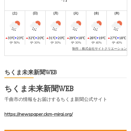
(土)
(日)
(月)
(火)
(水)
(木)
33℃
23℃
32℃
20℃
31℃
20℃
29℃
18℃
28℃
19℃
27℃
18℃
50%
30%
30%
30%
40%
40%
制作：株式会社サイトクリエーション
ちくま未来新聞WEB
ちくま未来新聞WEB
千曲市の情報をお届けするちくま新聞公式サイト
https://newspaper.ckm-mirai.org/